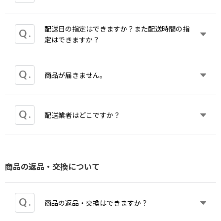
きまして」というメールを必ずお送りしております
でお届けいたします。
程へ手配し、製作を開始いたしますが、製造は工程
ので内容をご確認ください。
ごとのスケジュールに沿って進行しているため、特
一部受注生産品の発送はネコポスを利用していま
配送日の指定はできますか？また配送時間の指
定のお客様のご注文のみを優先して前倒しすること
なお受注生産品お届け予定の記されたメールが届か
商品購入額（税込）の合計が3300円以上の場合、国
す。
定はできますか？
が難しい状況です。
ない場合、お手数ですが
お問い合わせ
よりご質問く
内の配送料は無料です。
また、製作期間には印刷・製本・糊の乾燥など、品
ださい。
質確保のために必要な工程時間も含まれるため、一
沖縄県以外の地域へのお届けについて
定のお時間を頂戴いたします。何卒ご理解賜ります
発送翌々日以降のご指定が可能です。
商品が届きません。
商品購入額（税込）の合計が3,300円未満の場合
ようお願い申し上げます。
は、配送料
5
50円（税込）いただいております。
★埼玉県の倉庫より発送を行います。翌日に届くエ
リアもございますが仕様上配送希望日として翌日は
沖縄県へのお届けについて
発送完了メールが届いているのに商品が届かない場
配送業者はどこですか？
選択できません。お急ぎの場合ご注文画面の「配送
商品購入額（税込）の合計が3,300円未満の場合
合、発送完了メールをご確認頂きクロネコヤマトに
に関するご要望」欄にご希望日をご入力ください。
は、配送料1,
1
00円（税込）いただいております。
お問い合わせください。
交通事情・気象状況・年末年始など、配送業務体制
基本的にクロネコヤマトでの発送となります。
なお受注生産品はご注文後に製作を開始し発送まで
により、ご指定日にお届けできない場合がございま
商品の返品・交換について
一部受注生産品の発送はネコポスでの発送となりま
約10日程時間が掛かります。ご注文後3営業日以内
すので予めご了承ください。
す。
に「受注生産品の納期について」というメールをお
送りいたしますので、到着日についてはそちらをご
出荷後のお届け日時の変更・再配達につきましては
確認ください。
発送完了メールに記載された送り状番号を下記サイ
商品の返品・交換はできますか？
トに入力の上、お問合せ先にご連絡下さい。