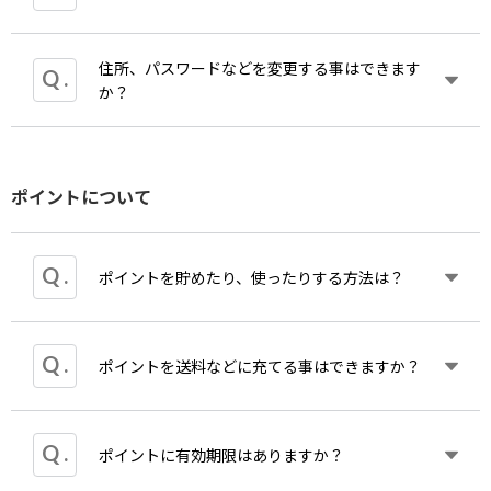
住所、パスワードなどを変更する事はできます
マイページでは「注文履歴を見る」「ポイント残
か？
高・有効期限を見る」「登録内容の変更・解除」
「お気に入り登録した商品を見る」が可能です。
注文履歴にて以下もご確認いただけます。
マイ
ページより修正することができます。なお、
マ
・ご注文日時
ポイントについて
イ
ページでは以下の項目を変更することができま
・ご注文番号
す。
・お支払方法
「会員情報変更」
・合計金額
「メルマガ設定」
・出荷状況
ポイントを貯めたり、使ったりする方法は？
「パスワードの変更」
「退会」
カワイ出版ＯＮＬＩＮＥ・全音オンラインショップ
ポイントを送料などに充てる事はできますか？
のいずれかに会員登録をしていただいたうえでお買
い物をしていただきますと、すぐにポイントを貯め
ることができます。
ポイントは商品のご購入に使うことが可能です。た
ポイントに有効期限はありますか？
ポイントは出荷後に加算されます。
だし消費税、配送費、代金引換など、手数料に充当
ポイントは次回のお買い物より、1ポイント1円相当