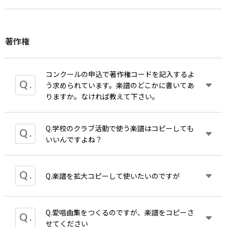
ては「作詞」と言う表記にしております。J-POPな
https://www.nhk.or.jp/ncon/entry/sanka.html#sanka
どのアレンジ作品などはこれに当たるかと思いま
す。
A.演奏解釈、表現方法に関するご質問にはお答えし
著作者のご希望例外もございますが、概ね上記の様
著作権
かねます。ご了承ください。
■楽曲検索についての問い合わせ窓口
に区別しております。
【
JASRAC
】
コンクールの申込で著作権コードを記入するよ
う求められています。楽譜のどこかに書いてあ
電話：
03-3481-2125
（受付時間
9:00
～
17
：
00
月～金
りますか。なければ教えて下さい。
祝除く）
問い合わせフォーム
Q.学校のクラブ活動で使う楽譜はコピーしても
作品コードは各著作権管理団体が管理と運用をしている
いいんですよね？
め、出版社からのご案内は控えております。
https://secure.okbiz.jp/faq-jasrac/helpdesk?
category_id=115&faq_id&site_domain=jp
A.学校でのコピーが例外的に認められるのは、授業
Q.楽譜を拡大コピーして使いたいのですが
NHK
全国学校音楽コンクールの参加要項（
Web
サイト）
あるいは授業とみなされる場合のみです。クラブ活
由曲の著作権の調べ方」が掲載されており、検索のコツ
【
動は授業ではありませんので、必ずご購入くださ
NexTone
】
的な調べ方もご確認いただけるようです。
い。
Q.愛唱曲集をつくるのですが、楽譜をコピーさ
A.ご購入された楽譜を、ご自分用に拡大するなどし
問い合わせフォーム
せてください