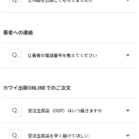
Q.作品を出版してもらえませんか
A.作品をお送りください。カワイ出版の商品として
著者への連絡
出版可能かどうか検討いたします。なお自費による
出版をご希望の場合は、詳しくご説明いたしますの
でご相談ください。
Q.著者の電話番号を教えてください
A.個人情報に関することはお答えできません。どう
カワイ出版ONLINEでのご注文
しても連絡をとる必要がある場合は、カワイ出版に
て取り次ぎますので、できるだけ書面で用件をお知
らせください。
受注生産品（ODP）はいつ届きますか
ご注文をいただいた場合ご注文日もしくは翌営業日
受注生産品を早く届けてほしい