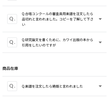
て使用することは認められています。ただし、他人
また、参加要綱では検索方法等に関するお問い合わせは
に譲渡したり、合唱曲などの場合、団員分をコピー
https://www.nex-tone.co.jp/inquiry/
口がご案内されておりますのでご覧ください。
して配付することは認められておりません。
Q.合唱コンクールの審査員用楽譜を注文したら
A.楽譜のコピーは基本的にお断りしています。
品切れと言われました。コピーを了解して下さ
い
ご参加いただくコンクールの要項に沿って、ご確認いた
■
N
コン：自由曲の著作権の調べ方
Q.研究論文を書くために、カワイ出版の本から
A.楽譜のコピーは基本的にお断りしています。団員
ようお願い申し上げます。
引用をしたいのですが
が使用している楽譜を提出しても、必ず返却されま
https://www.nhk.or.jp/ncon/entry/sanka.html#sanka
すのでそちらをお使い下さい。
A.引用として認められるには、次の条件を満たすよ
商品在庫
うにして下さい。これらが満たされていれば、基本
■楽曲検索についての問い合わせ窓口
的には出版社・著者の了解は必要ありませんが、不
【
JASRAC
】
明な点がございましたらカワイ出版に直接お問い合
わせください。
Q.楽譜を注文したら絶版と言われました
電話：
03-3481-2125
（受付時間
9:00
～
17
：
00
月～金
１ その著作物を引用する必然があること。
祝除く）
２ 引用部分がその論文の中で、本文に対しあく
までも従の関係にあること。また引用が独立した部
問い合わせフォーム
分とならないこと。
A.「絶版」と「品切れ」を混同しておりません