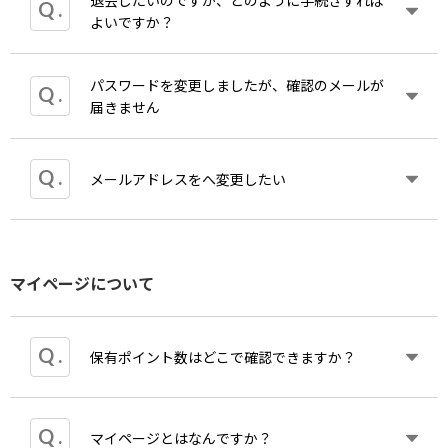
きますと会員登録が完了いたします。
退会したいのですが、どのように手続きすれば
パスワードを忘れてしまった場合、
こちら
よりパス
「メルマガ設定」
なお、URLの有効期限は24時間です。期限が切れて
よいですか？
ワードを再設定いただけます。
「パスワードの変更」
しまった場合は、再度ご登録をお願いいたします。
ご登録のメールアドレス宛にパスワード再設定URL
「退会」
を記載したメールをお送りいたします。
パスワードを変更しましたが、確認のメールが
こちらもご覧ください。ご利用ガイド＞
会員登録に
退会手続きは、
マイ
ページにて手続きすることがで
ご登録のメールアドレスを忘れてしまった場合は
お
届きません
ついて
きます。
問い合わせ
よりその旨ご連絡ください。
退会されますと、現在の保有ポイントは失効されま
す。
迷惑メール受信箱などに振り分けられていることが
メールアドレスをへ変更したい
現在登録されているお客さま情報をはじめ、ご注文
ありますのでご確認ください。
履歴、お届け先などの情報が
削除されます。
振り分けられていない場合には、入力されたメール
アドレスに間違いがないかご確認ください。
ご登録時のメールアドレスがログインIDになってお
間違いがない場合、セキュリティによりブロックさ
マイページについて
りますので、お客様自身での変更はできません。
れている可能性がございますので、@zen-on.co.jp
ポイントが貯まっている方は新しいメールアドレス
からのメールを受信できるよう受信設定をお願いい
へのポイント移行も可能です。
こちら
より新規会員
たします。
登録を行ってください。
ご確認後も万が一メールが届かない場合は、お手数
保有ポイント数はどこで確認できますか？
新規会員登録後、
こちら
から移行のお手続きを行っ
をお掛けいたしますが
こちら
よりお問い合わせいた
てください。
だきますよう、お願い申し上げます。
※購入・ポイント履歴は引き継がれません。
マイ
マイページとはなんですか？
ページにてご確認いただけます。