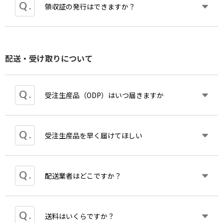
申し訳ございませんが、分割払いでの購入はできま
領収証の発行はできますか？
た場合、通常商品の出荷時に全額決済となります。
せん。
お宛名と但し書きは発行時に指定可能です。
クレジットカード・PayPalご利用のお客様のみマイ
領収証は商品発送完了メール送信後より発行可能で
配送・受け取りについて
ページより発行できます。
す。未発送の商品についてはその段階での領収証発
代金引換のお客様はヤマトの伝票右下に領収書が貼
行はできません。
られておりますのではがしてお使いください。適格
納品書が必要な場合お問い合わせからご連絡下さ
受注生産品（ODP）はいつ届きますか
い。
領収証の発行については下記をごください。
なおeスコアの領収証につきましてはお問い合わせ
からカワイ出版にご連絡ください。
ご注文をいただいた場合ご注文日もしくは翌営業日
受注生産品を早く届けてほしい
https://www.editionkawai.jp/guide/receipt/
までにカワイ出版より「【カワイ出版ONLINE】受
併せてこちらもご覧ください。ご利用ガイド＞
領収
注生産品のお届け日につきまして」というタイトル
証の発行について
の納期のご案内メールをお送りいたします。
誠に申し訳ございませんが、受注生産品につきまし
配送業者はどこですか？
通常商品と同時にご注文いただいた場合も発送日19
ては、ご注文時にカレンダーに表示される発送予定
時頃にお送りする「商品の出荷が完了しました」メ
日を早めることはできません。
ールの後に、受注生産品の納品日をしるした「【カ
ワイ出版ONLINE】受注生産品のお届け予定日につ
カワイ出版ONLINEでの発送は基本クロネコヤマト
送料はいくらですか？
ご注文をいただき次第、可能な限り速やかに製造工