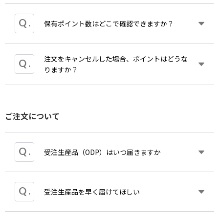
することはできません。
として、1ポイントからお使いいただけます。
ポイントは商品購入に使うことができます。ただし
ポイントは、最終ご利用日（最終ポイント加算日、
保有ポイント数はどこで確認できますか？
消費税、配送費、代金引き換えなどの手数料に充当
もしくはポイント使用日）から1年間有効です。
することはできません。
ポイントのご利用履歴は、
マイ
ページの注文履歴詳
カワイ出版ＯＮＬＩＮＥでご購入の際、決済前に
細にてご確認ください。
注文をキャンセルした場合、ポイントはどうな
「ポイントを使う」をクリックいただきますと、取
マイ
ページにてご確認いただけます。
りますか？
得されているポイントにてお買物金額に充当されま
す。
詳しくは
ポイント規約
をご確認ください。
ご注文をキャンセルした場合、ポイントは加算され
ご注文について
ません。加算後のキャンセルの場合、加算ポイント
は消滅いたします。
ポイントを利用してご注文いただいた場合、後日ポ
イントを返却いたします。
受注生産品（ODP）はいつ届きますか
ご注文をいただいた場合ご注文日もしくは翌営業日
受注生産品を早く届けてほしい
までにカワイ出版より「【カワイ出版ONLINE】受
注生産品のお届け日につきまして」というタイトル