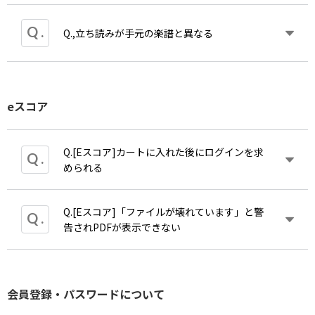
い・銀行振込のご注文はコンビニの場合ご注
文後10日、銀振は15日後までご入金可能で
A.2007年以前の出版物で初版時の出版データが取得
Q.,立ち読みが手元の楽譜と異なる
す。
できなかったものについて、便宜的に1973.12.31と
しております。
A.立ち読みで公開しているファイルは基本的に楽譜
eスコア
出版時のもので、内容の変更があっても基本的に差
し替えをしないため、最新の内容とは異なる場合が
あります。予めご了承ください。
Q.[Eスコア]カートに入れた後にログインを求
められる
Q.[Eスコア]「ファイルが壊れています」と警
※2024年4月1日現在eスコアの販売を一時停止して
告されPDFが表示できない
おります。近日中に販売開始を予定しております。
A.2017年12月13日以降初めてご利用になる場合、
※2024年4月1日現在eスコアの販売を一時停止して
CMusicIDの作成のためメールアドレスの登録が必要
会員登録・パスワードについて
おります。近日中に販売開始を予定しております。
となります。登録後はログインをクリックして進ん
A.この表示が出る場合、大抵アドビリーダー（旧ア
でください。