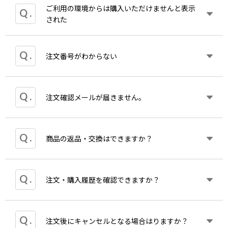
の納期のご案内メールをお送りいたします。
ご利用の環境からは購入いただけませんと表示
誠に申し訳ございませんが、受注生産品につきまし
通常商品と同時にご注文いただいた場合も発送日19
された
ては、ご注文時にカレンダーに表示される発送予定
時頃にお送りする「商品の出荷が完了しました」メ
日を早めることはできません。
ールの後に、受注生産品の納品日をしるした「【カ
ワイ出版ONLINE】受注生産品のお届け予定日につ
ご迷惑をお掛けし申し訳ございません。
注文番号がわからない
ご注文をいただき次第、可能な限り速やかに製造工
きまして」というメールを必ずお送りしております
上記表示が出て購入ができないという事例はたびた
程へ手配し、製作を開始いたしますが、製造は工程
ので内容をご確認ください。
び弊社に報告があり、システム的な原因であること
ごとのスケジュールに沿って進行しているため、特
は明確なのですが、すぐかつ確実に回避する方法が
定のお客様のご注文のみを優先して前倒しすること
なお受注生産品お届け予定の記されたメールが届か
会員登録されている場合はマイページからご確認い
注文確認メールが届きません。
無く、解消に向けて確認と調整を行っている状況で
が難しい状況です。
ない場合、お手数ですが
お問い合わせ
よりご質問く
ただけます。
ございます。
また、製作期間には印刷・製本・糊の乾燥など、品
ださい。
質確保のために必要な工程時間も含まれるため、一
ゲスト購入の場合は注文確認メールをご確認くださ
原因として考えられるのが、回線が海外扱いとなっ
定のお時間を頂戴いたします。何卒ご理解賜ります
迷惑メールフォルダに振り分けられていることがあ
商品の返品・交換はできますか？
い。
ているケースです。この場合カワイ／全音のショッ
ようお願い申し上げます。
りますのでご確認ください。
プではご購入できません。
当該フォルダにもない場合には、入力されたメール
注文確認メールが届いていない場合は
お問い合わせ
回避策といたしましては
アドレスに間違いがないかご確認ください。
よりお問い合わせください。
・ご使用できるほかのデバイス（スマホがダメな場
商品の性質上、お客様のご都合による返品はお受け
注文・購入履歴を確認できますか？
間違いがない場合、セキュリティによりブロックさ
合PCやタブレットなど）をご利用いただく
できませんので、あらかじめご了承ください。
れている可能性がございますので、
・Wifiを使用している場合Wifiを切断しスマホのキャ
品質につきましては万全を期しておりますが、万一
@editionkawai.jp からのメールを受信できるよ
リア回線でご購入いただく
落丁、破損や汚損などの初期不良や誤送の場合、交
う、受信設定をお願いいたします。
会員登録いただければ下記内容がマイページで確認
注文後にキャンセルとなる場合はりますか？
というやり方で購入ができる場合がございます。
換させていただきます。 (事前連絡の上、お届け後7