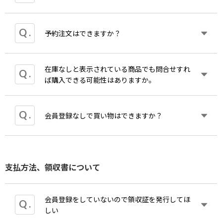
上記をご確認の上
お問い合わせ
よりご連絡くださ
可能です。
日間以内にお送りください)
い。ご案内を再送いたします。
※家屋内でWifiに接続したスマホからでは駄目であ
初期不良及び誤送による返送の場合、発送料金は弊
・ご注文日時
ったが同じWifiに接続したMacからは購入が出来た
社にて負担させていただきます。返品・交換を希望
ご注文を受け付けた後に何らかの事情で出荷ができ
予約注文はできますか？
・ご注文番号
という報告もあり、状況の特定がなかなか難しい状
される場合は必ず、同梱物も一緒にご返送くださ
ないケースが稀にございます。
・お支払方法
況となっております。
い。
その際は場合によりキャンセルとさせていただく可
・合計金額
商品によっては、手配に時間がかかることがありま
能性がございます。
・出荷状況
在庫なしと表示されている商品でも問合せすれ
弊社ではどのようなケースで回線が海外扱いの判定
す。あらかじめご了承ください。
基本的に発売日午後からのご注文となりますが、一
ば購入できる可能性はありますか。
がされるかを調査しており、修正に向け調整中で
部予約注文いただける場合もございます。商品詳細
す。
返金方法は以下の通りです。
ページをご確認ください。
1.クレジットカード決済でご注文いただいた場合
ご迷惑をお掛けいたしましたこと重ねてお詫び申し
在庫切れのためご迷惑をお掛けして申し訳ございま
会員登録なしで買い物はできますか？
毎月末が締め日となっておりますため購入月内での
上げます。<
せん。再販までしばらくお待ちください。
キャンセルの場合は速やかな処理が可能ですが、月
を跨いでのキャンセルの場合は一度引き落とさせて
いただき、翌月にカード会社よりご返金となりま
していただけます。
す。詳細は、ご契約のカード会社さまにお問い合わ
支払方法、領収書について
会員登録をしていただきますと、マイページのご利
せください。
用やお買い物時にご利用いただけるポイントが貯ま
りお得です。
2.代金引換にてご注文された場合
会員登録をしていないので領収証を発行してほ
銀行振込にてご返金させていただきます。
しい