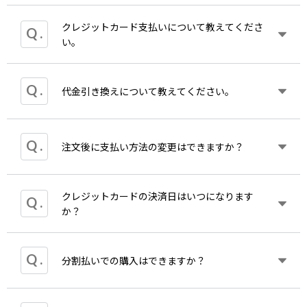
以下の場合、返品・交換をお受けすることはできま
せん。
クレジットカード支払いについて教えてくださ
クレジットカード払いの領収証はマイページから発
お届けから8日以上経過した商品
い。
行頂くようになっており、ご注文時に会員でご購入
お客様がご使用になられた商品
いただいていない場合でも後から注文情報と会員情
お客様が汚損・破損された商品
報を紐づけることで領収証の発行が可能となりま
お客様が加工された商品
VISA、Mastercard、Diners、American Express、
代金引き換えについて教えてください。
す。
各商品掲載ページにて、ご返品をお受けできない旨
JCBのカードが利用できます。
記載がある商品
ご注文時、サイト上で入力して頂くクレジットカー
まずは下記ページをご確認いただき会員登録を済ま
*商品によっては、手配にお時間を頂戴いたします。
ド情報は、セキュリティ保護のためSSLにより暗号
せてください。
あらかじめご了承ください。
商品をお届けの際に、商品代金と代引き手数料を現
注文後に支払い方法の変更はできますか？
化されます。
金でクロネコヤマト配達員にお支払いください。商
カード決済は出荷完了メール送信の際に決済いたし
品代税抜き7,999円以下の場合1回のお支払いにつき
ます。
330円の代引き手数料を申し受けます。
https://www.editionkawai.jp/guide/resist/
クレジットカードの決済日はいつになります
発送準備完了前（営業日の12時）までであれば変更
通常商品と受注生産品のご注文の場合それぞれ代引
か？
が出来る場合がございます。
お問い合わせ
よりご相
きで発送いたしますが、代引き手数料が加算される
談ください。
場合通常商品にのみ加算しご注文時のお代金表示を
次に
超える事はございません。
「お問い合わせ」
よりご注文番号・お名前と問
発送完了メール発送の際に決済確定をしています
分割払いでの購入はできますか？
い合わせ内容に
なお代金引き換えのお支払いは現金のみ承ります。
"
領収証が必要なため注文後会員登
（受注生産品の場合もご注文時でなく発送完了メー
録された
"と
ご連絡下さい。ご注文情報と会員情報
ル送信時）。
を紐づけしメールでお知らせいたします。
例外的に通常商品と受注生産品を同時にご注文頂い