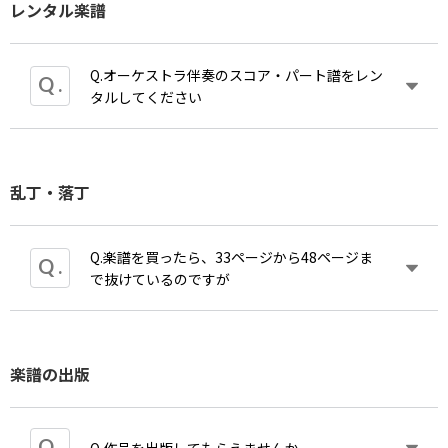
３ 本文と引用部分が明らかに区別できるように
レンタル楽譜
か？ 「絶版」とは、以後ニ度と発行しないもの。
https://secure.okbiz.jp/faq-jasrac/helpdesk?
すること。
「品切れ」とは、現在在庫がなく、将来的には重版
category_id=115&faq_id&site_domain=jp
４ 引用部分に手を加えて、著者の本来の意図を
する可能性のあるものです。
変えないこと。
Q.オーケストラ伴奏のスコア・パート譜をレン
５ 出典を明示すること。
タルしてください
【
NexTone
】
A.カワイ出版で扱っているレンタル譜はお貸ししま
問い合わせフォーム
乱丁・落丁
す。著者がお持ちの場合はレンタルの可否をカワイ
https://www.nex-tone.co.jp/inquiry/
出版から著者へ問い合わせてお返事いたします。
現在弊社で取り扱っている商品は次のページからご
Q.楽譜を買ったら、33ページから48ページま
覧いただけます。
で抜けているのですが
https://www.editionkawai.jp/guide/rental/
ご参加いただくコンクールの要項に沿って、ご確認いた
A.お手数ですがカワイ出版宛、着払いでお送り下さ
ようお願い申し上げます。
楽譜の出版
い。落丁・乱丁本は良本と交換致します。