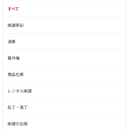
す。あらかじめご了承ください。
採用しています。
すべて
返金方法は以下の通りです。
SSLとはSecure Sockets Layer（セキュア・ソケッ
1.クレジットカード決済でご注文いただいた場合
ト・レイヤー）の略で、アメリカのネットスケープ
楽譜表記
毎月末が締め日となっておりますため購入月内での
コミュニケーションが開発したインターネット上の
キャンセルの場合は速やかな処理が可能ですが、月
暗号方式です。デジタル署名と暗号化通信を採用し
を跨いでのキャンセルの場合は一度引き落とさせて
た相互認証により、インターネット上での通信を保
演奏
いただき、翌月にカード会社よりご返金となりま
護する仕組みとなっています。この暗号通信技術に
す。詳細は、ご契約のカード会社さまにお問い合わ
より安心してネットショッピングをご利用いただけ
せください。
ます。 SSLを使うための特別な設定は必要ありませ
著作権
んが、古いバージョンのブラウザでは表示できない
2.代金引換にてご注文された場合
場合があります。
商品在庫
銀行振込にてご返金させていただきます。
SSLとはSecure Sockets Layer（セキュア・ソケッ
ト・レイヤー）の略で、アメリカのネットスケープ
以下の場合、返品・交換をお受けすることはできま
コミュニケーションが開発したインターネット上の
レンタル楽譜
せん。
暗号方式です。デジタル署名と暗号化通信を採用し
お届けから8日以上経過した商品
た相互認証により、インターネット上での通信を保
乱丁・落丁
お客様がご使用になられた商品
護する仕組みとなっています。この暗号通信技術に
お客様が汚損・破損された商品
より安心してネットショッピングをご利用いただけ
お客様が加工された商品
ます。
楽譜の出版
各商品掲載ページにて、ご返品をお受けできない旨