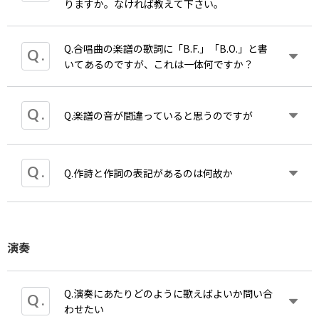
りますか。なければ教えて下さい。
Q.合唱曲の楽譜の歌詞に「B.F.」「B.O.」と書
作品コードは各著作権管理団体が管理と運用をしている
いてあるのですが、これは一体何ですか？
め、出版社からのご案内は控えております。
A.「B.F.」はbouche fermee（〔仏〕ブシュ・フェ
Q.楽譜の音が間違っていると思うのですが
NHK
全国学校音楽コンクールの参加要項（
Web
サイト）
ルメ）の略で口を閉じたハミング、「B.O.」は
由曲の著作権の調べ方」が掲載されており、検索のコツ
bouche ouverte（〔仏〕ブシュ・ウヴェルト）の
的な調べ方もご確認いただけるようです。
略で口を閉じないハミングです。
A.場合によりカワイ出版ONLINEのその商品の詳細
Q.作詩と作詞の表記があるのは何故か
ページに「本書における注意事項」が掲載されてい
また、参加要綱では検索方法等に関するお問い合わせは
る場合がございます。その際はそちらをご参照くだ
口がご案内されておりますのでご覧ください。
さい。
A.弊社の場合は、既存の詩集などに発表された
そこで言及されていない、もしくは掲載されていな
演奏
「詩」に付曲された場合は「作詩」という表記にし
い場合、どの楽譜のどの部分かをカワイ出版まで詳
ております。多くの歌曲や合唱曲がこれに当たりま
しくお知らせください。検討して著者に確認するな
す。
どし、結果をお知らせいたします。
反対に、ポップスの様に曲先行で言葉がつけられた
Q.演奏にあたりどのように歌えばよいか問い合
■
N
コン：自由曲の著作権の調べ方
ものや,その楽曲のために作られた「詞」につきまし
わせたい