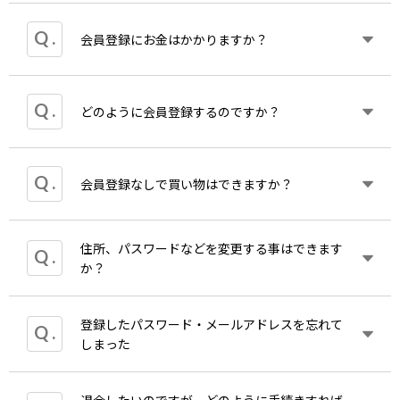
クロバットリーダー）のバージョンが古いことに原
登録後もログインを求められることがございますの
因があると考えられます。次のurlよりアドビのペー
でID・パスワードは手元にお控えください。
会員登録にお金はかかりますか？
ジに進み最新のアドビリーダーをダウンロードし再
度お試しください。
http://get.adobe.com/jp/reader/
会員登録は無料です。安心してご利用ください。
どのように会員登録するのですか？
会員になるとお買い上げ金額の5%のポイント（一
部商品を除く）が付与され、お得にお買い物いただ
けます。
こちら
会員登録なしで買い物はできますか？
から登録することができます。
ご登録の特典
また同じアカウントで全音オンラインショップにも
は以下の通りです。
ログインできます。
特典１ ポイントが利用できます。（お買い上げ金
額の5% ※eスコアなど一部商品を除く）
住所、パスワードなどを変更する事はできます
していただけます。
特典2 カワイ出版ONLINE会員専用のメールマガジ
か？
会員登録をしていただきますと、マイページのご利
ンをお届けいたします。
用やお買い物時にご利用いただけるポイントが貯ま
りお得です。
必要事項の入力、会員規約同意後、ご入力いただい
登録したパスワード・メールアドレスを忘れて
マイ
ページより修正することができます。なお、
マ
たメールアドレス宛てにメールが届きます。
しまった
イ
ページでは以下の項目を変更することができま
す。
メールに記載されているURLをクリックしていただ
「会員情報変更」