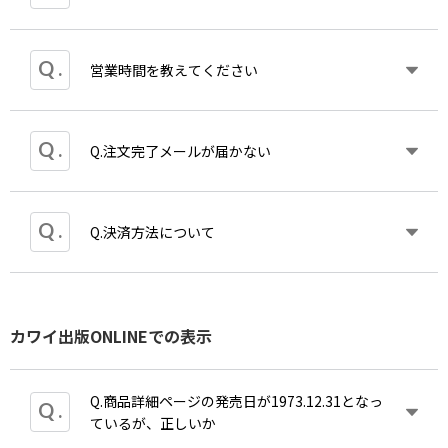
までにカワイ出版より「【カワイ出版ONLINE】受
注生産品のお届け日につきまして」というタイトル
の納期のご案内メールをお送りいたします。
誠に申し訳ございませんが、受注生産品につきまし
営業時間を教えてください
通常商品と同時にご注文いただいた場合も発送日19
ては、ご注文時にカレンダーに表示される発送予定
時頃にお送りする「商品の出荷が完了しました」メ
日を早めることはできません。
ールの後に、受注生産品の納品日をしるした「【カ
ワイ出版ONLINE】受注生産品のお届け予定日につ
営業時間：月～金曜日 9:00～17:30 土日祝日及び
Q.注文完了メールが届かない
ご注文をいただき次第、可能な限り速やかに製造工
きまして」というメールを必ずお送りしております
年末年始、ゴールデンウィーク、夏季休暇及び棚卸
程へ手配し、製作を開始いたしますが、製造は工程
ので内容をご確認ください。
期間はお休みさせていただいております。ページ下
ごとのスケジュールに沿って進行しているため、特
部のカレンダーをご確認ください。
定のお客様のご注文のみを優先して前倒しすること
なお受注生産品お届け予定の記されたメールが届か
A.ご注文時に入力されたメールアドレスに誤りがあ
Q.決済方法について
休業中もウェブ上でのご注文は受け付けております
が難しい状況です。
ない場合、お手数ですが
お問い合わせ
よりご質問く
ることが分かった場合、カワイ出版ONLINEへその
が発送業務については休業明けとなりますので、場
また、製作期間には印刷・製本・糊の乾燥など、品
ださい。
旨メールでご連絡ください。
合により到着までお時間を頂戴いたします。あらか
質確保のために必要な工程時間も含まれるため、一
メールアドレスはofficial@editionkawai.jpです。
じめご了承ください。
定のお時間を頂戴いたします。何卒ご理解賜ります
A.2024年4月1日よりカワイ出版ONLINEでは銀行振
またお使いのスマホキャリアがauの場合、こちらか
カワイ出版ONLINEでの表示
ようお願い申し上げます。
（コ
込・コンビニ払いによる支払いができません。
らのメールが届かずに、かつ届かないことがこちら
ンビニ払いは今後利用可能となる予定です）
に分からない場合があります。
auをご使用のお客様は事前に@editionkawai.jpを
クレジットカード・代金引換によるご注文
Q.商品詳細ページの発売日が1973.12.31となっ
受信可能にしてください。
が可能です。
ているが、正しいか
※2024年3月31日までに頂いたコンビニ払