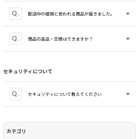
また交通事情・気象状況・年末年始など、配送業務
体制により、日数がかかる場合がございますのでご
ヤマト運輸荷物お問合せシステム
基本的に乱丁落丁、破損や汚損などの初期不良や誤
配送中の破損と思われる商品が届きました。
了承ください。
送の場合を除き、商品の返品はお受け致しかねま
https://toi.kuronekoyamato.co.jp/cgi-bin/tneko
ご不在時にお届けに上がった際には不在票を投函い
す。
たします。お手数ですが不在票に記載されている再
配送時間についてはご注文の際次の時間帯をご指定
なお受注生産品・コーラスマスクにつきましては乱
万一商品の角がつぶれ加えて梱包も角がつぶれる、
商品の返品・交換はできますか？
配達の手続きをお手配ください。
頂けます。
丁落丁、破損や汚損などの初期不良や誤送の場合を
箱が破れるなど明らかな運送状の事故が発生した場
※宅配BOXのご指定を頂いた場合、送り状にその旨
午前
除き、商品の性質上返品はできません。
合、回収及び再配送の手配をいたしますので
お問い
記載いたします。
14時～16時
合わせ
からご連絡ください。
16時～18時
商品の性質上、お客様のご都合による返品はお受け
また汚損などの初期不良や誤送の場合、交換させて
18時～20時
セキュリティについて
できませんので、あらかじめご了承ください。
いただきますのでその場合も
お問い合わせ
からご連
19時～21時
品質につきましては万全を期しておりますが、万一
絡ください。
ご指定頂かなかった際は配送ご希望時間「なし」で
落丁、破損や汚損などの初期不良や誤送の場合、交
手配いたします。
換させていただきます。 (事前連絡の上、お届け後7
商品によっては手配に時間がかかるものや場合によ
セキュリティについて教えてください
なお交通事情・気象状況などの影響によりお届け時
日間以内にお送りください)
り欠品のため交換が出来ない事がございます。あら
間が前後する場合がございます。あらかじめご了承
初期不良及び誤送による返送の場合、発送料金は弊
かじめご了承ください。
ください。
社にて負担させていただきます。返品・交換を希望
される場合は必ず、同梱物も一緒にご返送くださ
カワイ出版ONLINE・全音オンラインショップで
い。
は、お客さまが入力された個人情報を第三者に傍受
カテゴリ
商品によっては、手配に時間がかかることがありま
されないように秘匿性の高い暗号通信技術、SSLを