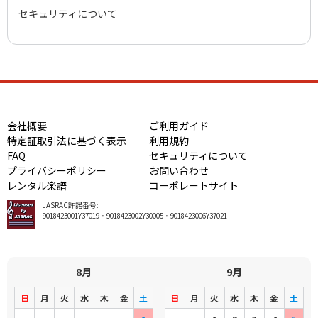
セキュリティについて
会社概要
ご利用ガイド
特定証取引法に基づく表示
利用規約
FAQ
セキュリティについて
プライバシーポリシー
お問い合わせ
レンタル楽譜
コーポレートサイト
JASRAC許諾番号:
9018423001Y37019・9018423002Y30005・9018423006Y37021
8月
9月
日
月
火
水
木
金
土
日
月
火
水
木
金
土