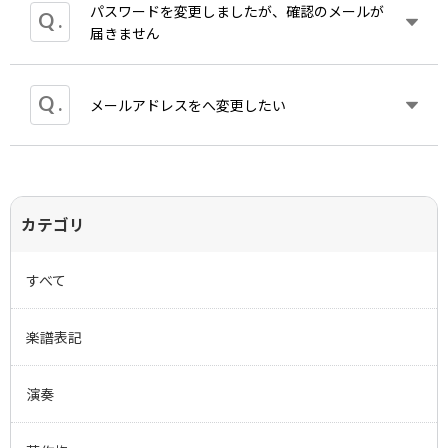
を記載したメールをお送りいたします。
パスワードを変更しましたが、確認のメールが
こちらもご覧ください。ご利用ガイド＞
会員登録に
退会手続きは、
マイ
ページにて手続きすることがで
ご登録のメールアドレスを忘れてしまった場合は
お
届きません
ついて
きます。
問い合わせ
よりその旨ご連絡ください。
退会されますと、現在の保有ポイントは失効されま
す。
迷惑メール受信箱などに振り分けられていることが
メールアドレスをへ変更したい
現在登録されているお客さま情報をはじめ、ご注文
ありますのでご確認ください。
履歴、お届け先などの情報が
削除されます。
振り分けられていない場合には、入力されたメール
アドレスに間違いがないかご確認ください。
ご登録時のメールアドレスがログインIDになってお
間違いがない場合、セキュリティによりブロックさ
りますので、お客様自身での変更はできません。
れている可能性がございますので、@zen-on.co.jp
カテゴリ
ポイントが貯まっている方は新しいメールアドレス
からのメールを受信できるよう受信設定をお願いい
へのポイント移行も可能です。
こちら
より新規会員
たします。
登録を行ってください。
すべて
ご確認後も万が一メールが届かない場合は、お手数
新規会員登録後、
こちら
から移行のお手続きを行っ
をお掛けいたしますが
こちら
よりお問い合わせいた
てください。
だきますよう、お願い申し上げます。
楽譜表記
※購入・ポイント履歴は引き継がれません。
演奏