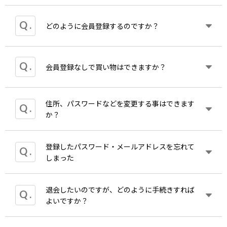
会員登録は無料です。安心してご利用ください。
どのように会員登録するのですか？
会員になるとお買い上げ金額の5%のポイント（一
部商品を除く）が付与され、お得にお買い物いただ
けます。
こちら
会員登録なしで買い物はできますか？
から登録することができます。
ご登録の特典
また同じアカウントで全音オンラインショップにも
は以下の通りです。
ログインできます。
特典１ ポイントが利用できます。（お買い上げ金
額の5% ※eスコアなど一部商品を除く）
住所、パスワードなどを変更する事はできます
していただけます。
特典2 カワイ出版ONLINE会員専用のメールマガジ
か？
会員登録をしていただきますと、マイページのご利
ンをお届けいたします。
用やお買い物時にご利用いただけるポイントが貯ま
りお得です。
必要事項の入力、会員規約同意後、ご入力いただい
登録したパスワード・メールアドレスを忘れて
マイ
ページより修正することができます。なお、
マ
たメールアドレス宛てにメールが届きます。
しまった
イ
ページでは以下の項目を変更することができま
す。
メールに記載されているURLをクリックしていただ
「会員情報変更」
きますと会員登録が完了いたします。
退会したいのですが、どのように手続きすれば
パスワードを忘れてしまった場合、
こちら
よりパス
「メルマガ設定」
なお、URLの有効期限は24時間です。期限が切れて
よいですか？
ワードを再設定いただけます。
「パスワードの変更」
しまった場合は、再度ご登録をお願いいたします。
ご登録のメールアドレス宛にパスワード再設定URL
「退会」