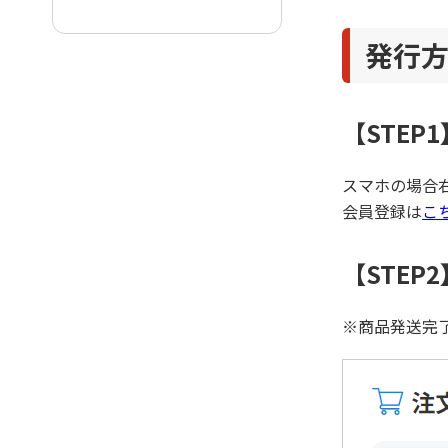
発行
【STE
スマホの場合
会員登録は
こ
【STE
※商品発送完