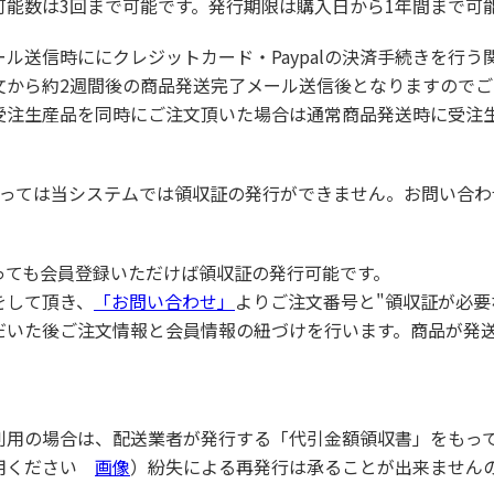
可能数は3回まで可能です。発行期限は購入日から1年間まで可
ール送信時ににクレジットカード・Paypalの決済手続きを行
文から約2週間後の商品発送完了メール送信後となりますので
受注生産品を同時にご注文頂いた場合は通常商品発送時に受注
限っては当システムでは領収証の発行ができません。お問い合
っても会員登録いただけば領収証の発行可能です。
をして頂き、
「お問い合わせ」
よりご注文番号と"領収証が必要
だいた後ご注文情報と会員情報の紐づけを行います。商品が発
利用の場合は、配送業者が発行する「代引金額領収書」をもっ
用ください
画像
）紛失による再発行は承ることが出来ません