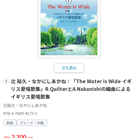
立ち読み
辻 裕久・なかにしあかね：「The Water is Wide イギ
リス愛唱歌集」R.QuilterとA.Nakanishiの編曲による
イギリス愛唱歌集
辻裕久・なかにしあかね
978-4-7609-4173-5
歌曲
グレード：中級
2,200
JPY:
yen