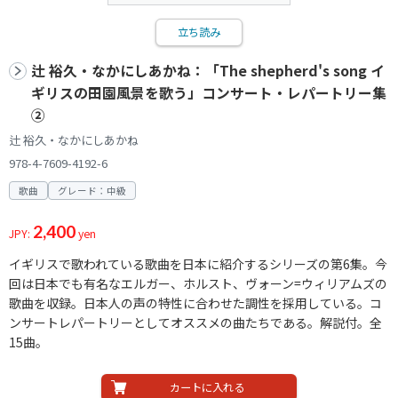
立ち読み
辻 裕久・なかにしあかね：「The shepherd's song イ
ギリスの田園風景を歌う」コンサート・レパートリー集
②
辻 裕久・なかにしあかね
978-4-7609-4192-6
歌曲
グレード：中級
2,400
JPY:
yen
イギリスで歌われている歌曲を日本に紹介するシリーズの第6集。今
回は日本でも有名なエルガー、ホルスト、ヴォーン=ウィリアムズの
歌曲を収録。日本人の声の特性に合わせた調性を採用している。コ
ンサートレパートリーとしてオススメの曲たちである。解説付。全
15曲。
カートに入れる