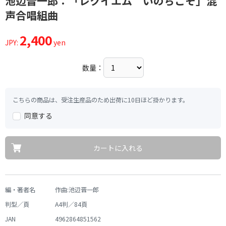
池辺晋一郎：「レクイエム いのちこそ」混
声合唱組曲
2,400
JPY:
yen
数量：
こちらの商品は、受注生産品のため出荷に10日ほど掛かります。
同意する
カートに入れる
編・著者名
作曲:池辺晋一郎
判型／頁
A4判／84頁
JAN
4962864851562