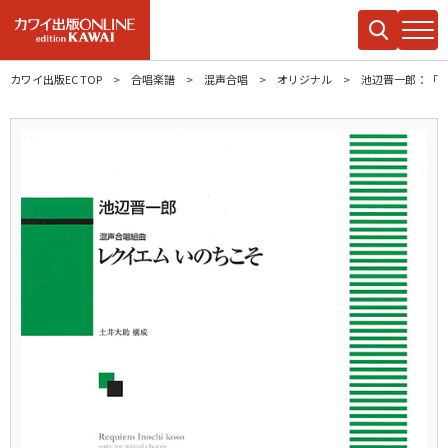
カワイ出版EC TOP
合唱楽譜
混声合唱
オリジナル
池辺晋一郎：「