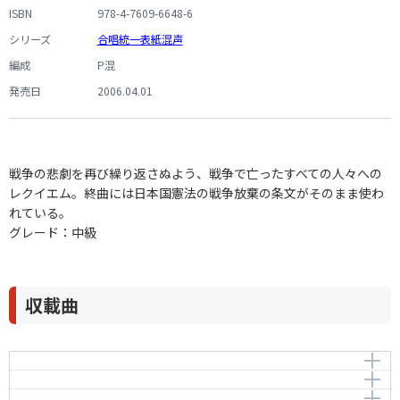
ISBN
978-4-7609-6648-6
シリーズ
合唱統一表紙混声
編成
P混
発売日
2006.04.01
戦争の悲劇を再び繰り返さぬよう、戦争で亡ったすべての人々への
レクイエム。終曲には日本国憲法の戦争放棄の条文がそのまま使わ
れている。
グレード：中級
収載曲
よびかけ
虫けら
作曲者：
池辺 晋一郎