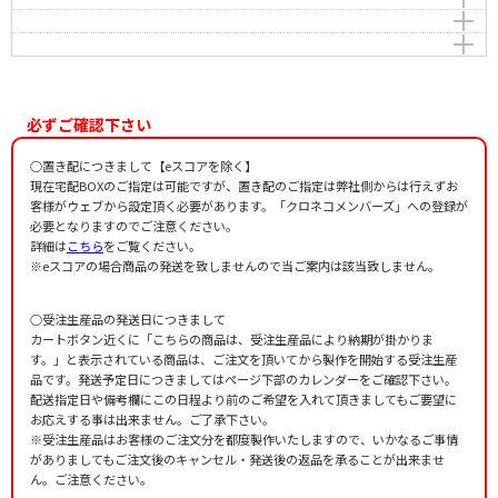
川面に
Ikebe，Shinichiro
作曲者：
池辺 晋一郎
祈り
Ikebe，Shinichiro
作詞者：
作曲者：
土井大介
池辺 晋一郎
誓い
Ikebe，Shinichiro
作詞者：
作曲者：
土井大介
池辺 晋一郎
Ikebe，Shinichiro
作詞者：
作曲者：
土井大介
池辺 晋一郎
Ikebe，Shinichiro
作詞者：
正田篠枝・仲宗根政善
必ずご確認下さい
作詞者：
日本国憲法
○置き配につきまして【eスコアを除く】
現在宅配BOXのご指定は可能ですが、置き配のご指定は弊社側からは行えずお
客様がウェブから設定頂く必要があります。「クロネコメンバーズ」への登録が
必要となりますのでご注意ください。
詳細は
こちら
をご覧ください。
※eスコアの場合商品の発送を致しませんので当ご案内は該当致しません。
○受注生産品の発送日につきまして
カートボタン近くに「こちらの商品は、受注生産品により納期が掛かりま
す。」と表示されている商品は、ご注文を頂いてから製作を開始する受注生産
品です。発送予定日につきましてはページ下部のカレンダーをご確認下さい。
配送指定日や備考欄にこの日程より前のご希望を入れて頂きましてもご要望に
お応えする事は出来ません。ご了承下さい。
※受注生産品はお客様のご注文分を都度製作いたしますので、いかなるご事情
がありましてもご注文後のキャンセル・発送後の返品を承ることが出来ませ
ん。ご注意ください。