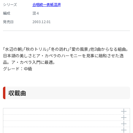
シリーズ
合唱統一表紙混声
編成
混４
発売日
2003.12.01
｢水辺の朝｣｢秋のトリル｣｢冬の訪れ｣｢愛の風景｣他3曲からなる組曲。
日本語の美しさとア・カペラのハーモニーを見事に融和させた逸
品。ア・カペラ入門に最適。
グレード：中級
収載曲
水辺の朝
秋のトリル
作曲者：
萩原英彦
秋と冬のあいだに
Hagiwara，Hidehiko
作曲者：
萩原英彦
冬の訪れ