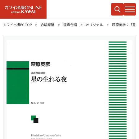
カワイ出版EC TOP
合唱楽譜
混声合唱
オリジナル
萩原英彦：「星