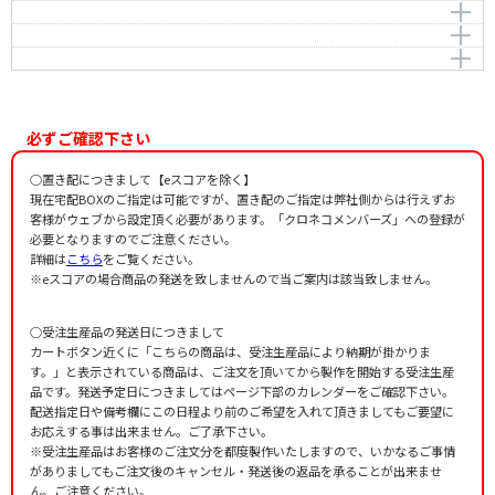
Hagiwara，Hidehiko
作詞者：
作曲者：
橋爪 文
萩原英彦
愛の風景
Hagiwara，Hidehiko
作詞者：
作曲者：
橋爪 文
萩原英彦
樹氷と風と
Hagiwara，Hidehiko
作詞者：
作曲者：
橋爪 文
萩原英彦
星の生れる夜
Hagiwara，Hidehiko
作詞者：
作曲者：
橋爪 文
萩原英彦
Hagiwara，Hidehiko
作詞者：
作曲者：
橋爪 文
萩原英彦
Hagiwara，Hidehiko
作詞者：
橋爪 文
必ずご確認下さい
作詞者：
橋爪 文
○置き配につきまして【eスコアを除く】
現在宅配BOXのご指定は可能ですが、置き配のご指定は弊社側からは行えずお
客様がウェブから設定頂く必要があります。「クロネコメンバーズ」への登録が
必要となりますのでご注意ください。
詳細は
こちら
をご覧ください。
※eスコアの場合商品の発送を致しませんので当ご案内は該当致しません。
○受注生産品の発送日につきまして
カートボタン近くに「こちらの商品は、受注生産品により納期が掛かりま
す。」と表示されている商品は、ご注文を頂いてから製作を開始する受注生産
品です。発送予定日につきましてはページ下部のカレンダーをご確認下さい。
配送指定日や備考欄にこの日程より前のご希望を入れて頂きましてもご要望に
お応えする事は出来ません。ご了承下さい。
※受注生産品はお客様のご注文分を都度製作いたしますので、いかなるご事情
がありましてもご注文後のキャンセル・発送後の返品を承ることが出来ませ
ん。ご注意ください。