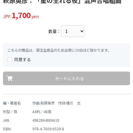
萩原英彦：「星の生れる夜」混声合唱組曲
1,700
JPY:
yen
数量：
こちらの商品は、受注生産品のため出荷に10日ほど掛かります。
同意する
カートに入れる
編・著者名
作曲:萩原英彦 作詩:橋爪 文
判型／頁
A4判／48頁
JAN
4962864886618
ISBN
978-4-7609-6529-8