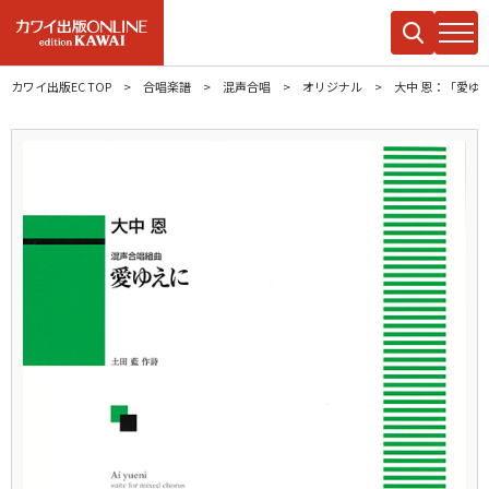
カワイ出版EC TOP
合唱楽譜
混声合唱
オリジナル
大中 恩：「愛ゆ