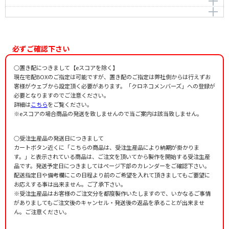
あなたも
OHNAKA,Megumi
作詞者：
作曲者：
土田 藍
大中 恩
わたしには
OHNAKA,Megumi
作詞者：
作曲者：
土田 藍
大中 恩
OHNAKA,Megumi
作詞者：
作曲者：
土田 藍
大中 恩
OHNAKA,Megumi
作詞者：
土田 藍
必ずご確認下さい
作詞者：
土田 藍
○置き配につきまして【eスコアを除く】
現在宅配BOXのご指定は可能ですが、置き配のご指定は弊社側からは行えずお
客様がウェブから設定頂く必要があります。「クロネコメンバーズ」への登録が
必要となりますのでご注意ください。
詳細は
こちら
をご覧ください。
※eスコアの場合商品の発送を致しませんので当ご案内は該当致しません。
○受注生産品の発送日につきまして
カートボタン近くに「こちらの商品は、受注生産品により納期が掛かりま
す。」と表示されている商品は、ご注文を頂いてから製作を開始する受注生産
品です。発送予定日につきましてはページ下部のカレンダーをご確認下さい。
配送指定日や備考欄にこの日程より前のご希望を入れて頂きましてもご要望に
お応えする事は出来ません。ご了承下さい。
※受注生産品はお客様のご注文分を都度製作いたしますので、いかなるご事情
がありましてもご注文後のキャンセル・発送後の返品を承ることが出来ませ
ん。ご注意ください。