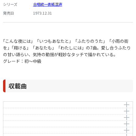
シリーズ
合唱統一表紙混声
発売日
1973.12.31
｢こんな夜には」「いつもあなたと」「ふたりのうた」「小雨の街
を｣「翔ける」「あなたも」「わたしには」の7曲。愛し合うふたり
の甘い語らい、気持の動揺が軽妙なタッチで描かれている。
グレード：初～中級
収載曲
こんな夜には
いつもあなたと
作曲者：
大中 恩
ふたりのうた
OHNAKA,Megumi
作曲者：
大中 恩
小雨の街を
OHNAKA,Megumi
作詞者：
作曲者：
土田 藍
大中 恩
翔ける
OHNAKA,Megumi
作詞者：
作曲者：
土田 藍
大中 恩