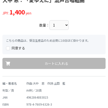
大中 恩：「愛ゆえに」混声合唱組曲
1,400
JPY:
yen
数量：
こちらの商品は、受注生産品のため出荷に10日ほど掛かります。
同意する
カートに入れる
編・著者名
作曲:大中 恩 作詩:土田 藍
判型／頁
A4判／28頁
JAN
4962864883815
ISBN
978-4-7609-6326-3