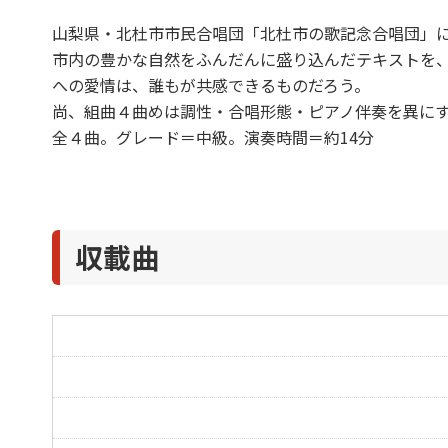
山梨県・北杜市市民合唱団「北杜市の歌記念合唱団」に
市内の豊かな自然をふんだんに盛り込んだテキストを
への愛情は、誰もが共感できるものだろう。
尚、組曲４曲めは調性・合唱形態・ピアノ伴奏を異に
全４曲。グレード＝中級。演奏時間＝約14分
収載曲
山嶺の祭壇 山のこころ
春告げ鳥が歌いだすと
おかやん