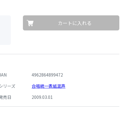
カートに入れる
。
JAN
4962864899472
シリーズ
合唱統一表紙混声
発売日
2009.03.01