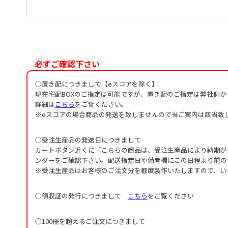
山々に抱かれて
必ずご確認下さい
○置き配につきまして【eスコアを除く】
現在宅配BOXのご指定は可能ですが、置き配のご指定は弊社側
詳細は
こちら
をご覧ください。
※eスコアの場合商品の発送を致しませんので当ご案内は該当致
○受注生産品の発送日につきまして
カートボタン近くに「こちらの商品は、受注生産品により納期が
ンダーをご確認下さい。配送指定日や備考欄にこの日程より前の
※受注生産品はお客様のご注文分を都度製作いたしますので、い
○領収証の発行につきまして
こちら
をご覧ください
○100冊を超えるご注文につきまして