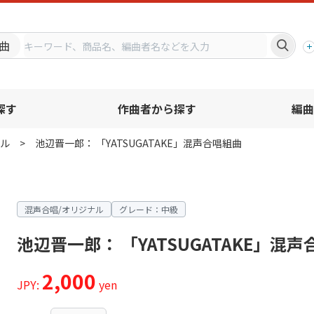
プ
曲
探す
作曲者から探す
編曲
ル
池辺晋一郎： 「YATSUGATAKE」混声合唱組曲
混声合唱/オリジナル
グレード：中級
池辺晋一郎： 「YATSUGATAKE」混
2,000
JPY:
yen