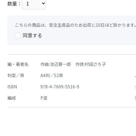
数量：
こちらの商品は、受注生産品のため出荷に10日ほど掛かります
同意する
編・著者名
作曲:池辺晋一郎 作詩:村田さち子
判型／頁
A4判／52頁
ISBN
978-4-7609-5516-9
編成
P混