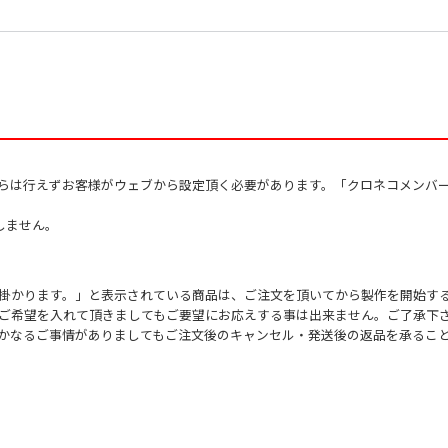
Ikebe，Shinichir
作曲者：
池辺 晋一郎
作詞者：
村田さち子
Ikebe，Shinichir
作詞者：
村田さち子
からは行えずお客様がウェブから設定頂く必要があります。「クロネコメンバ
しません。
掛かります。」と表示されている商品は、ご注文を頂いてから製作を開始す
ご希望を入れて頂きましてもご要望にお応えする事は出来ません。ご了承下
かなるご事情がありましてもご注文後のキャンセル・発送後の返品を承るこ