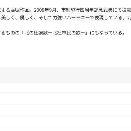
よる委嘱作品。2008年9月、市制施行四周年記念式典にて披
、美しく、優しく、そして力強いハーモニーで表現している。
するものの「北の杜讃歌ー北杜市民の歌ー」にもなっている。
作曲者：
池辺 晋一郎
Ikebe，Shinichir
作曲者：
池辺 晋一郎
作詞者：
村田さち子
Ikebe，Shinichir
作曲者：
池辺 晋一郎
作詞者：
村田さち子