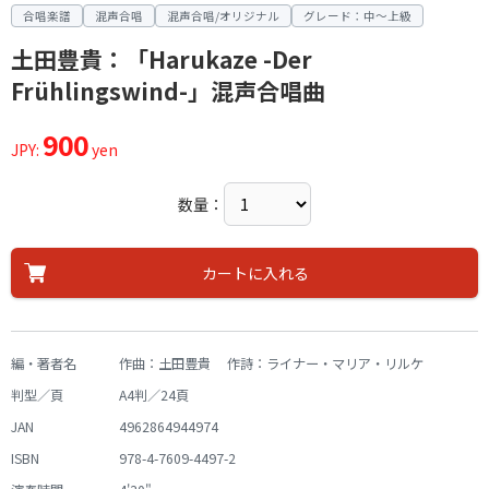
合唱楽譜
混声合唱
混声合唱/オリジナル
グレード：中～上級
土田豊貴：「Harukaze -Der
Frühlingswind-」混声合唱曲
900
JPY:
yen
数量：
カートに入れる
編・著者名
作曲：土田豊貴 作詩：ライナー・マリア・リルケ
判型／頁
A4判／24頁
JAN
4962864944974
ISBN
978-4-7609-4497-2