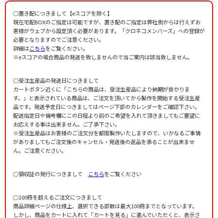
○置き配につきまして【eスコアを除く】
現在宅配BOXのご指定は可能ですが、置き配のご指定は弊社側からは行えずお
客様がウェブから設定頂く必要があります。「クロネコメンバーズ」への登録が
必要となりますのでご注意ください。
詳細は
こちら
をご覧ください。
※eスコアの場合商品の発送を致しませんので当ご案内は該当致しません。
○受注生産品の発送日につきまして
カートボタン近くに「こちらの商品は、受注生産品により納期が掛かりま
す。」と表示されている商品は、ご注文を頂いてから製作を開始する受注生産
品です。発送予定日につきましてはページ下部のカレンダーをご確認下さい。
配送指定日や備考欄にこの日程より前のご希望を入れて頂きましてもご要望に
お応えする事は出来ません。ご了承下さい。
※受注生産品はお客様のご注文分を都度製作いたしますので、いかなるご事情
がありましてもご注文後のキャンセル・発送後の返品を承ることが出来ませ
ん。ご注意ください。
○領収証の発行につきまして
こちら
をご覧ください
○100冊を超えるご注文につきまして
商品詳細ページの仕様上、選択できる部数は最大100冊までとなっています。
しかし、商品をカートに入れて「カートを見る」に進んでいただくと、表示さ