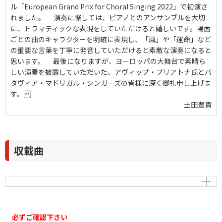
ル「European Grand Prix for Choral Singing 2022」で初演さ
れました。 演奏に際しては、ピアノとのアンサンブルを大切
に、ドラマティックな表現をしていただけると嬉しいです。場面
ごとの曲のキャラクターを明確に表現し、「風」や「運命」など
の重要な言葉を丁寧に発音していただけると素敵な演奏になると
思います。 最後になりますが、ヨーロッパの大舞台で素晴ら
しい演奏を披露していただいた、アヴィップ・プリアトナ氏とバ
タヴィア・マドリガル・シンガーズの皆様に深く御礼申し上げま
す。
土田豊貴
収載曲
Harukaze -Der Frühlingswind-
作曲者：
土田豊貴
TSUCHIDA、Toyotaka
必ずご確認下さい
作詞者：
R.M.リルケ（富士川英郎）