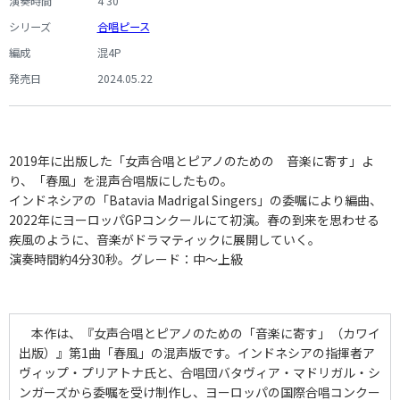
演奏時間
4'30"
シリーズ
合唱ピース
編成
混4P
発売日
2024.05.22
2019年に出版した「女声合唱とピアノのための 音楽に寄す」よ
り、「春風」を混声合唱版にしたもの。
インドネシアの「Batavia Madrigal Singers」の委嘱により編曲、
2022年にヨーロッパGPコンクールにて初演。春の到来を思わせる
疾風のように、音楽がドラマティックに展開していく。
演奏時間約4分30秒。グレード：中～上級
本作は、『女声合唱とピアノのための「音楽に寄す」（カワイ
出版）』第1曲「春風」の混声版です。インドネシアの指揮者ア
ヴィップ・プリアトナ氏と、合唱団バタヴィア・マドリガル・シ
ンガーズから委嘱を受け制作し、ヨーロッパの国際合唱コンクー