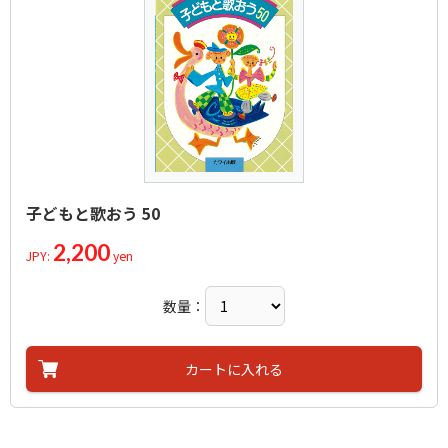
Nakada，Yoshinao
作詞者：
北原白秋
Kitahara，Hakushu
作詞者：
サトウハチロー
子どもと歌おう 50
2,200
JPY:
yen
数量：
カートに入れる