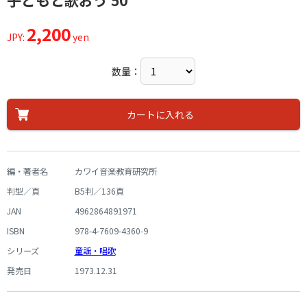
子どもと歌おう 50
2,200
JPY:
yen
数量：
カートに入れる
編・著者名
カワイ音楽教育研究所
判型／頁
B5判／136頁
JAN
4962864891971
ISBN
978-4-7609-4360-9
シリーズ
童謡・唱歌
発売日
1973.12.31