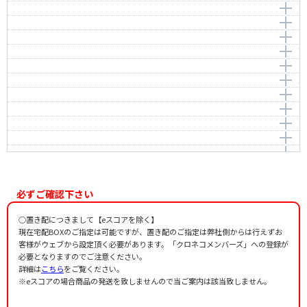
おはようクレヨン
作詞者：
作曲者：
名村宏
瀧 廉太郎
作曲者：
-
おやすみしずかに
Taki，Rentarou
Traditional
作曲者：
谷山浩子
オリバーのマーチ
Taniyama，Hiroko
作詞者：
作曲者：
東 クメ
-
編曲者：
竹内 淳
かえるの合唱
Traditional
編曲者：
作曲者：
藤本敦夫
Ｌ．バート
作詞者：
松田 稔
かぜさんだって
-
編曲者：
作曲者：
竹内 淳
-
作詞者：
谷山浩子
河は呼んでる
Traditional
編曲者：
作曲者：
山本直純
中田喜直
作詞者：
カワイ
きらきらぼし
Nakada，Yoshinao
編曲者：
作曲者：
佐藤敏直
ベアール，ギイ
作詞者：
峯陽
靴が鳴る
Beart，Guy
作詞者：
作曲者：
芝山かおる
-
作詞者：
岡本敏明
子鹿のバンビ
Traditional
編曲者：
作曲者：
竹内 淳
弘田 龍太郎
五匹のこぶたとチャールストン
Hirota，Ryutaro
編曲者：
作曲者：
竹内 淳
平岡照章
作詞者：
水野汀子
さくら さくら
Hiraoka，Teruaki
作詞者：
作曲者：
清水かつら
モーガン＆マルキン
作詞者：
カワイ
里の秋
-
作詞者：
作曲者：
坂口淳
-
さんぽ
Traditional
編曲者：
作曲者：
越部信義
海沼 実
幸せなら手をたたこう
Kainuma，Minoru
編曲者：
作曲者：
佐藤敏直
久石 譲
必ずご確認下さい
作詞者：
漣健児
証城寺の狸囃子
HISAISHI，Joe
作詞者：
作曲者：
斎藤信夫
-
シンデレラのスープ
Traditional
○置き配につきまして【eスコアを除く】
作詞者：
作曲者：
中川季枝子
中山晋平
だれかが 口笛ふいた
Nakayama，Shinpei
現在宅配BOXのご指定は可能ですが、置き配のご指定は弊社側からは行えずお
編曲者：
作曲者：
小森昭宏
中村勝彦
茶つみ
客様がウェブから設定頂く必要があります。「クロネコメンバーズ」への登録が
Nakamura，Katsuhiko
作詞者：
作曲者：
野口雨情
-
作詞者：
きむらりひと
必要となりますのでご注意ください。
ちょうちょう
Traditional
作詞者：
作曲者：
小黒恵子
文部省唱歌
詳細は
こちら
をご覧ください。
ツッピンとびうお
Monbusho-shouka
編曲者：
作曲者：
石丸寛
-
※eスコアの場合商品の発送を致しませんので当ご案内は該当致しません。
てるてる坊主
Traditional
作曲者：
櫻井 順
作詞者：
阪田寛夫
手をたたきましょう
SAKURAI, Jun
作詞者：
作曲者：
作詞者不詳
中山晋平