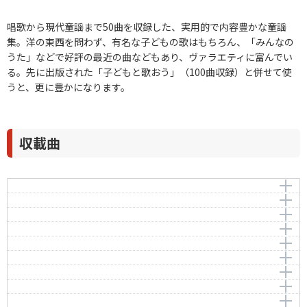
唱歌から現代童謡まで50曲を収録した、実用的で内容豊かな童謡
集。洋の東西を問わず、有名な子どもの歌はもちろん、「みんなの
うた」などで好評の最近の曲などもあり、ヴァラエティに富んでい
る。先に出版された「子どもと歌おう」（100曲収録）と併せて使
うと、更に豊かになります。
収載曲
赤い河の谷間
赤とんぼ
Red River Valley
あひるの行列
作曲者：
山田耕筰
作曲者：
-
一週間
Yamada，Kosaku
Traditional
作曲者：
中田喜直
うさぎとかめ
Nakada，Yoshinao
作詞者：
作曲者：
三木露風
-
編曲者：
小森昭宏
うたえてのひら
Traditional
作詞者：
作曲者：
小林純一
納所 弁次郎
作詞者：
小林幹治
おお ブレネリ
Nousho，Benjiro
編曲者：
作曲者：
佐藤敏直
越部信義
お正月
Sag Vreneli
Koshibe，Nobuyoshi
作詞者：
石原和三郎
作詞者：
音楽舞踊団カチューシャ