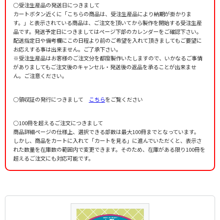
○受注生産品の発送日につきまして
どこかで春が
Nakayama，Shinpei
作詞者：
作曲者：
中村千榮子
中田喜直
カートボタン近くに「こちらの商品は、受注生産品により納期が掛かりま
トム・ピリビ
Nakada，Yoshinao
作詞者：
作曲者：
浅原鏡村
草川 信
す。」と表示されている商品は、ご注文を頂いてから製作を開始する受注生産
ドロップスのうた
Kusakawa，Shin
作詞者：
作曲者：
小林純一
ポップ，アンドレ
品です。発送予定日につきましてはページ下部のカレンダーをご確認下さい。
はしれ ちょうとっきゅう
Popp，Andre
配送指定日や備考欄にこの日程より前のご希望を入れて頂きましてもご要望に
作詞者：
作曲者：
百田宗治
大中 恩
バスごっこ
OHNAKA,Megumi
お応えする事は出来ません。ご了承下さい。
編曲者：
作曲者：
寺島尚彦
湯浅譲二
はと
※受注生産品はお客様のご注文分を都度製作いたしますので、いかなるご事情
A Pretend Bus Trip
Yuasa，Joji
作詞者：
まど・みちお
作詞者：
水野汀子
がありましてもご注文後のキャンセル・発送後の返品を承ることが出来ませ
バナナのおやこ
作詞者：
作曲者：
山中 恒
文部省唱歌
作曲者：
湯山 昭
ん。ご注意ください。
春が来た
Monbusho-shouka
Yuyama，Akira
作曲者：
福田 和禾子
春の小川
Fukuda，Wakako
作曲者：
岡野貞一（文部省唱歌）
作詞者：
香山美子
光の小人
○領収証の発行につきまして
こちら
をご覧ください
-
作詞者：
作曲者：
関和男
岡野貞一
ひらいた ひらいた
Okano，Teiichi
作詞者：
作曲者：
高野辰之
佐藤敏直
故郷
Sato，Toshinao
○100冊を超えるご注文につきまして
作詞者：
作曲者：
高野辰之
-
ペンギンちゃん
Traditional
商品詳細ページの仕様上、選択できる部数は最大100冊までとなっています。
作詞者：
作曲者：
伊沢明子
岡野貞一
ホルディリディア
しかし、商品をカートに入れて「カートを見る」に進んでいただくと、表示さ
Okano，Teiichi
編曲者：
作曲者：
佐藤敏直
中田喜直
れた数量を在庫数の範囲内で変更できます。そのため、在庫がある限り100冊を
ほんとに きれい
Holdiridia
Nakada，Yoshinao
作詞者：
高野辰之
超えるご注文にも対応可能です。
まつぼっくり
作詞者：
作曲者：
まど・みちお
木下牧子
作曲者：
-
紅葉
Kinoshita，Makiko
Traditional
作曲者：
小林 つや江
やぎさんゆうびん
Tints of Deepening Autumn（Momiji）
Kobayashi，Tsuyae
作詞者：
クリスティナ・ロセッティ吉田 映子
作詞者：
飯塚広
ゆりかごのうた
編曲者：
作詞者：
佐藤敏直
まど・みちお
作曲者：
岡野貞一
わらいかわせみに話すなよ
Okano，Teiichi
作曲者：
草川 信
作詞者：
広田孝夫
Kusakawa，Shin
作曲者：
中田喜直
作詞者：
高野辰之