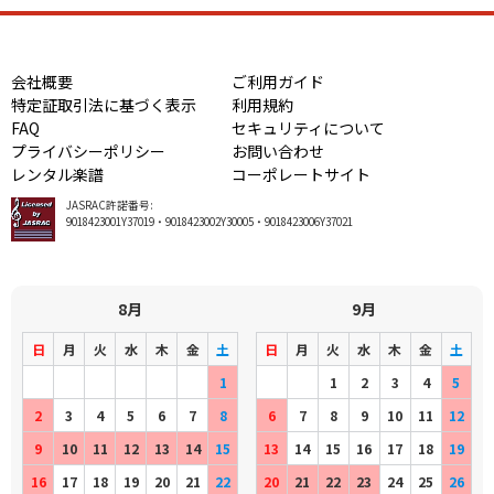
会社概要
ご利用ガイド
特定証取引法に基づく表示
利用規約
FAQ
セキュリティについて
プライバシーポリシー
お問い合わせ
レンタル楽譜
コーポレートサイト
JASRAC許諾番号:
9018423001Y37019・9018423002Y30005・9018423006Y37021
8月
9月
日
月
火
水
木
金
土
日
月
火
水
木
金
土
1
1
2
3
4
5
2
3
4
5
6
7
8
6
7
8
9
10
11
12
9
10
11
12
13
14
15
13
14
15
16
17
18
19
16
17
18
19
20
21
22
20
21
22
23
24
25
26