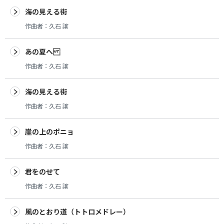
海の見える街
作曲者：
久石 譲
あの夏へ
作曲者：
久石 譲
海の見える街
作曲者：
久石 譲
崖の上のポニョ
作曲者：
久石 譲
君をのせて
作曲者：
久石 譲
風のとおり道（トトロメドレー）