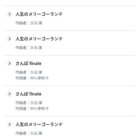
人生のメリーゴーランド
作曲者：
久石 譲
人生のメリーゴーランド
作曲者：
久石 譲
さんぽ finale
作曲者：
久石 譲
作詞者：
中川李枝子
さんぽ finale
作曲者：
久石 譲
作詞者：
中川李枝子
人生のメリーゴーランド
作曲者：
久石 譲