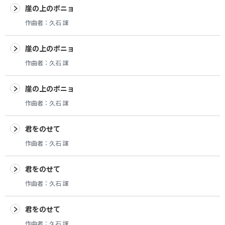
崖の上のポニョ
作曲者：
久石 譲
崖の上のポニョ
作曲者：
久石 譲
崖の上のポニョ
作曲者：
久石 譲
君をのせて
作曲者：
久石 譲
君をのせて
作曲者：
久石 譲
君をのせて
作曲者：
久石 譲