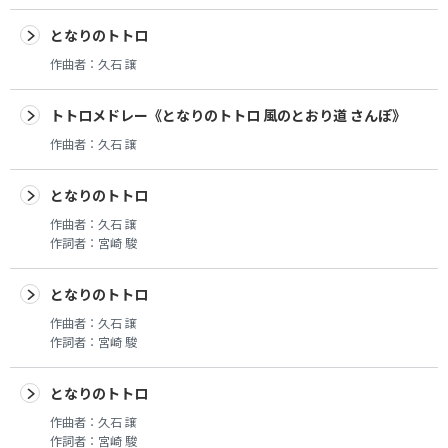
となりのトトロ
作曲者：
久石 譲
トトロメドレー《となりのトトロ 風のとおり道 さんぽ》
作曲者：
久石 譲
となりのトトロ
作曲者：
久石 譲
作詞者：
宮崎 駿
となりのトトロ
作曲者：
久石 譲
作詞者：
宮崎 駿
となりのトトロ
作曲者：
久石 譲
作詞者：
宮崎 駿