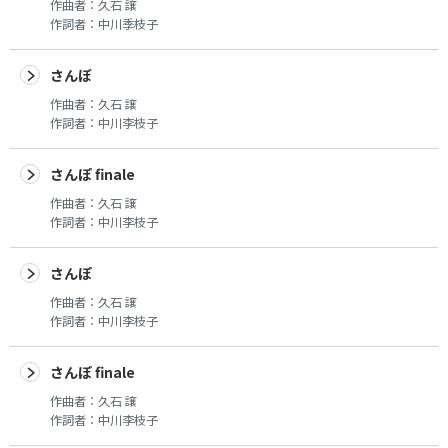
作曲者：
久石 譲
作詞者：
中川季枝子
さんぼ
作曲者：
久石 譲
作詞者：
中川李枝子
さんぽ finale
作曲者：
久石 譲
作詞者：
中川李枝子
さんぽ
作曲者：
久石 譲
作詞者：
中川李枝子
さんぽ finale
作曲者：
久石 譲
作詞者：
中川李枝子