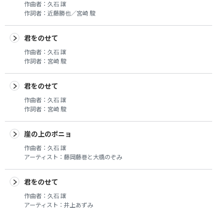
作曲者：
久石 譲
作詞者：
近藤勝也／宮崎 駿
君をのせて
作曲者：
久石 譲
作詞者：
宮崎 駿
君をのせて
作曲者：
久石 譲
作詞者：
宮崎 駿
崖の上のポニョ
作曲者：
久石 譲
アーティスト：
藤岡藤巻と大橋のぞみ
君をのせて
作曲者：
久石 譲
アーティスト：
井上あずみ