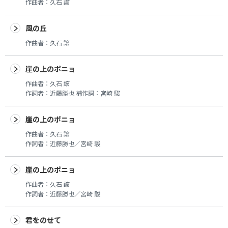
作曲者：
久石 譲
風の丘
作曲者：
久石 譲
崖の上のポニョ
作曲者：
久石 譲
作詞者：
近藤勝也 補作詞：宮崎 駿
崖の上のポニョ
作曲者：
久石 譲
作詞者：
近藤勝也／宮崎 駿
崖の上のポニョ
作曲者：
久石 譲
作詞者：
近藤勝也／宮崎 駿
君をのせて