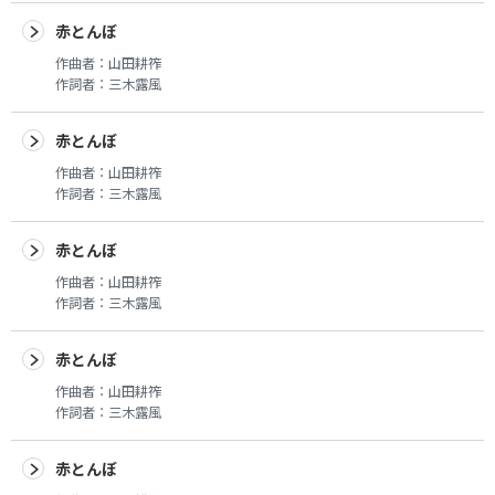
赤とんぼ
作曲者：
山田耕筰
作詞者：
三木露風
赤とんぼ
作曲者：
山田耕筰
作詞者：
三木露風
赤とんぼ
作曲者：
山田耕筰
作詞者：
三木露風
赤とんぼ
作曲者：
山田耕筰
作詞者：
三木露風
赤とんぼ