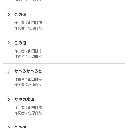
この道
作曲者：
山田耕筰
作詞者：
北原白秋
この道
作曲者：
山田耕筰
作詞者：
北原白秋
かへろかへろと
作曲者：
山田耕筰
作詞者：
北原白秋
かやの木山
作曲者：
山田耕筰
作詞者：
北原白秋
この道