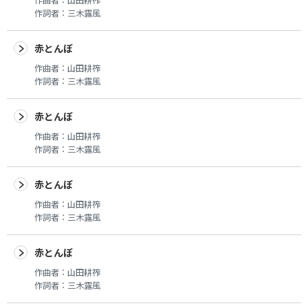
作曲者：
山田耕筰
作詞者：
三木露風
赤とんぼ
作曲者：
山田耕筰
作詞者：
三木露風
赤とんぼ
作曲者：
山田耕筰
作詞者：
三木露風
赤とんぼ
作曲者：
山田耕筰
作詞者：
三木露風
赤とんぼ
作曲者：
山田耕筰
作詞者：
三木露風