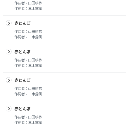
作曲者：
山田耕筰
作詞者：
三木露風
赤とんぼ
作曲者：
山田耕筰
作詞者：
三木露風
赤とんぼ
作曲者：
山田耕筰
作詞者：
三木露風
赤とんぼ
作曲者：
山田耕筰
作詞者：
三木露風
赤とんぼ
作曲者：
山田耕筰
作詞者：
三木露風