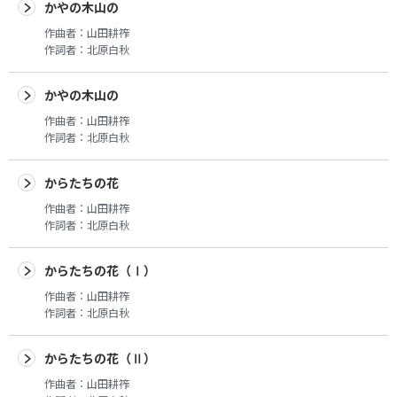
かやの木山の
作曲者：
山田耕筰
作詞者：
北原白秋
かやの木山の
作曲者：
山田耕筰
作詞者：
北原白秋
からたちの花
作曲者：
山田耕筰
作詞者：
北原白秋
からたちの花（Ⅰ）
作曲者：
山田耕筰
作詞者：
北原白秋
からたちの花（Ⅱ）
作曲者：
山田耕筰