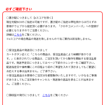
編曲者：
作曲者：
名田綾子
横井 弘
作詞者：
吉田美和
-
編曲者：
名田綾子
作詞者：
松任谷由実
必ずご確認下さい
編曲者：
名田綾子
作詞者：
山田太一
作詞者：
小川寛興
○置き配につきまして【eスコアを除く】
現在宅配BOXのご指定は可能ですが、置き配のご指定は弊社側からは行えずお
客様がウェブから設定頂く必要があります。「クロネコメンバーズ」への登録が
必要となりますのでご注意ください。
詳細は
こちら
をご覧ください。
※eスコアの場合商品の発送を致しませんので当ご案内は該当致しません。
○受注生産品の発送日につきまして
カートボタン近くに「こちらの商品は、受注生産品により納期が掛かりま
す。」と表示されている商品は、ご注文を頂いてから製作を開始する受注生産
品です。発送予定日につきましてはページ下部のカレンダーをご確認下さい。
配送指定日や備考欄にこの日程より前のご希望を入れて頂きましてもご要望に
お応えする事は出来ません。ご了承下さい。
※受注生産品はお客様のご注文分を都度製作いたしますので、いかなるご事情
がありましてもご注文後のキャンセル・発送後の返品を承ることが出来ませ
ん。ご注意ください。
○領収証の発行につきまして
こちら
をご覧ください