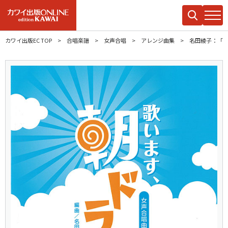
カワイ出版EC TOP
合唱楽譜
女声合唱
アレンジ曲集
名田綾子：「