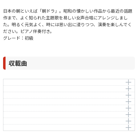
日本の朝といえば「朝ドラ」。昭和の懐かしい作品から最近の話題
作まで、よく知られた主題歌を易しい女声合唱にアレンジしまし
た。明るく元気よく、時には思い出に浸りつつ、演奏を楽しんでく
ださい。ピアノ伴奏付き。
グレード：初級
収載曲
さかさまの空
ありがとう
作曲者：
菅野 よう子
おひさま 大切なあなたへ
Kanno，Yoko
作曲者：
水野良樹
Best Friend
Mizuno，Yoshiki
編曲者：
作曲者：
名田綾子
渡辺俊幸
晴れたらいいね
-
編曲者：
作曲者：
名田綾子
玉城千春
作詞者：
麻生哲朗
春よ、来い
Tamashiro，Chiharu
編曲者：
作曲者：
名田綾子
吉田美和
作詞者：
水野良樹
耳をすましてごらん
Yoshida，Miwa
編曲者：
作曲者：
名田綾子
松任谷 由実
作詞者：
岡田惠和
おはなはん
Matsutoya，Yumi
編曲者：
作曲者：
名田綾子
湯浅譲二
作詞者：
玉城千春
Yuasa，Joji