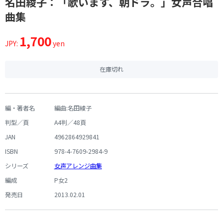
名田綾子：「歌います、朝ドラ。」女声合唱
曲集
1,700
JPY:
yen
在庫切れ
編・著者名
編曲:名田綾子
判型／頁
A4判／48頁
JAN
4962864929841
ISBN
978-4-7609-2984-9
シリーズ
女声アレンジ曲集
編成
P女2
発売日
2013.02.01