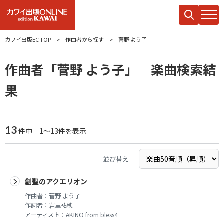
カワイ出版EC TOP
作曲者から探す
菅野 よう子
作曲者「菅野 よう子」 楽曲検索結
果
13
件中 1～13件を表示
並び替え
創聖のアクエリオン
作曲者：
菅野 よう子
作詞者：
岩里祐穂
アーティスト：
AKINO from bless4