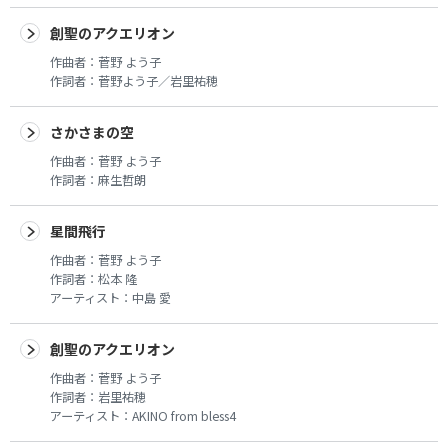
創聖のアクエリオン
作曲者：
菅野 よう子
作詞者：
菅野よう子／岩里祐穂
さかさまの空
作曲者：
菅野 よう子
作詞者：
麻生哲朗
星間飛行
作曲者：
菅野 よう子
作詞者：
松本 隆
アーティスト：
中島 愛
創聖のアクエリオン
作曲者：
菅野 よう子
作詞者：
岩里祐穂
アーティスト：
AKINO from bless4