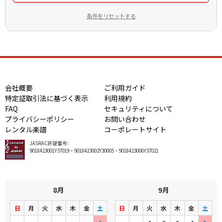
条件をリセットする
会社概要
ご利用ガイド
特定証取引法に基づく表示
利用規約
FAQ
セキュリティについて
プライバシーポリシー
お問い合わせ
レンタル楽譜
コーポレートサイト
JASRAC許諾番号:
9018423001Y37019・9018423002Y30005・9018423006Y37021
8月
9月
日
月
火
水
木
金
土
日
月
火
水
木
金
土