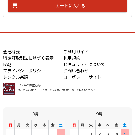
カートに入れる
会社概要
ご利用ガイド
特定証取引法に基づく表示
利用規約
FAQ
セキュリティについて
プライバシーポリシー
お問い合わせ
レンタル楽譜
コーポレートサイト
JASRAC許諾番号:
9018423001Y37019・9018423002Y30005・9018423006Y37021
8月
9月
日
月
火
水
木
金
土
日
月
火
水
木
金
土
1
1
2
3
4
5