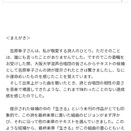
生きる
作詞者：
作曲者：
吉原幸子
市原俊明
作曲者：
市原俊明
-
-
作曲者：
市原俊明
-
作詞者：
吉原幸子
作詞者：
吉原幸子
作詞者：
吉原幸子
＜まえがき＞
吉原幸子さんは、私が敬愛する詩人のひとり。ただそのこと
は、誰にも言ったことがありませんでした。ですのでこの委嘱を
お受けした際、大阪大学混声合唱団の皆さんからテキストの候補
として吉原幸子さんの詩が提示されたときは驚きましたし、なに
か運命めいたものを感じたことを覚えています。
そして出来上がった曲を聴いたとき、詩と合唱団の相性の良さ
を音楽で橋渡しできたような、これまで味わったことのない達成
感を感じたのでした。
提示された候補の中の『生きる』という未刊の作品がとても印
象的で、この詩を最終楽章に置いた組曲のビジョンがまず浮か
び、それに沿って他の楽章のテキストを選んでいきました。この
ような経緯から、最終楽章『生きる』がこの組曲の重心ともいえ