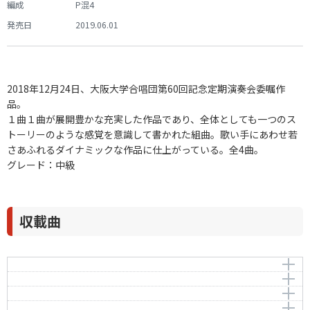
編成
P混4
発売日
2019.06.01
2018年12月24日、大阪大学合唱団第60回記念定期演奏会委嘱作
品。
１曲１曲が展開豊かな充実した作品であり、全体としても一つのス
トーリーのような感覚を意識して書かれた組曲。歌い手にあわせ若
さあふれるダイナミックな作品に仕上がっている。全4曲。
グレード：中級
収載曲
絵本
HELP!
作曲者：
市原俊明
祈り
HELP!
-