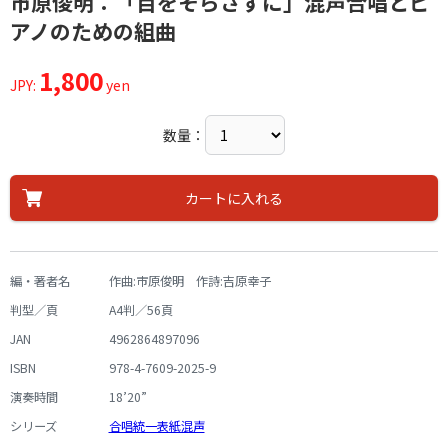
市原俊明：「目をそらさずに」混声合唱とピ
アノのための組曲
1,800
JPY:
yen
数量：
カートに入れる
編・著者名
作曲:市原俊明 作詩:吉原幸子
判型／頁
A4判／56頁
JAN
4962864897096
ISBN
978-4-7609-2025-9
演奏時間
18’20”
シリーズ
合唱統一表紙混声