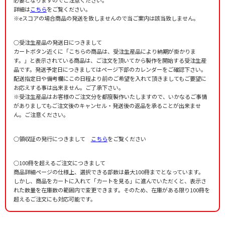
詳細は
こちら
をご覧ください。
※eスコアの場合商品の発送を致しませんので当ご案内は該当致しません。
○受注生産品の発送日につきまして
カートボタン近くに「こちらの商品は、受注生産品により納期が掛かりま
す。」と表示されている商品は、ご注文を頂いてから製作を開始する受注生産
品です。発送予定日につきましてはページ下部のカレンダーをご確認下さい。
配送指定日や備考欄にこの日程より前のご希望を入れて頂きましてもご要望に
お応えする事は出来ません。ご了承下さい。
※受注生産品はお客様のご注文分を都度製作いたしますので、いかなるご事情
がありましてもご注文後のキャンセル・発送後の返品を承ることが出来ませ
ん。ご注意ください。
○領収証の発行につきまして
こちら
をご覧ください
○100冊を超えるご注文につきまして
商品詳細ページの仕様上、選択できる部数は最大100冊までとなっています。
しかし、商品をカートに入れて「カートを見る」に進んでいただくと、表示さ
れた数量を在庫数の範囲内で変更できます。そのため、在庫がある限り100冊を
超えるご注文にも対応可能です。