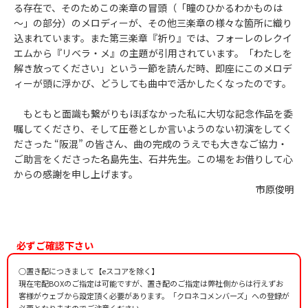
る存在で、そのためこの楽章の冒頭（「瞳のひかるわかものは
～」の部分）のメロディーが、その他三楽章の様々な箇所に織り
込まれています。また第三楽章『祈り』では、フォーレのレクイ
エムから『リベラ・メ』の主題が引用されています。「わたしを
解き放ってください」という一節を読んだ時、即座にこのメロデ
ィーが頭に浮かび、どうしても曲中で活かしたくなったのです。
もともと面識も繋がりもほぼなかった私に大切な記念作品を委
嘱してくださり、そして圧巻としか言いようのない初演をしてく
ださった “阪混” の皆さん、曲の完成のうえでも大きなご協力・
ご助言をくださった名島先生、石井先生。この場をお借りして心
からの感謝を申し上げます。
市原俊明
必ずご確認下さい
○置き配につきまして【eスコアを除く】
現在宅配BOXのご指定は可能ですが、置き配のご指定は弊社側からは行えずお
客様がウェブから設定頂く必要があります。「クロネコメンバーズ」への登録が
必要となりますのでご注意ください。