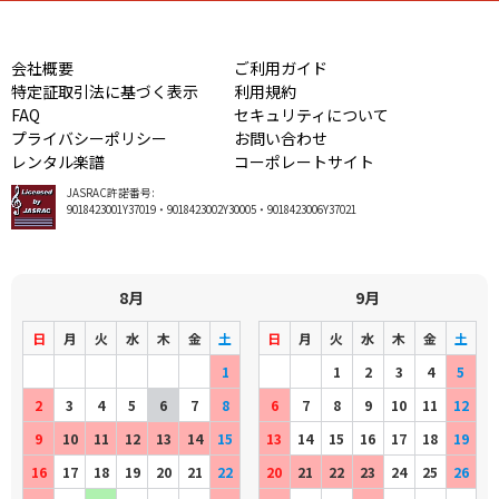
会社概要
ご利用ガイド
特定証取引法に基づく表示
利用規約
FAQ
セキュリティについて
プライバシーポリシー
お問い合わせ
レンタル楽譜
コーポレートサイト
JASRAC許諾番号:
9018423001Y37019・9018423002Y30005・9018423006Y37021
8月
9月
日
月
火
水
木
金
土
日
月
火
水
木
金
土
1
1
2
3
4
5
2
3
4
5
6
7
8
6
7
8
9
10
11
12
9
10
11
12
13
14
15
13
14
15
16
17
18
19
16
17
18
19
20
21
22
20
21
22
23
24
25
26