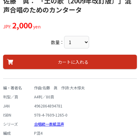
佐藤 眞： 「土の歌〔2009年改訂版〕」混
声合唱のためのカンタータ
2,000
JPY:
yen
数量：
カートに入れる
編・著者名
作曲:佐藤 眞 作詩:大木惇夫
判型／頁
A4判／80頁
JAN
4962864894781
ISBN
978-4-7609-1265-0
シリーズ
合唱統一表紙混声
編成
P混4