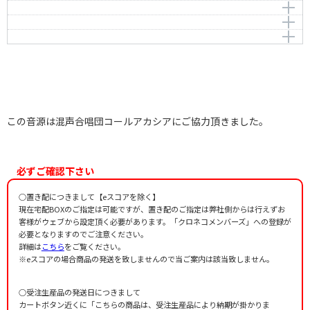
Sato，Shin
作詞者：
作曲者：
大木惇夫
佐藤 眞
天地の怒り
Sato，Shin
作詞者：
作曲者：
大木惇夫
佐藤 眞
地上の祈り
Sato，Shin
作詞者：
作曲者：
大木惇夫
佐藤 眞
大地讃頌
Sato，Shin
作詞者：
作曲者：
大木惇夫
佐藤 眞
Sato，Shin
作詞者：
作曲者：
大木惇夫
佐藤 眞
Sato，Shin
作詞者：
大木惇夫
作詞者：
大木惇夫
この音源は混声合唱団コールアカシアにご協力頂きました。
必ずご確認下さい
○置き配につきまして【eスコアを除く】
現在宅配BOXのご指定は可能ですが、置き配のご指定は弊社側からは行えずお
客様がウェブから設定頂く必要があります。「クロネコメンバーズ」への登録が
必要となりますのでご注意ください。
詳細は
こちら
をご覧ください。
※eスコアの場合商品の発送を致しませんので当ご案内は該当致しません。
○受注生産品の発送日につきまして
カートボタン近くに「こちらの商品は、受注生産品により納期が掛かりま