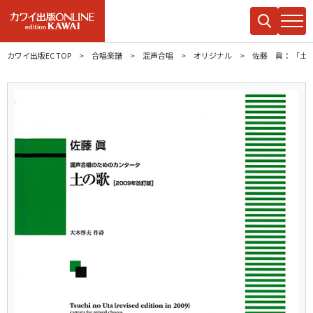
カワイ出版EC TOP
合唱楽譜
混声合唱
オリジナル
佐藤 眞： 「土