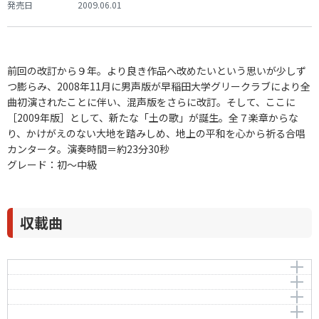
発売日
2009.06.01
前回の改訂から９年。より良き作品へ改めたいという思いが少しず
つ膨らみ、2008年11月に男声版が早稲田大学グリークラブにより全
曲初演されたことに伴い、混声版をさらに改訂。そして、ここに
［2009年版］として、新たな「土の歌」が誕生。全７楽章からな
り、かけがえのない大地を踏みしめ、地上の平和を心から祈る合唱
カンタータ。演奏時間＝約23分30秒
グレード：初～中級
収載曲
農夫と土
祖国の土
作曲者：
佐藤 眞
死の灰
Sato，Shin
作曲者：
佐藤 眞
もぐらもち