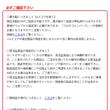
Nobunaga，Takatomi
作詞者：
寺山修司
必ずご確認下さい
作詞者：
室生犀星
○置き配につきまして【eスコアを除く】
現在宅配BOXのご指定は可能ですが、置き配のご指定は弊社側からは行えずお
客様がウェブから設定頂く必要があります。「クロネコメンバーズ」への登録が
必要となりますのでご注意ください。
詳細は
こちら
をご覧ください。
※eスコアの場合商品の発送を致しませんので当ご案内は該当致しません。
○受注生産品の発送日につきまして
カートボタン近くに「こちらの商品は、受注生産品により納期が掛かりま
す。」と表示されている商品は、ご注文を頂いてから製作を開始する受注生産
品です。発送予定日につきましてはページ下部のカレンダーをご確認下さい。
配送指定日や備考欄にこの日程より前のご希望を入れて頂きましてもご要望に
お応えする事は出来ません。ご了承下さい。
※受注生産品はお客様のご注文分を都度製作いたしますので、いかなるご事情
がありましてもご注文後のキャンセル・発送後の返品を承ることが出来ませ
ん。ご注意ください。
○領収証の発行につきまして
こちら
をご覧ください
○100冊を超えるご注文につきまして