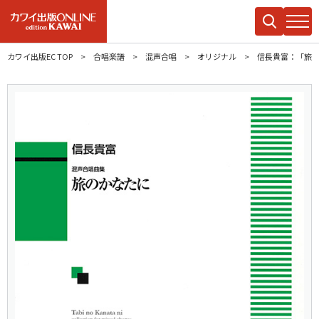
カワイ出版EC TOP
合唱楽譜
混声合唱
オリジナル
信長貴富：「旅