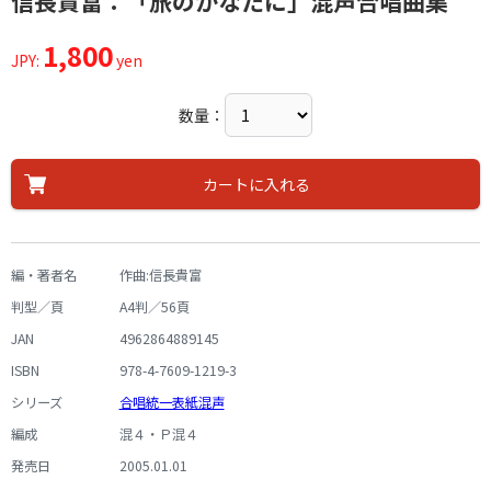
信長貴富：「旅のかなたに」混声合唱曲集
1,800
JPY:
yen
数量：
カートに入れる
編・著者名
作曲:信長貴富
判型／頁
A4判／56頁
JAN
4962864889145
ISBN
978-4-7609-1219-3
シリーズ
合唱統一表紙混声
編成
混４・Ｐ混４
発売日
2005.01.01