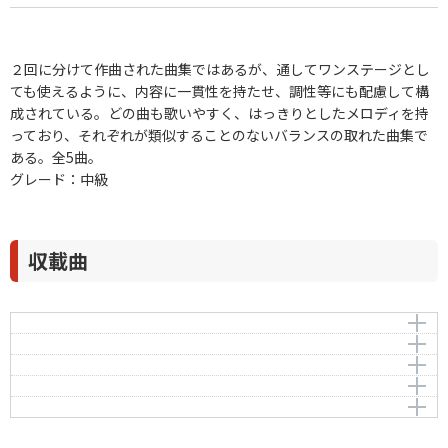
２回に分けて作曲された曲集ではあるが、通してワンステージとし
ても使えるように、内容に一貫性を持たせ、調性等にも配慮して構
成されている。どの曲も歌いやすく、はっきりとしたメロディを持
っており、それぞれが類似することのないバランスの取れた曲集で
ある。全5曲。
グレード：中級
収載曲
しあわせよカタツムリにのって
歌
作曲者：
信長貴富
それは
Nobunaga，Takatomi
作曲者：
信長貴富
足
Nobunaga，Takatomi
作詞者：
作曲者：
やなせ・たかし
信長貴富
旅のかなたに
Nobunaga，Takatomi
作詞者：
作曲者：
谷川 俊太郎
信長貴富
Tanikawa，Shuntaro
Nobunaga，Takatomi
作詞者：
作曲者：
長田 弘
信長貴富