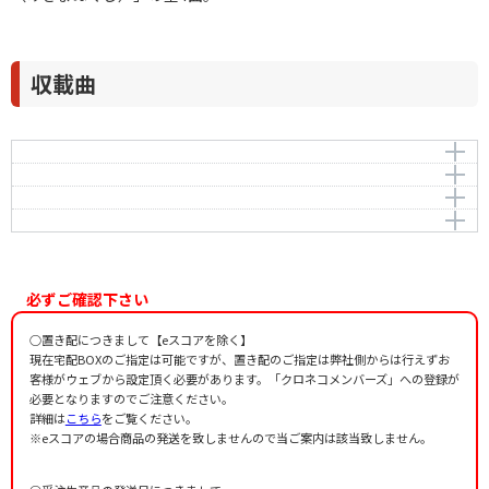
収載曲
さいさい節
塩道長浜節
作曲者：
松下 耕
沖永良部の子守歌
Matsushita，Kou
作曲者：
松下 耕
三京ぬ後
Matsushita，Kou
作曲者：
松下 耕
Matsushita，Kou
作曲者：
松下 耕
Matsushita，Kou
必ずご確認下さい
○置き配につきまして【eスコアを除く】
現在宅配BOXのご指定は可能ですが、置き配のご指定は弊社側からは行えずお
客様がウェブから設定頂く必要があります。「クロネコメンバーズ」への登録が
必要となりますのでご注意ください。
詳細は
こちら
をご覧ください。
※eスコアの場合商品の発送を致しませんので当ご案内は該当致しません。