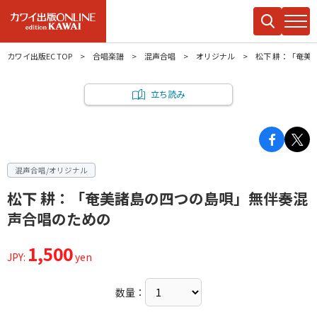
カワイ出版EC TOP
合唱楽譜
混声合唱
オリジナル
松下 耕：「奄美
立ち読み
混声合唱/オリジナル
松下 耕：「奄美諸島の四つの島唄」無伴奏混
声合唱のための
1,500
JPY:
yen
数量：