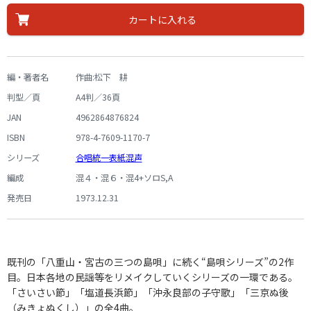
カートに入れる
編・著者名
作曲:松下 耕
判型／頁
A4判／36頁
JAN
4962864876824
ISBN
978-4-7609-1170-7
シリーズ
合唱統一表紙混声
編成
混４・混６・混4+ソロS,A
発売日
1973.12.31
既刊の「八重山・宮古の三つの島唄」に続く“島唄シリーズ”の2作
目。日本各地の民謡等をリメイクしていくシリーズの一環である。
「さいさい節」「塩道長浜節」「沖永良部の子守歌」「三京ぬ後
（みきょぬくし）」の全4曲。