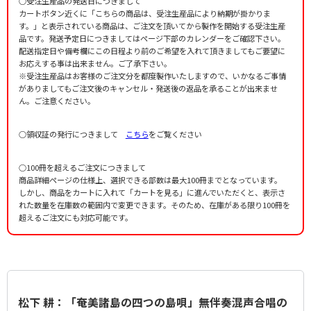
○受注生産品の発送日につきまして
カートボタン近くに「こちらの商品は、受注生産品により納期が掛かりま
す。」と表示されている商品は、ご注文を頂いてから製作を開始する受注生産
品です。発送予定日につきましてはページ下部のカレンダーをご確認下さい。
配送指定日や備考欄にこの日程より前のご希望を入れて頂きましてもご要望に
お応えする事は出来ません。ご了承下さい。
※受注生産品はお客様のご注文分を都度製作いたしますので、いかなるご事情
がありましてもご注文後のキャンセル・発送後の返品を承ることが出来ませ
ん。ご注意ください。
○領収証の発行につきまして
こちら
をご覧ください
○100冊を超えるご注文につきまして
商品詳細ページの仕様上、選択できる部数は最大100冊までとなっています。
しかし、商品をカートに入れて「カートを見る」に進んでいただくと、表示さ
れた数量を在庫数の範囲内で変更できます。そのため、在庫がある限り100冊を
超えるご注文にも対応可能です。
松下 耕：「奄美諸島の四つの島唄」無伴奏混声合唱の