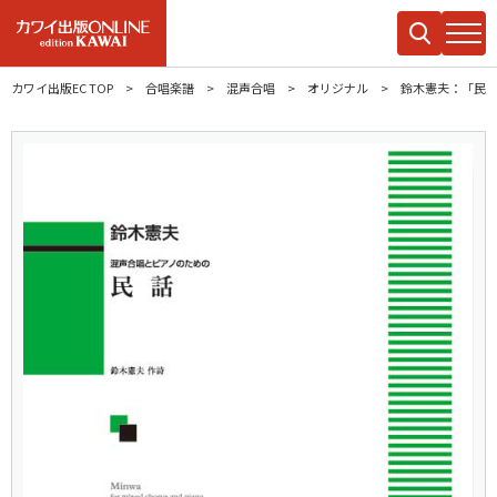
カワイ出版EC TOP
合唱楽譜
混声合唱
オリジナル
鈴木憲夫：「民