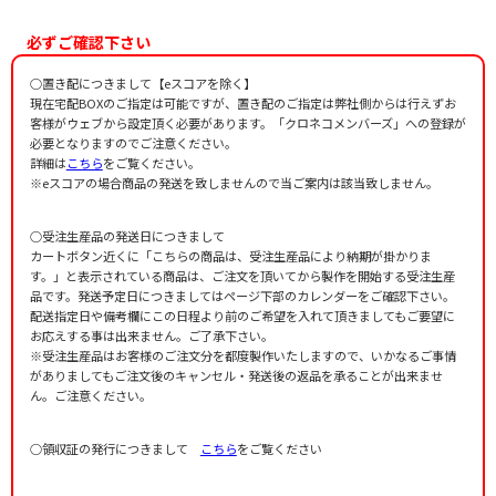
作詞者：
作曲者：
鈴木憲夫
鈴木憲夫
Suzuki，Norio
作詞者：
鈴木憲夫
必ずご確認下さい
作詞者：
鈴木憲夫
○置き配につきまして【eスコアを除く】
現在宅配BOXのご指定は可能ですが、置き配のご指定は弊社側からは行えずお
客様がウェブから設定頂く必要があります。「クロネコメンバーズ」への登録が
必要となりますのでご注意ください。
詳細は
こちら
をご覧ください。
※eスコアの場合商品の発送を致しませんので当ご案内は該当致しません。
○受注生産品の発送日につきまして
カートボタン近くに「こちらの商品は、受注生産品により納期が掛かりま
す。」と表示されている商品は、ご注文を頂いてから製作を開始する受注生産
品です。発送予定日につきましてはページ下部のカレンダーをご確認下さい。
配送指定日や備考欄にこの日程より前のご希望を入れて頂きましてもご要望に
お応えする事は出来ません。ご了承下さい。
※受注生産品はお客様のご注文分を都度製作いたしますので、いかなるご事情
がありましてもご注文後のキャンセル・発送後の返品を承ることが出来ませ
ん。ご注意ください。
○領収証の発行につきまして
こちら
をご覧ください