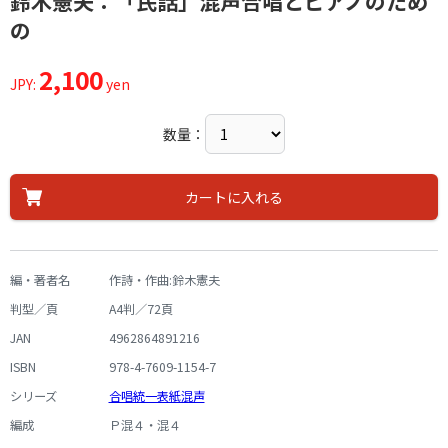
鈴木憲夫：「民話」混声合唱とピアノのため
の
2,100
JPY:
yen
数量：
カートに入れる
編・著者名
作詩・作曲:鈴木憲夫
判型／頁
A4判／72頁
JAN
4962864891216
ISBN
978-4-7609-1154-7
シリーズ
合唱統一表紙混声
編成
Ｐ混４・混４