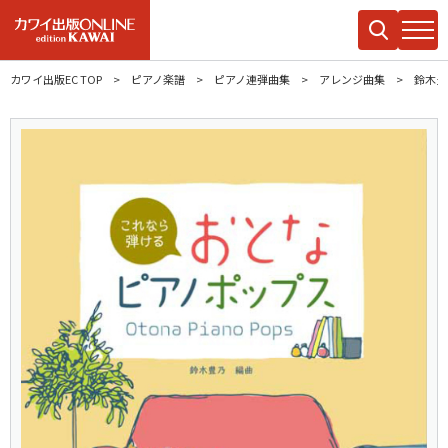
カワイ出版EC TOP
ピアノ楽譜
ピアノ連弾曲集
アレンジ曲集
鈴木豊