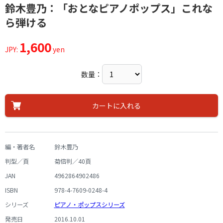
鈴木豊乃：「おとなピアノポップス」これな
ら弾ける
1,600
JPY:
yen
数量：
カートに入れる
編・著者名
鈴木豊乃
判型／頁
菊倍判／40頁
JAN
4962864902486
ISBN
978-4-7609-0248-4
シリーズ
ピアノ・ポップスシリーズ
発売日
2016.10.01