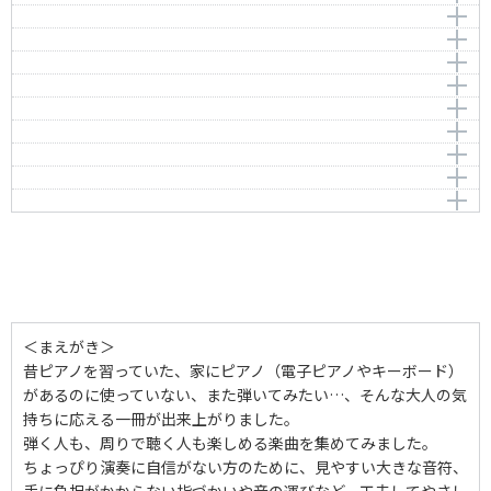
ハナミズキ
Moriyama，Naotaro
編曲者：
作曲者：
鈴木豊乃
伊勢正三
少年時代
Ise，Shozo
編曲者：
作曲者：
鈴木豊乃
マシコ タツロウ
雪の華
Mashiko，Tatsuro
編曲者：
作曲者：
鈴木豊乃
井上陽水／平井夏美
北の国からー遙かなる大地よりー
Inoue，Yosui/Hirai，Natsumi
編曲者：
作曲者：
鈴木豊乃
松本良喜
Butterfly
Matsumoto，Ryoki
編曲者：
作曲者：
鈴木豊乃
さだ まさし
亜麻色の髪の乙女
Sada，Masashi
編曲者：
作曲者：
鈴木豊乃
末光 篤
Jupiter
Suemitstu，Atsushi
編曲者：
作曲者：
鈴木豊乃
すぎやま こういち
花は咲く
Jupiter
Sugiyama，Kouichi
編曲者：
鈴木豊乃
アーティスト：
さだまさし
涙そうそう
編曲者：
作曲者：
鈴木豊乃
菅野 よう子
作曲者：
ホルスト，グスターヴ
ふるさと
Kanno，Yoko
Holst，Gustav
作曲者：
BEGIN
BEGIN
編曲者：
作曲者：
鈴木豊乃
Youth Case
編曲者：
鈴木豊乃
Youth Case
編曲者：
鈴木豊乃
作詞者：
岩井俊二
編曲者：
鈴木豊乃
＜まえがき＞
昔ピアノを習っていた、家にピアノ（電子ピアノやキーボード）
があるのに使っていない、また弾いてみたい…、そんな大人の気
持ちに応える一冊が出来上がりました。
弾く人も、周りで聴く人も楽しめる楽曲を集めてみました。
ちょっぴり演奏に自信がない方のために、見やすい大きな音符、