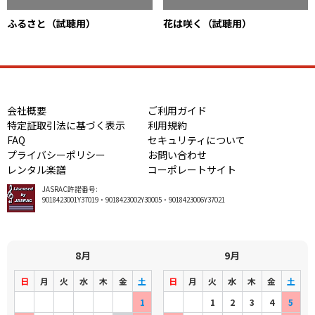
ふるさと（試聴用）
花は咲く（試聴用）
会社概要
ご利用ガイド
特定証取引法に基づく表示
利用規約
FAQ
セキュリティについて
プライバシーポリシー
お問い合わせ
レンタル楽譜
コーポレートサイト
JASRAC許諾番号:
9018423001Y37019・9018423002Y30005・9018423006Y37021
8月
9月
日
月
火
水
木
金
土
日
月
火
水
木
金
土
1
1
2
3
4
5