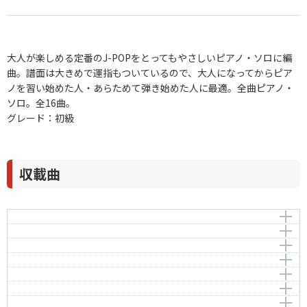
大人が楽しめる定番のJ-POPをとってもやさしいピアノ・ソロに編
曲。譜面は大きめで運指もついているので、大人になってからピア
ノを習い始めた人・あらためて弾き始めた人に最適。全曲ピアノ・
ソロ。全16曲。
グレード：初級
収載曲
世界に一つだけの花
夜空ノムコウ
作曲者：
槇原敬之
明日があるさ
Makihara，Noriyuki
作曲者：
川村結花
翼をください
Kawamura，Yuka
編曲者：
作曲者：
鈴木豊乃
中村八大
さくら（独唱）
Nakamura，Hachidai
編曲者：
作曲者：
鈴木豊乃
村井邦彦
なごり雪
Murai，Kunihiko
編曲者：
作曲者：
鈴木豊乃
森山 直太朗