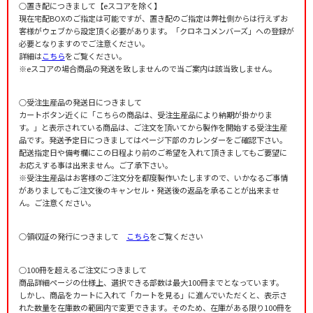
○置き配につきまして【eスコアを除く】
現在宅配BOXのご指定は可能ですが、置き配のご指定は弊社側からは行えずお
客様がウェブから設定頂く必要があります。「クロネコメンバーズ」への登録が
必要となりますのでご注意ください。
詳細は
こちら
をご覧ください。
※eスコアの場合商品の発送を致しませんので当ご案内は該当致しません。
○受注生産品の発送日につきまして
カートボタン近くに「こちらの商品は、受注生産品により納期が掛かりま
す。」と表示されている商品は、ご注文を頂いてから製作を開始する受注生産
品です。発送予定日につきましてはページ下部のカレンダーをご確認下さい。
配送指定日や備考欄にこの日程より前のご希望を入れて頂きましてもご要望に
お応えする事は出来ません。ご了承下さい。
※受注生産品はお客様のご注文分を都度製作いたしますので、いかなるご事情
がありましてもご注文後のキャンセル・発送後の返品を承ることが出来ませ
ん。ご注意ください。
○領収証の発行につきまして
こちら
をご覧ください
○100冊を超えるご注文につきまして
商品詳細ページの仕様上、選択できる部数は最大100冊までとなっています。
しかし、商品をカートに入れて「カートを見る」に進んでいただくと、表示さ
れた数量を在庫数の範囲内で変更できます。そのため、在庫がある限り100冊を