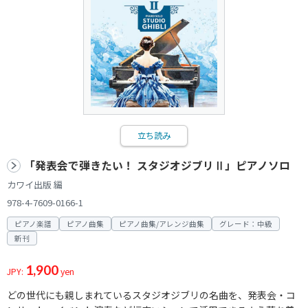
立ち読み
「発表会で弾きたい！ スタジオジブリⅡ」ピアノソロ
カワイ出版 編
978-4-7609-0166-1
ピアノ楽譜
ピアノ曲集
ピアノ曲集/アレンジ曲集
グレード：中級
新刊
1,900
JPY:
yen
どの世代にも親しまれているスタジオジブリの名曲を、発表会・コ