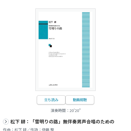
立ち読み
動画視聴
演奏時間：20’20”
松下 耕：「雪明りの路」無伴奏男声合唱のための
作曲：松下 耕／作詩：伊藤 整