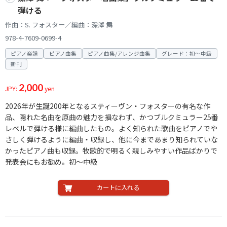
弾ける
作曲：S. フォスター／編曲：深澤 舞
978-4-7609-0699-4
ピアノ楽譜
ピアノ曲集
ピアノ曲集/アレンジ曲集
グレード：初～中級
新刊
2,000
JPY:
yen
2026年が生誕200年となるスティーヴン・フォスターの有名な作
品、隠れた名曲を原曲の魅力を損なわず、かつブルクミュラー25番
レベルで弾ける様に編曲したもの。よく知られた歌曲をピアノでや
さしく弾けるように編曲・収録し、他に今まであまり知られていな
かったピアノ曲も収録。牧歌的で明るく親しみやすい作品ばかりで
発表会にもお勧め。初～中級
カートに入れる