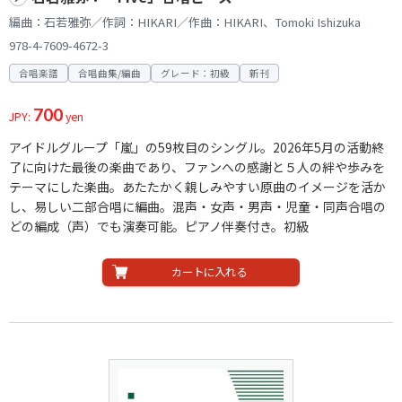
編曲：石若雅弥／作詞：HIKARI／作曲：HIKARI、Tomoki Ishizuka
978-4-7609-4672-3
合唱楽譜
合唱曲集/編曲
グレード：初級
新刊
700
JPY:
yen
アイドルグループ「嵐」の59枚目のシングル。2026年5月の活動終
了に向けた最後の楽曲であり、ファンへの感謝と５人の絆や歩みを
テーマにした楽曲。あたたかく親しみやすい原曲のイメージを活か
し、易しい二部合唱に編曲。混声・女声・男声・児童・同声合唱の
どの編成（声）でも演奏可能。ピアノ伴奏付き。初級
カートに入れる