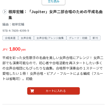
立ち読み
根岸宏輔：「Jupiter」女声二部合唱のための平成名曲
集
編曲：根岸宏輔
978-4-7609-4399-9
合唱楽譜
女声合唱
女声合唱/アレンジ曲集
グレード：初級
新刊
1,800
JPY:
yen
平成を彩った女性歌手の名曲を美しい女声合唱にアレンジ！ 女声二
部でも演奏可能なので、初心者や合唱活動を再スタートしたい多く
の女声合唱団にもぴったりな曲集。合唱祭や演奏会の１ステージで
愛唱したい１冊！ 女声合唱・ピアノ・フルートによる編成（フルー
トは省略可）。初級
カートに入れる