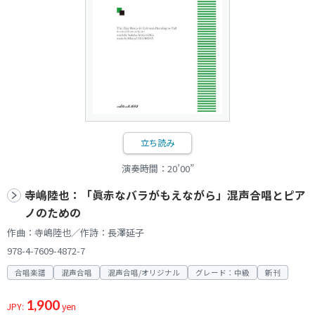
立ち読み
演奏時間：20’00”
寺嶋陸也：「眞赤なバラがもえながら」混声合唱とピア
ノのための
作曲：寺嶋陸也／作詩：長澤延子
978-4-7609-4872-7
合唱楽譜
混声合唱
混声合唱/オリジナル
グレード：中級
新刊
1,900
JPY:
yen