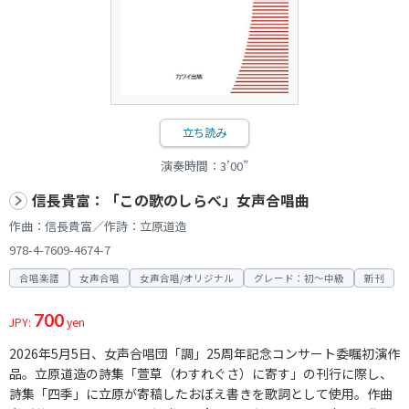
立ち読み
演奏時間：3’00”
信長貴富：「この歌のしらべ」女声合唱曲
作曲：信長貴富／作詩：立原道造
978-4-7609-4674-7
合唱楽譜
女声合唱
女声合唱/オリジナル
グレード：初～中級
新刊
700
JPY:
yen
2026年5月5日、女声合唱団「調」25周年記念コンサート委嘱初演作
品。立原道造の詩集「萱草（わすれぐさ）に寄す」の刊行に際し、
詩集「四季」に立原が寄稿したおぼえ書きを歌詞として使用。作曲