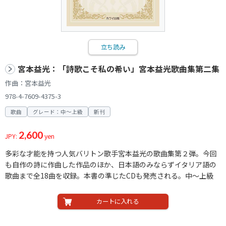
立ち読み
宮本益光：「詩歌こそ私の希い」宮本益光歌曲集第二集
作曲：宮本益光
978-4-7609-4375-3
歌曲
グレード：中～上級
新刊
2,600
JPY:
yen
多彩な才能を持つ人気バリトン歌手宮本益光の歌曲集第２弾。今回
も自作の詩に作曲した作品のほか、日本語のみならずイタリア語の
歌曲まで全18曲を収録。本書の準じたCDも発売される。中〜上級
カートに入れる