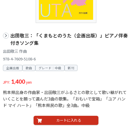
出田敬三：「くまもとのうた（企画出版）」ピアノ伴奏
付きソング集
出田敬三 作曲
978-4-7609-5108-6
企画出版
歌曲
グレード：中級
新刊
1,400
JPY:
yen
熊本県出身の作曲家・出田敬三がふるさとの歌として歌い継がれて
いくことを願って選んだ3曲の歌集。「おもいで宝箱」「ユア ハン
ド マイ ハート」「熊本県民の歌」全3曲。中級
カートに入れる