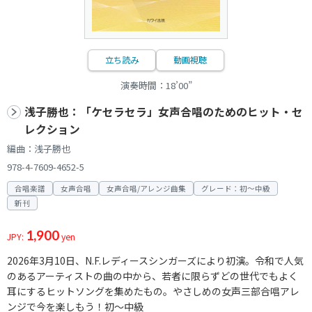
立ち読み
動画視聴
演奏時間：18’00”
浅子勝也：「ケセラセラ」女声合唱のためのヒット・セ
レクション
編曲：浅子勝也
978-4-7609-4652-5
合唱楽譜
女声合唱
女声合唱/アレンジ曲集
グレード：初～中級
新刊
1,900
JPY:
yen
2026年3月10日、N.F.レディースシンガーズにより初演。令和で人気
のあるアーティストの曲の中から、若者に限らずどの世代でもよく
耳にするヒットソングを集めたもの。やさしめの女声三部合唱アレ
ンジで今を楽しもう！初～中級