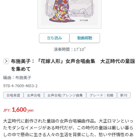
立ち読み
動画視聴
演奏時間：17’10”
布施美子：「花嫁人形」女声合唱曲集 大正時代の童謡
を集めて
編曲：布施美子
978-4-7609-4653-2
合唱楽譜
女声合唱
女声合唱/アレンジ曲集
グレード：初級
新刊
1,600
JPY:
yen
大正時代に創作された童謡の女声合唱編曲作品。大正ロマンといっ
たモダンなイメージがある時代だが、この時代の童謡は厳しい暮ら
しの中で懸命に生きる人々の生活を背景にした、愁いや抒情性のあ