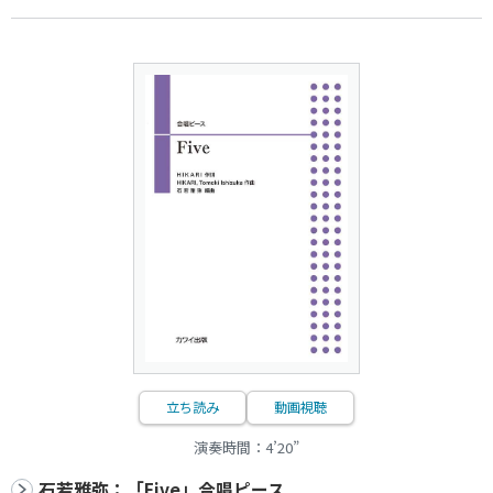
立ち読み
動画視聴
演奏時間：4’20”
石若雅弥：「Five」合唱ピース