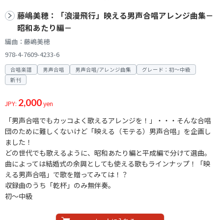
藤嶋美穂：「浪漫飛行」映える男声合唱アレンジ曲集－
昭和あたり編－
編曲：藤嶋美穂
978-4-7609-4233-6
合唱楽譜
男声合唱
男声合唱/アレンジ曲集
グレード：初～中級
新刊
2,000
JPY:
yen
「男声合唱でもカッコよく歌えるアレンジを！」・・・そんな合唱
団のために難しくないけど「映える（モテる）男声合唱」を企画し
ました！
どの世代でも歌えるように、昭和あたり編と平成編で分けて選曲。
曲によっては結婚式の余興としても使える歌もラインナップ！「映
える男声合唱」で歌を贈ってみては！？
収録曲のうち「乾杯」のみ無伴奏。
初～中級