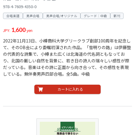
978-4-7609-4350-0
合唱楽譜
男声合唱
男声合唱/オリジナル
グレード：中級
新刊
1,600
JPY:
yen
2022年11月13日、小樽商科大学グリークラブ創部100周年を記念し
て、そのOB会により委嘱初演された作品。「雪明りの路」は伊藤整
の代表的な詩集で、小樽また広くは北海道の代名詞ともなってお
り、北国の厳しい自然を背景に、若き日の詩人の瑞々しい感性が際
だっている。音楽はその詩に正面から向き合って、その感性を表現
している。無伴奏男声四部合唱。全5曲。中級
カートに入れる