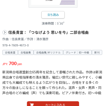
立ち読み
演奏時間：5’30”
信長貴富：「つなげよう 思いを今」二部合唱曲
作曲：信長貴富／作詩：清水雅彦
978-4-7609-4673-0
合唱楽譜
合唱曲集
合唱曲集/オリジナル
グレード：初～中級
新刊
700
JPY:
yen
新潟県合唱連盟創立65周年を記念して委嘱された作品。作詩は新潟
県出身で合唱指揮者の清水雅彦。幅広い世代に親しみやすく、小編
成でも大編成でも映えるよう広がりを目指し、合唱をする多くの
方々の励ましになることを願って作られた。混声・女声・男声・同
声合唱のどの編成（声）でも演奏可能。ピアノ伴奏付き。初～中級
カートに入れる