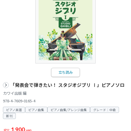
立ち読み
「発表会で弾きたい！ スタジオジブリ Ⅰ」ピアノソロ
カワイ出版 編
978-4-7609-0165-4
ピアノ楽譜
ピアノ曲集
ピアノ曲集/アレンジ曲集
グレード：中級
新刊
1,900
JPY:
yen