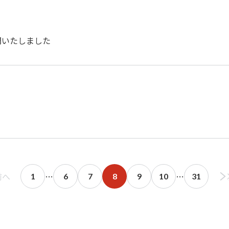
開いたしました
前へ
…
…
1
6
7
8
9
10
31