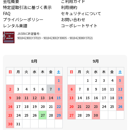
会社概要
ご利用ガイド
特定証取引法に基づく表示
利用規約
FAQ
セキュリティについて
プライバシーポリシー
お問い合わせ
レンタル楽譜
コーポレートサイト
JASRAC許諾番号:
9018423001Y37019・9018423002Y30005・9018423006Y37021
8月
9月
日
月
火
水
木
金
土
日
月
火
水
木
金
土
1
1
2
3
4
5
2
3
4
5
6
7
8
6
7
8
9
10
11
12
9
10
11
12
13
14
15
13
14
15
16
17
18
19
16
17
18
19
20
21
22
20
21
22
23
24
25
26
23
24
25
26
27
28
29
27
28
29
30
30
31