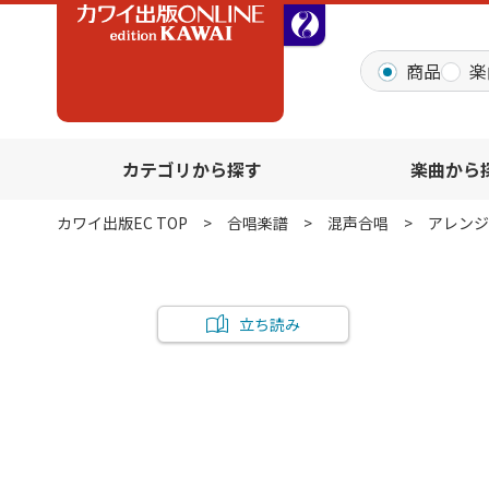
全音オンラインショッ
商品
楽
カテゴリから探す
楽曲から
カワイ出版EC TOP
合唱楽譜
混声合唱
アレンジ
立ち読み