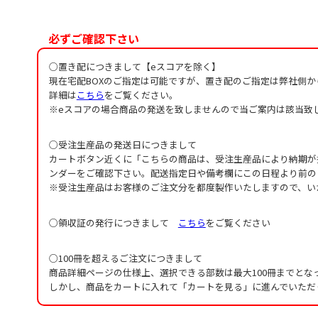
必ずご確認下さい
○置き配につきまして【eスコアを除く】
現在宅配BOXのご指定は可能ですが、置き配のご指定は弊社側
詳細は
こちら
をご覧ください。
※eスコアの場合商品の発送を致しませんので当ご案内は該当致
○受注生産品の発送日につきまして
カートボタン近くに「こちらの商品は、受注生産品により納期が
ンダーをご確認下さい。配送指定日や備考欄にこの日程より前の
※受注生産品はお客様のご注文分を都度製作いたしますので、い
○領収証の発行につきまして
こちら
をご覧ください
○100冊を超えるご注文につきまして
商品詳細ページの仕様上、選択できる部数は最大100冊までとな
しかし、商品をカートに入れて「カートを見る」に進んでいただ