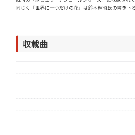
同じく「世界に一つだけの花」は鈴木輝昭氏の書き下
収載曲
夜空ノムコウ
たいせつ
朝日を見に行こうよ
らいおんハート
世界に一つだけの花