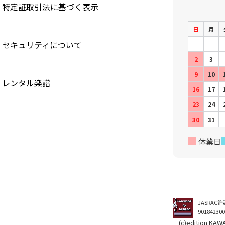
特定証取引法に基づく表示
日
月
セキュリティについて
2
3
9
10
レンタル楽譜
16
17
23
24
30
31
休業日
JASRAC
90184230
(c)edition KAWAI