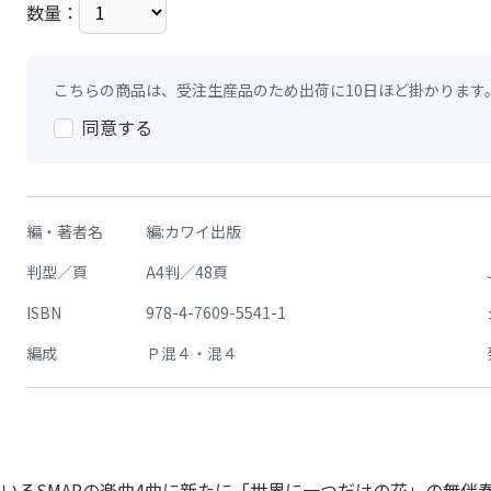
数量：
こちらの商品は、受注生産品のため出荷に10日ほど掛かります
同意する
編・著者名
編:カワイ出版
判型／頁
A4判／48頁
ISBN
978-4-7609-5541-1
編成
Ｐ混４・混４
いるSMAPの楽曲4曲に新たに「世界に一つだけの花」の無伴