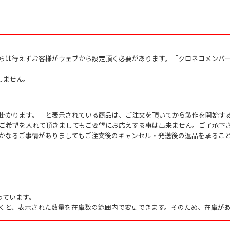
作詞者：
槇原敬之
からは行えずお客様がウェブから設定頂く必要があります。「クロネコメンバ
しません。
掛かります。」と表示されている商品は、ご注文を頂いてから製作を開始す
ご希望を入れて頂きましてもご要望にお応えする事は出来ません。ご了承下
かなるご事情がありましてもご注文後のキャンセル・発送後の返品を承るこ
っています。
くと、表示された数量を在庫数の範囲内で変更できます。そのため、在庫があ