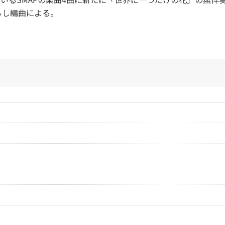
ろし編曲による。
作曲者：
川村結花
Kawamura，Yuka
作曲者：
小森田 実
作詞者：
スガシカオ
Komorita，Minor
作曲者：
安田信二
作詞者：
戸沢暢美
Yasuda，Shinji
作曲者：
コモリタミノル
作詞者：
安田信二
Komorita，Minor
作曲者：
槇原敬之
作詞者：
野島伸司
Makihara，Noriyu