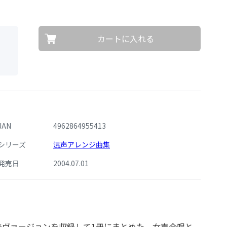
カートに入れる
。
JAN
4962864955413
シリーズ
混声アレンジ曲集
発売日
2004.07.01
奏ヴァージョンを収録して1冊にまとめた。女声合唱と