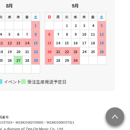
8月
9月
火
水
木
金
土
日
月
火
水
木
金
土
1
1
2
3
4
5
4
5
6
7
8
6
7
8
9
10
11
12
11
12
13
14
15
13
14
15
16
17
18
19
18
19
20
21
22
20
21
22
23
24
25
26
25
26
27
28
29
27
28
29
30
イベント
受注生産発送予定日
許諾番号:
01Y37019・9018423002Y30005・9018423006Y37021
, a division of Zen-On Music Co., Ltd.