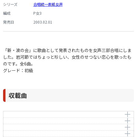
シリーズ
合唱統一表紙女声
編成
P女3
発売日
2003.02.01
「新・波の会」に歌曲として発表されたものを女声三部合唱にしま
した。岩河節ではちょっと珍しい、女性のせつない恋心を歌ったも
のです。全6曲。
グレード：初級
収載曲
プロローグ
風鈴
作曲者：
岩河三郎
好き
Iwakawa，Saburo
作曲者：
岩河三郎
Date
Iwakawa，Saburo