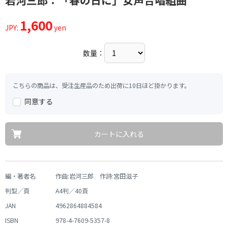
岩河三郎：「春の日に」女声合唱組曲
1,600
JPY:
yen
数量：
こちらの商品は、受注生産品のため出荷に10日ほど掛かります。
同意する
カートに入れる
編・著者名
作曲:岩河三郎 作詩:宮田滋子
判型／頁
A4判／40頁
JAN
4962864884584
ISBN
978-4-7609-5357-8