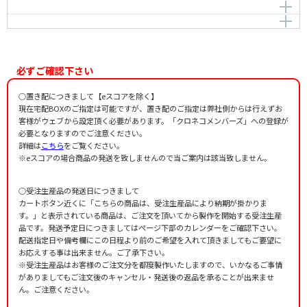
作詞者：
作曲者：
宮田滋子
岩河三郎
罌粟（けし）の花がほしい
Iwakawa，Saburo
作詞者：
作曲者：
宮田滋子
岩河三郎
エピローグ
Iwakawa，Saburo
作詞者：
作曲者：
宮田滋子
岩河三郎
Iwakawa，Saburo
作詞者：
作曲者：
宮田滋子
岩河三郎
Iwakawa，Saburo
作詞者：
宮田滋子
必ずご確認下さい
作詞者：
宮田滋子
○置き配につきまして【eスコアを除く】
現在宅配BOXのご指定は可能ですが、置き配のご指定は弊社側からは行えずお
客様がウェブから設定頂く必要があります。「クロネコメンバーズ」への登録が
必要となりますのでご注意ください。
詳細は
こちら
をご覧ください。
※eスコアの場合商品の発送を致しませんので当ご案内は該当致しません。
○受注生産品の発送日につきまして
カートボタン近くに「こちらの商品は、受注生産品により納期が掛かりま
す。」と表示されている商品は、ご注文を頂いてから製作を開始する受注生産
品です。発送予定日につきましてはページ下部のカレンダーをご確認下さい。
配送指定日や備考欄にこの日程より前のご希望を入れて頂きましてもご要望に
お応えする事は出来ません。ご了承下さい。
※受注生産品はお客様のご注文分を都度製作いたしますので、いかなるご事情
がありましてもご注文後のキャンセル・発送後の返品を承ることが出来ませ
ん。ご注意ください。