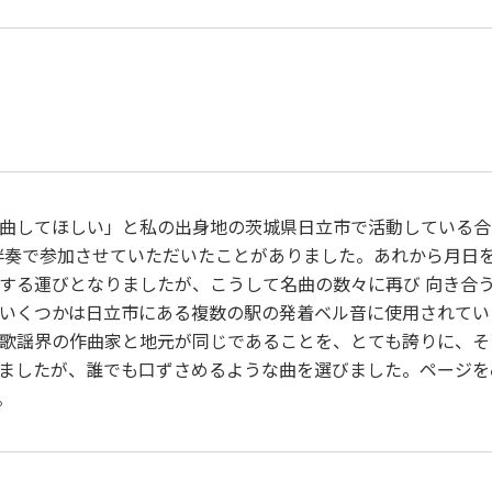
作曲者：
吉田 正
作詞者：
佐伯孝夫
Yoshida，Tadashi
作詞者：
佐伯孝夫
曲してほしい」と私の出身地の茨城県日立市で活動している合
アノ伴奏で参加させていただいたことがありました。あれから月日
する運びとなりましたが、こうして名曲の数々に再び 向き合
いくつかは日立市にある複数の駅の発着ベル音に使用されてい
歌謡界の作曲家と地元が同じであることを、とても誇りに、そ
したが、誰でも口ずさめるような曲を選びました。ページを
。