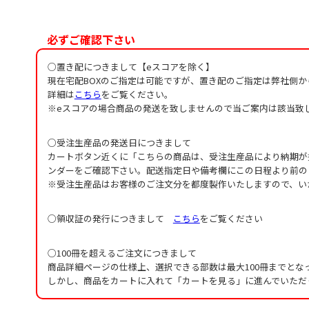
必ずご確認下さい
○置き配につきまして【eスコアを除く】
現在宅配BOXのご指定は可能ですが、置き配のご指定は弊社側
詳細は
こちら
をご覧ください。
※eスコアの場合商品の発送を致しませんので当ご案内は該当致
○受注生産品の発送日につきまして
カートボタン近くに「こちらの商品は、受注生産品により納期が
ンダーをご確認下さい。配送指定日や備考欄にこの日程より前の
※受注生産品はお客様のご注文分を都度製作いたしますので、い
○領収証の発行につきまして
こちら
をご覧ください
○100冊を超えるご注文につきまして
商品詳細ページの仕様上、選択できる部数は最大100冊までとな
しかし、商品をカートに入れて「カートを見る」に進んでいただ