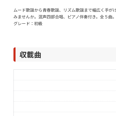
ムード歌謡から青春歌謡、リズム歌謡まで幅広く手が
みませんか。混声四部合唱、ピアノ伴奏付き。全５曲
グレード：初級
収載曲
有楽町で逢いましょう
東京ナイト・クラブ
潮来笠
恋のメキシカン・ロック