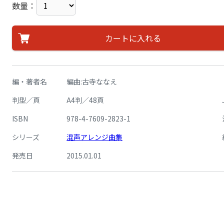
数量：
カートに入れる
編・著者名
編曲:古寺ななえ
判型／頁
A4判／48頁
ISBN
978-4-7609-2823-1
シリーズ
混声アレンジ曲集
発売日
2015.01.01