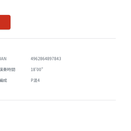
JAN
4962864897843
演奏時間
18'00"
編成
P混4