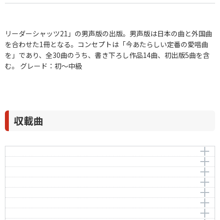
リーダーシャッツ21」の男声版の出版。男声版は日本の曲と外国曲
を合わせた1冊となる。コンセプトは「今あたらしい定番の愛唱曲
を」であり、全30曲のうち、書き下ろし作品14曲、初出版5曲を含
む。 グレード：初～中級
収載曲
さくら
Sumer is icumen in
作曲者：
-
Now is the month of Maying
Traditional
作曲者：
作曲者不詳
カリンカ
Anon.
編曲者：
作曲者：
信長貴富
モーリー，トーマス
ともしび
Morley，Thomas
作曲者：
-
作詞者：
日本古謡
Amazing Grace
Traditional
作曲者：
-
Home Sweet Home
Amazing Grace
Traditional