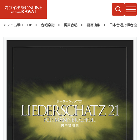
カワイ出版EC TOP
合唱楽譜
男声合唱
編纂曲集
日本合唱指揮者協会