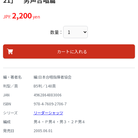
21」 男声合唱篇
2,200
JPY:
yen
数量：
カートに入れる
編・著者名
編:日本合唱指揮者協会
判型／頁
B5判／148頁
JAN
4962864883006
ISBN
978-4-7609-2706-7
シリーズ
リーダーシャッツ
編成
男４・Ｐ男４・男３・２Ｐ男４
発売日
2005.06.01