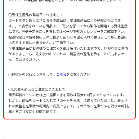
昴
Nobunaga，Takatomi
作詞者：
作曲者：
谷川 俊太郎
井上陽水／平井夏美
Abschied
Tanikawa，Shuntaro
Inoue，Yosui/Hirai，Natsumi
作詞者：
作曲者：
木島 始
谷村新司
○受注生産品の発送日につきまして
Tanimura，Shinji
編曲者：
作曲者：
清水 昭
-
カートボタン近くに「こちらの商品は、受注生産品により納期が掛かりま
Traditional
編曲者：
清水 昭
す。」と表示されている商品は、ご注文を頂いてから製作を開始する受注生産
作詞者：
井上陽水
編曲者：
増田順平
品です。発送予定日につきましてはページ下部のカレンダーをご確認下さい。
作詞者：
谷村新司
配送指定日や備考欄にこの日程より前のご希望を入れて頂きましてもご要望に
作詞者：
夏目利江
お応えする事は出来ません。ご了承下さい。
※受注生産品はお客様のご注文分を都度製作いたしますので、いかなるご事情
がありましてもご注文後のキャンセル・発送後の返品を承ることが出来ませ
ん。ご注意ください。
○領収証の発行につきまして
こちら
をご覧ください
○100冊を超えるご注文につきまして
商品詳細ページの仕様上、選択できる部数は最大100冊までとなっています。
しかし、商品をカートに入れて「カートを見る」に進んでいただくと、表示さ
れた数量を在庫数の範囲内で変更できます。そのため、在庫がある限り100冊を
超えるご注文にも対応可能です。