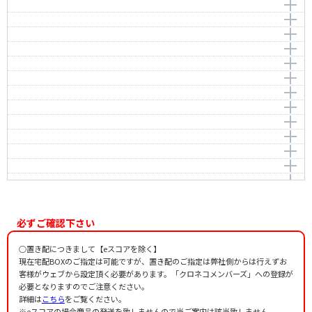
編曲者：
橋本 剛
Psalm 23
Home sweet home
編曲者：
橋本 剛
作曲者：
-
作詞者：
楽団カチューシャ
Beati Mortui
Psalm 23
Traditional
作曲者：
ビショップ，ヘンリー・ローリー
作詞者：
楽団カチューシャ
Grandfather`s Clock
Bishop，Henry Rowley
作曲者：
メンデルスゾーン，フェリックス
編曲者：
作曲者：
金井美雪
シューベルト，フランツ
Battle Hymn of the Republic
Grandfather`s Clock
Mendelssohn，Felix
Schubert，Franz
編曲者：
増田順平
作詞者：
海野洋司
Wien， du Stadt meiner Traume
作詞者：
作曲者：
旧約聖書
W. ステッフェ
作詞者：
作曲者：
ドイツ語の聖書
ワーク，ヘンリー・クレイ
作詞者：
里美 義
鯉のぼり
-
Work，Henry Clay
作曲者：
R.ズィーチィンスキー
椰子の実
-
編曲者：
作曲者：
大竹くみ
文部省唱歌
編曲者：
大竹くみ
ふるさと
Coconut (Yashi no Mi)
Monbusho-shouka
編曲者：
大竹くみ
作詞者：
J.W. ハウ
作詞者：
保富康午
雪の降る街を
編曲者：
作曲者：
平吉毅州
磯部 俶
作曲者：
大中寅二
作詞者：
R.ズィーチィンスキーあらかわひろし
ちいさい秋みつけた
Isobe，Toshi
Onaka，Toraji
作曲者：
中田喜直
作詞者：
文部省唱歌
眠りの誘ひ
Nakada，Yoshinao
作詞者：
作曲者：
室生犀星
中田喜直
編曲者：
大中 恩
海はなかった
Nakada，Yoshinao
編曲者：
作曲者：
西脇久夫
多田武彦
作詞者：
島崎藤村
鳥が
-
編曲者：
作曲者：
菊川廸夫（みちお）
廣瀬量平
作詞者：
内村直也
Salve Regina
HIROSE，Ryohei
作詞者：
作曲者：
立原道造
林 光
作詞者：
サトウ・ハチロー
一人は賑やか
Hayashi，Hikaru
作詞者：
作曲者：
岩間芳樹
コチャール, ミクローシュ
必ずご確認下さい
大地讃頌
Kocsár, Miklós
作詞者：
作曲者：
川崎 洋
三善 晃
聞こえる
MIYOSHI，Akira
○置き配につきまして【eスコアを除く】
作詞者：
作曲者：
典礼文
佐藤 眞
夢みたものは
Sato，Shin
現在宅配BOXのご指定は可能ですが、置き配のご指定は弊社側からは行えずお
作詞者：
作曲者：
茨木のり子
新実徳英
そのひとがうたうとき
客様がウェブから設定頂く必要があります。「クロネコメンバーズ」への登録が
Niimi，Tokuhide
作詞者：
作曲者：
大木惇夫
木下牧子
必要となりますのでご注意ください。
さらに高いみち
Kinoshita，Makiko
作詞者：
作曲者：
岩間芳樹
松下 耕
詳細は
こちら
をご覧ください。
少年時代
Matsushita，Kou
作詞者：
作曲者：
立原道造
信長貴富
※eスコアの場合商品の発送を致しませんので当ご案内は該当致しません。