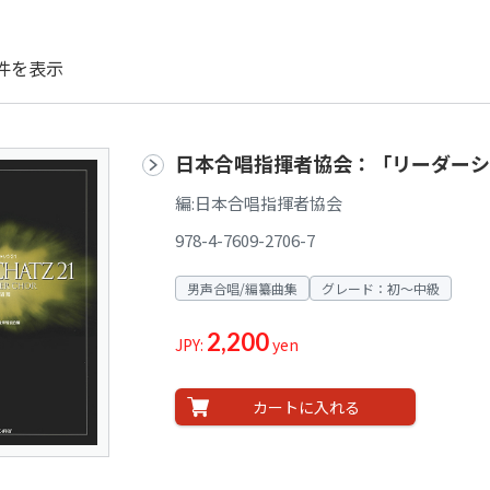
件を表示
日本合唱指揮者協会：「リーダーシ
編:日本合唱指揮者協会
978-4-7609-2706-7
男声合唱/編纂曲集
グレード：初～中級
2,200
JPY:
yen
カートに入れる