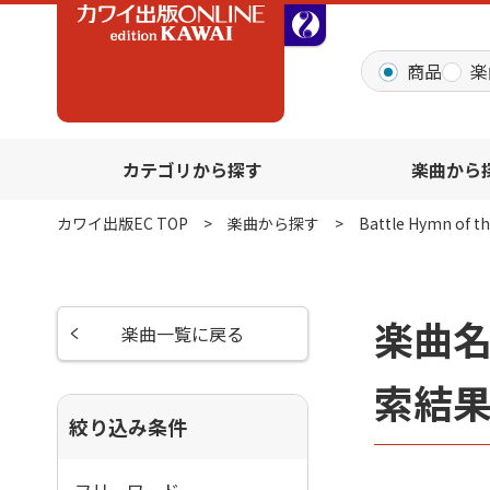
全音オンラインショッ
商品
楽
カテゴリから探す
楽曲から
カワイ出版EC TOP
楽曲から探す
Battle Hymn of th
楽曲名「
楽曲一覧に戻る
索結
絞り込み条件