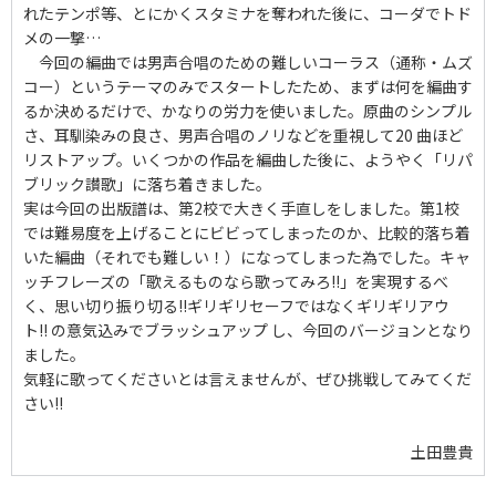
れたテンポ等、とにかくスタミナを奪われた後に、コーダでトド
メの一撃…
今回の編曲では男声合唱のための難しいコーラス（通称・ムズ
コー）というテーマのみでスタートしたため、まずは何を編曲す
るか決めるだけで、かなりの労力を使いました。原曲のシンプル
さ、耳馴染みの良さ、男声合唱のノリなどを重視して20 曲ほど
リストアップ。いくつかの作品を編曲した後に、ようやく「リパ
ブリック讃歌」に落ち着きました。
実は今回の出版譜は、第2校で大きく手直しをしました。第1校
では難易度を上げることにビビってしまったのか、比較的落ち着
いた編曲（それでも難しい！）になってしまった為でした。キャ
ッチフレーズの「歌えるものなら歌ってみろ!!」を実現するべ
く、思い切り振り切る!!ギリギリセーフではなくギリギリアウ
ト!! の意気込みでブラッシュアップ し、今回のバージョンとなり
ました。
気軽に歌ってくださいとは言えませんが、ぜひ挑戦してみてくだ
さい!!
土田豊貴