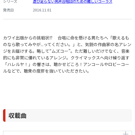
シリーズ
遊び足らない男声合唱団のための難しいコーラス
発売日
2016.11.01
カワイ出版からの挑戦状!? 合唱に命を懸ける男たちへ「歌えるも
のなら歌ってみやが...ってください。」と、気鋭の作曲家の名アレン
ジをお届けする。略して“ムズコー”。ただ難しいだけでなく、音楽
的にも非常に優れているアレンジ。クライマックスへ向け繰り返す
「ハレルヤ！」の響きは、聴かせどころ！アンコールやロビーコー
ルなどで、聴衆の度肝を抜いていただきたい。
収載曲