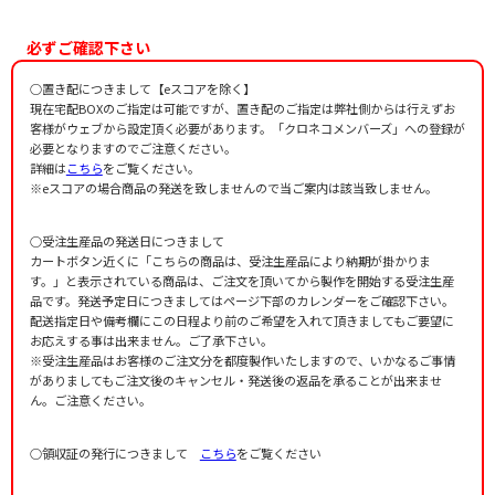
必ずご確認下さい
○置き配につきまして【eスコアを除く】
現在宅配BOXのご指定は可能ですが、置き配のご指定は弊社側からは行えずお
客様がウェブから設定頂く必要があります。「クロネコメンバーズ」への登録が
必要となりますのでご注意ください。
詳細は
こちら
をご覧ください。
※eスコアの場合商品の発送を致しませんので当ご案内は該当致しません。
○受注生産品の発送日につきまして
カートボタン近くに「こちらの商品は、受注生産品により納期が掛かりま
す。」と表示されている商品は、ご注文を頂いてから製作を開始する受注生産
品です。発送予定日につきましてはページ下部のカレンダーをご確認下さい。
配送指定日や備考欄にこの日程より前のご希望を入れて頂きましてもご要望に
お応えする事は出来ません。ご了承下さい。
※受注生産品はお客様のご注文分を都度製作いたしますので、いかなるご事情
がありましてもご注文後のキャンセル・発送後の返品を承ることが出来ませ
ん。ご注意ください。
○領収証の発行につきまして
こちら
をご覧ください