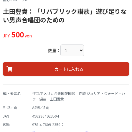
土田豊貴：「リパブリック讃歌」遊び足りな
い男声合唱団のための
500
JPY:
yen
数量：
カートに入れる
編・著者名
作曲:アメリカ合衆国愛国歌 作詩:ジュリア・ウォード・ハ
ウ 編曲：土田豊貴
判型／頁
A4判／8頁
JAN
4962864923504
ISBN
978-4-7609-2350-2