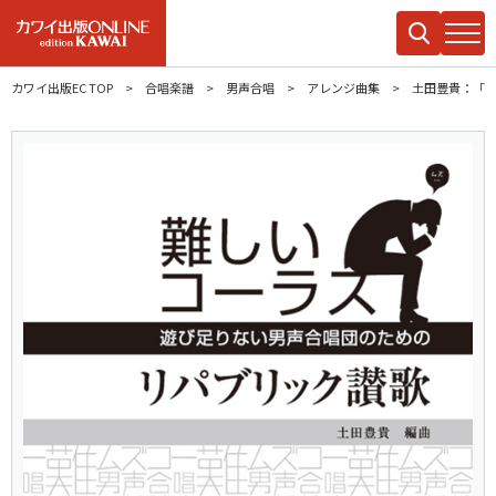
カワイ出版EC TOP
合唱楽譜
男声合唱
アレンジ曲集
土田豊貴：「