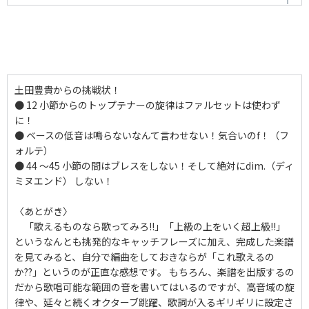
リパブリック讃歌
作曲者：
-
Traditional
編曲者：
土田豊貴
作詞者：
ジュリア・ウォード・ハウ
土田豊貴からの挑戦状！
● 12 小節からのトップテナーの旋律はファルセットは使わず
に！
● ベースの低音は鳴らないなんて言わせない！気合いのf！（フ
ォルテ）
● 44 ～45 小節の間はブレスをしない！そして絶対にdim.（ディ
ミヌエンド） しない！
〈あとがき〉
「歌えるものなら歌ってみろ!!」「上級の上をいく超上級!!」
というなんとも挑発的なキャッチフレーズに加え、完成した楽譜
を見てみると、自分で編曲をしておきならが「これ歌えるの
か??」というのが正直な感想です。 もちろん、楽譜を出版するの
だから歌唱可能な範囲の音を書いてはいるのですが、高音域の旋
律や、延々と続くオクターブ跳躍、歌詞が入るギリギリに設定さ