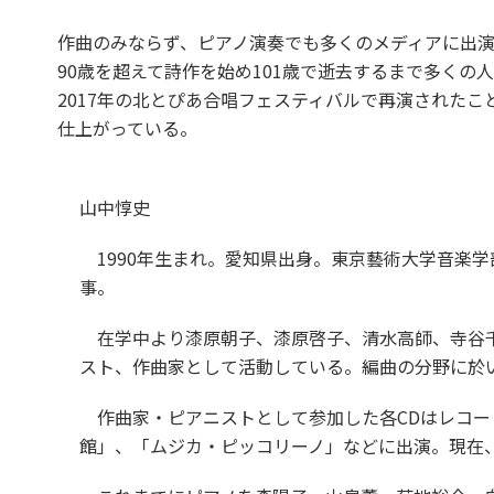
作曲のみならず、ピアノ演奏でも多くのメディアに出
90歳を超えて詩作を始め101歳で逝去するまで多く
2017年の北とぴあ合唱フェスティバルで再演された
仕上がっている。
山中惇史
1990年生まれ。愛知県出身。東京藝術大学音楽
事。
在学中より漆原朝子、漆原啓子、清水高師、寺谷千
スト、作曲家として活動している。編曲の分野に於
作曲家・ピアニストとして参加した各CDはレコード
館」、「ムジカ・ピッコリーノ」などに出演。現在