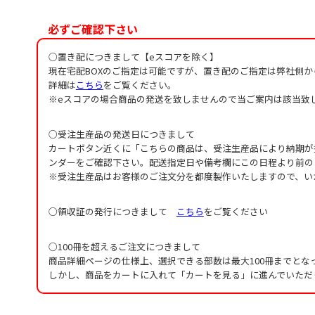
必ずご確認下さい
○置き配につきまして【eスコアを除く】
現在宅配BOXのご指定は可能ですが、置き配のご指定は弊社側
詳細は
こちら
をご覧ください。
※eスコアの場合商品の発送を致しませんので当ご案内は該当致
○受注生産品の発送日につきまして
カートボタン近くに「こちらの商品は、受注生産品により納期が
ンダーをご確認下さい。配送指定日や備考欄にこの日程より前の
※受注生産品はお客様のご注文分を都度製作いたしますので、い
○領収証の発行につきまして
こちら
をご覧ください
○100冊を超えるご注文につきまして
商品詳細ページの仕様上、選択できる部数は最大100冊までとな
しかし、商品をカートに入れて「カートを見る」に進んでいただ