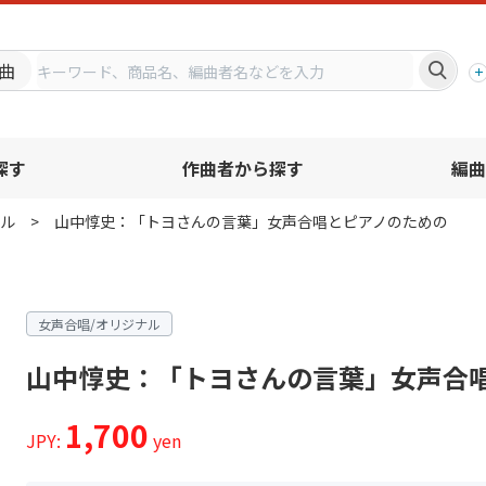
プ
曲
探す
作曲者から探す
編曲
ル
山中惇史：「トヨさんの言葉」女声合唱とピアノのための
女声合唱/オリジナル
山中惇史：「トヨさんの言葉」女声合
1,700
JPY:
yen