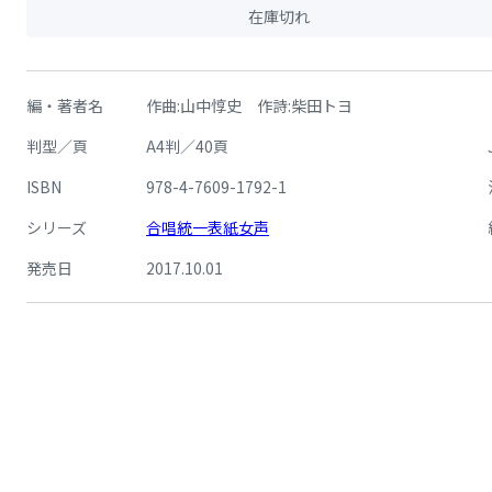
在庫切れ
編・著者名
作曲:山中惇史 作詩:柴田トヨ
判型／頁
A4判／40頁
ISBN
978-4-7609-1792-1
シリーズ
合唱統一表紙女声
発売日
2017.10.01