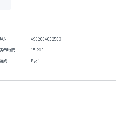
JAN
4962864852583
演奏時間
15'20"
編成
P女3