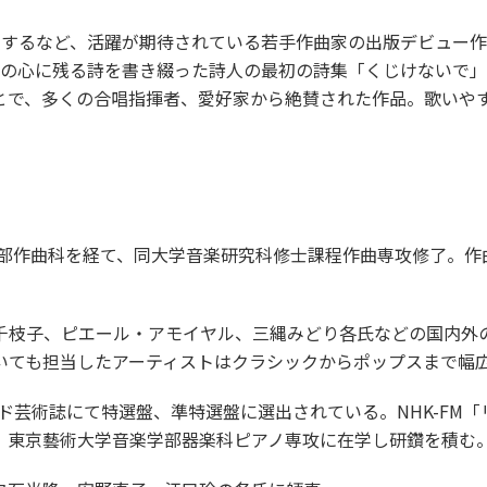
演するなど、活躍が期待されている若手作曲家の出版デビュー
の人の心に残る詩を書き綴った詩人の最初の詩集「くじけないで
ことで、多くの合唱指揮者、愛好家から絶賛された作品。歌いや
学部作曲科を経て、同大学音楽研究科修士課程作曲専攻修了。作
枝子、ピエール・アモイヤル、三縄みどり各氏などの国内外
いても担当したアーティストはクラシックからポップスまで幅
芸術誌にて特選盤、準特選盤に選出されている。NHK-FM「
、東京藝術大学音楽学部器楽科ピアノ専攻に在学し研鑽を積む