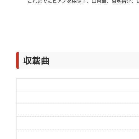
これまでにピアノを森陽子、山泉薫、菊地裕介、
収載曲
道 ーあなたにー
朝顔
くじけないで
貯金