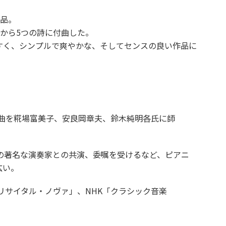
作品。
」から5つの詩に付曲した。
すく、シンプルで爽やかな、そしてセンスの良い作品に
曲を糀場富美子、安良岡章夫、鈴木純明各氏に師
の著名な演奏家との共演、委嘱を受けるなど、ピアニ
広い。
リサイタル・ノヴァ」、NHK「クラシック音楽
。