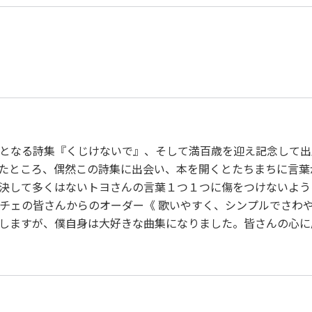
作曲者：
山中惇史
作詞者：
柴田トヨ
-
作詞者：
柴田トヨ
となる詩集『くじけないで』、そして満百歳を迎え記念して出
たところ、偶然この詩集に出会い、本を開くとたちまちに言葉
決して多くはないトヨさんの言葉１つ１つに傷をつけないよう
チェの皆さんからのオーダー《 歌いやすく、シンプルでさわや
しますが、僕自身は大好きな曲集になりました。皆さんの心に