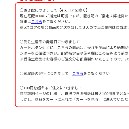
○置き配につきまして【eスコアを除く】
現在宅配BOXのご指定は可能ですが、置き配のご指定は弊社側
詳細は
こちら
をご覧ください。
※eスコアの場合商品の発送を致しませんので当ご案内は該当致
○受注生産品の発送日につきまして
カートボタン近くに「こちらの商品は、受注生産品により納期が
ンダーをご確認下さい。配送指定日や備考欄にこの日程より前の
※受注生産品はお客様のご注文分を都度製作いたしますので、い
○領収証の発行につきまして
こちら
をご覧ください
○100冊を超えるご注文につきまして
商品詳細ページの仕様上、選択できる部数は最大100冊までとな
しかし、商品をカートに入れて「カートを見る」に進んでいただ