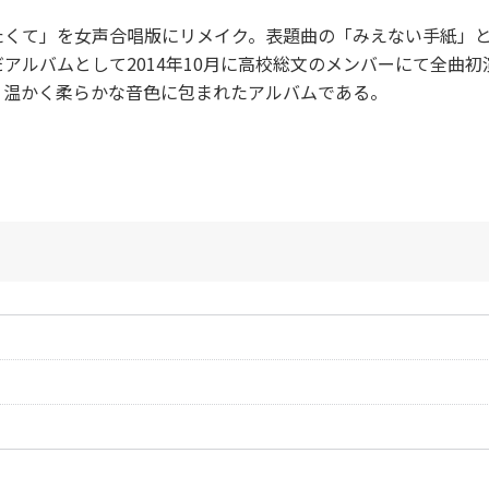
くて」を女声合唱版にリメイク。表題曲の「みえない手紙」とと
アルバムとして2014年10月に高校総文のメンバーにて全曲初
。温かく柔らかな音色に包まれたアルバムである。
作曲者：
相澤直人
Aizawa，naoto
作曲者：
相澤直人
作詞者：
工藤直子
Aizawa，naoto
作曲者：
相澤直人
作詞者：
工藤直子
Aizawa，naoto