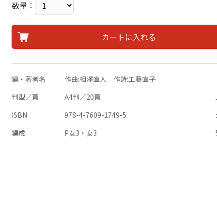
数量：
カートに入れる
編・著者名
作曲:相澤直人 作詩:工藤直子
判型／頁
A4判／20頁
ISBN
978-4-7609-1749-5
編成
P女3・女3