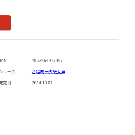
JAN
4962864917497
シリーズ
合唱統一表紙女声
発売日
2014.10.01