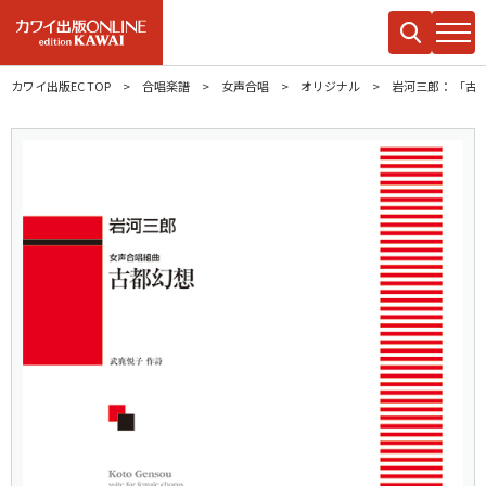
カワイ出版EC TOP
合唱楽譜
女声合唱
オリジナル
岩河三郎： 「古