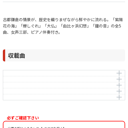
古都鎌倉の情景が、歴史を織りまぜながら鮮やかに流れる。「紫陽
花の海」「蝉しぐれ」「大仏」「由比ヶ浜幻想」「鐘の音」の全5
曲、女声三部、ピアノ伴奏付き。
収載曲
紫陽花の海
蝉しぐれ
作曲者：
岩河三郎
大仏
Iwakawa，Saburo
作曲者：
岩河三郎
由比ヶ浜幻想
Iwakawa，Saburo
作詞者：
作曲者：
武鹿悦子
岩河三郎
鐘の音
Iwakawa，Saburo
作詞者：
作曲者：
武鹿悦子
岩河三郎
Iwakawa，Saburo
作詞者：
作曲者：
武鹿悦子
岩河三郎
Iwakawa，Saburo
作詞者：
武鹿悦子
必ずご確認下さい
作詞者：
武鹿悦子