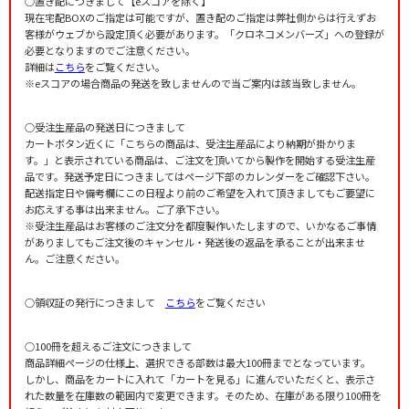
○置き配につきまして【eスコアを除く】
現在宅配BOXのご指定は可能ですが、置き配のご指定は弊社側からは行えずお
客様がウェブから設定頂く必要があります。「クロネコメンバーズ」への登録が
必要となりますのでご注意ください。
詳細は
こちら
をご覧ください。
※eスコアの場合商品の発送を致しませんので当ご案内は該当致しません。
○受注生産品の発送日につきまして
カートボタン近くに「こちらの商品は、受注生産品により納期が掛かりま
す。」と表示されている商品は、ご注文を頂いてから製作を開始する受注生産
品です。発送予定日につきましてはページ下部のカレンダーをご確認下さい。
配送指定日や備考欄にこの日程より前のご希望を入れて頂きましてもご要望に
お応えする事は出来ません。ご了承下さい。
※受注生産品はお客様のご注文分を都度製作いたしますので、いかなるご事情
がありましてもご注文後のキャンセル・発送後の返品を承ることが出来ませ
ん。ご注意ください。
○領収証の発行につきまして
こちら
をご覧ください
○100冊を超えるご注文につきまして
商品詳細ページの仕様上、選択できる部数は最大100冊までとなっています。
しかし、商品をカートに入れて「カートを見る」に進んでいただくと、表示さ
れた数量を在庫数の範囲内で変更できます。そのため、在庫がある限り100冊を