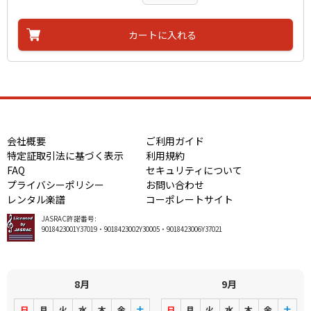
カートに入れる
会社概要
ご利用ガイド
特定証取引法に基づく表示
利用規約
FAQ
セキュリティについて
プライバシーポリシー
お問い合わせ
レンタル楽譜
コーポレートサイト
JASRAC許諾番号:
9018423001Y37019・9018423002Y30005・9018423006Y37021
8月
9月
日
月
火
水
木
金
土
日
月
火
水
木
金
土