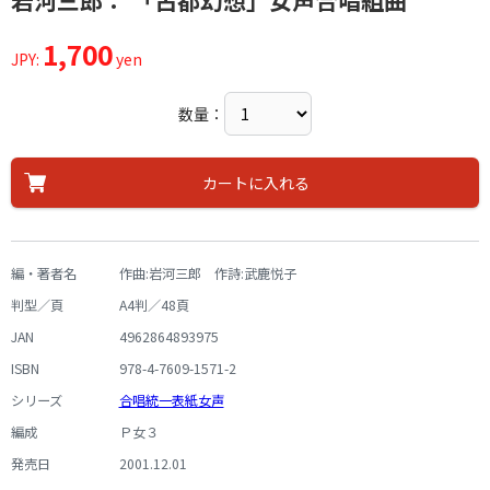
岩河三郎： 「古都幻想」女声合唱組曲
1,700
JPY:
yen
数量：
カートに入れる
編・著者名
作曲:岩河三郎 作詩:武鹿悦子
判型／頁
A4判／48頁
JAN
4962864893975
ISBN
978-4-7609-1571-2
シリーズ
合唱統一表紙女声
編成
Ｐ女３
発売日
2001.12.01