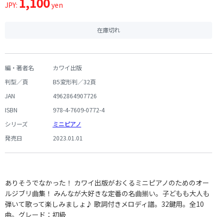
1,100
JPY:
yen
在庫切れ
編・著者名
カワイ出版
判型／頁
B5変形判／32頁
JAN
4962864907726
ISBN
978-4-7609-0772-4
シリーズ
ミニピアノ
発売日
2023.01.01
ありそうでなかった！ カワイ出版がおくるミニピアノのためのオー
ルジブリ曲集！ みんなが大好きな定番の名曲揃い。子どもも大人も
弾いて歌って楽しみましょ♪ 歌詞付きメロディ譜。32鍵用。全10
曲。グレード：初級