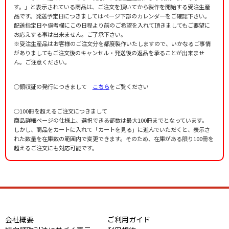
す。」と表示されている商品は、ご注文を頂いてから製作を開始する受注生産
品です。発送予定日につきましてはページ下部のカレンダーをご確認下さい。
配送指定日や備考欄にこの日程より前のご希望を入れて頂きましてもご要望に
お応えする事は出来ません。ご了承下さい。
※受注生産品はお客様のご注文分を都度製作いたしますので、いかなるご事情
がありましてもご注文後のキャンセル・発送後の返品を承ることが出来ませ
ん。ご注意ください。
○領収証の発行につきまして
こちら
をご覧ください
○100冊を超えるご注文につきまして
商品詳細ページの仕様上、選択できる部数は最大100冊までとなっています。
しかし、商品をカートに入れて「カートを見る」に進んでいただくと、表示さ
れた数量を在庫数の範囲内で変更できます。そのため、在庫がある限り100冊を
超えるご注文にも対応可能です。
会社概要
ご利用ガイド