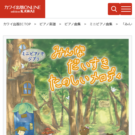
カワイ出版EC TOP
ピアノ楽譜
ピアノ曲集
ミニピアノ曲集
「みんな