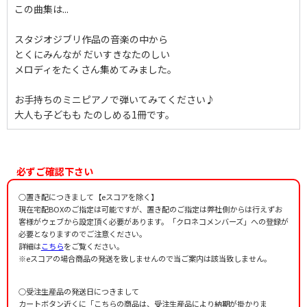
この曲集は...
スタジオジブリ作品の音楽の中から
とくにみんなが だいすきなたのしい
メロディをたくさん集めてみました。
お手持ちのミニピアノで弾いてみてください♪
大人も子どもも たのしめる1冊です。
必ずご確認下さい
○置き配につきまして【eスコアを除く】
現在宅配BOXのご指定は可能ですが、置き配のご指定は弊社側からは行えずお
客様がウェブから設定頂く必要があります。「クロネコメンバーズ」への登録が
必要となりますのでご注意ください。
詳細は
こちら
をご覧ください。
※eスコアの場合商品の発送を致しませんので当ご案内は該当致しません。
○受注生産品の発送日につきまして
カートボタン近くに「こちらの商品は、受注生産品により納期が掛かりま