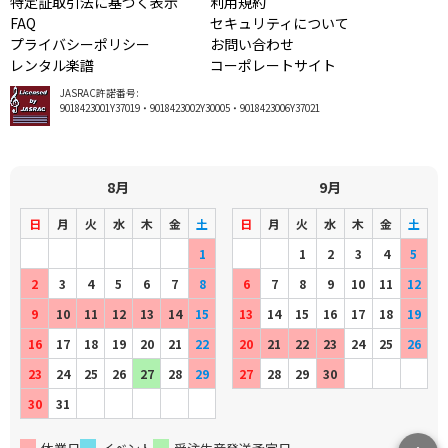
特定証取引法に基づく表示
利用規約
FAQ
セキュリティについて
プライバシーポリシー
お問い合わせ
レンタル楽譜
コーポレートサイト
JASRAC許諾番号:
9018423001Y37019・9018423002Y30005・9018423006Y37021
8月
9月
日
月
火
水
木
金
土
日
月
火
水
木
金
土
1
1
2
3
4
5
2
3
4
5
6
7
8
6
7
8
9
10
11
12
9
10
11
12
13
14
15
13
14
15
16
17
18
19
16
17
18
19
20
21
22
20
21
22
23
24
25
26
23
24
25
26
27
28
29
27
28
29
30
30
31