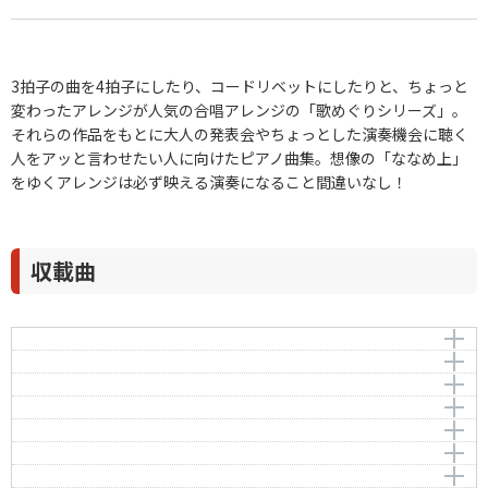
3拍子の曲を4拍子にしたり、コードリベットにしたりと、ちょっと
変わったアレンジが人気の合唱アレンジの「歌めぐりシリーズ」。
それらの作品をもとに大人の発表会やちょっとした演奏機会に聴く
人をアッと言わせたい人に向けたピアノ曲集。想像の「ななめ上」
をゆくアレンジは必ず映える演奏になること間違いなし！
収載曲
夏は来ぬ
夏の思い出
作曲者：
小山 作之助
ワルティング・マチルダ
Memories of Summer (Natsu no Omoide)
Koyama，Sakunosuke
線路は続くよどこまでも
編曲者：
作曲者：
名田綾子
C.マクファーソン
作曲者：
中田喜直
ラ・クンパルシータ
-
Nakada，Yoshinao
作曲者：
-
チェチェコリ
La Cumparsita
Traditional
編曲者：
名田綾子
編曲者：
名田綾子
一週間