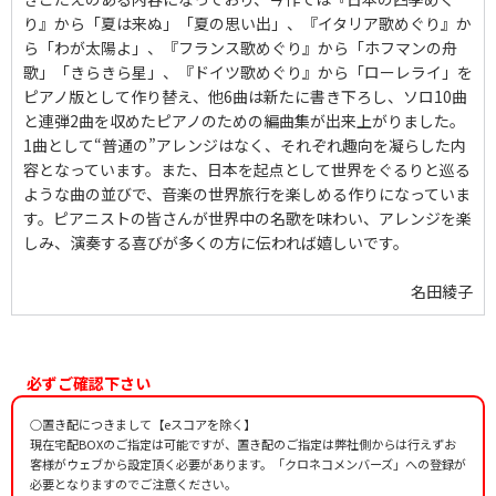
り』から「夏は来ぬ」「夏の思い出」、『イタリア歌めぐり』か
ら「わが太陽よ」、『フランス歌めぐり』から「ホフマンの舟
歌」「きらきら星」、『ドイツ歌めぐり』から「ローレライ」を
ピアノ版として作り替え、他6曲は新たに書き下ろし、ソロ10曲
と連弾2曲を収めたピアノのための編曲集が出来上がりました。
1曲として“普通の”アレンジはなく、それぞれ趣向を凝らした内
容となっています。また、日本を起点として世界をぐるりと巡る
ような曲の並びで、音楽の世界旅行を楽しめる作りになっていま
す。ピアニストの皆さんが世界中の名歌を味わい、アレンジを楽
しみ、演奏する喜びが多くの方に伝われば嬉しいです。
名田綾子
必ずご確認下さい
○置き配につきまして【eスコアを除く】
現在宅配BOXのご指定は可能ですが、置き配のご指定は弊社側からは行えずお
客様がウェブから設定頂く必要があります。「クロネコメンバーズ」への登録が
必要となりますのでご注意ください。