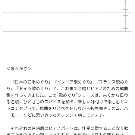
編曲者：
作曲者：
名田綾子
-
作曲者：
ロドリゲス，ヘラルド
私の太陽よ
Traditional
Rodriguez，Gerardo
作曲者：
-
ローレライ
O Sole Mio
Traditional
編曲者：
名田綾子
編曲者：
名田綾子
ホフマンの舟歌
Die Loreley
編曲者：
名田綾子
作曲者：
カプア，エドゥアルド・ディ
グリーンスリーブス（連弾）
13.Belle nuit，o nuit d'amour
Capua，Eduardo di
作曲者：
ジルヒャー，フリードリヒ
きらきら星（連弾）
Greensleeves (a piano duet)
Silcher，Friedrich
編曲者：
作曲者：
名田綾子
オッフェンバック，ジャック
Twinkle，twinkle，little star
Offenbach，Jacques
編曲者：
作曲者：
名田綾子
-
Traditional
編曲者：
作曲者：
名田綾子
-
Traditional
編曲者：
名田綾子
編曲者：
名田綾子
＜まえがき＞
『日本の四季めぐり』『イタリア歌めぐり』『フランス歌めぐ
り』『ドイツ歌めぐり』と、これまで合唱とピアノのための編曲
集を作ってきました。この“歌めぐり”シリーズは、古くから伝わ
る名歌にひとさじのスパイスを加え、新しい味付けで楽しむとい
うコンセプトで、原曲をリスペクトしながらも曲調やリズム、ハ
ーモニーなどに思いきったアレンジを施しています。
それぞれの合唱版のピアノパートは、伴奏に徹することなく弾
きごたえのある内容になっており、今作では『日本の四季めぐ