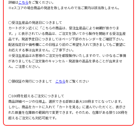
詳細は
こちら
をご覧ください。
※eスコアの場合商品の発送を致しませんので当ご案内は該当致しません。
○受注生産品の発送日につきまして
カートボタン近くに「こちらの商品は、受注生産品により納期が掛かりま
す。」と表示されている商品は、ご注文を頂いてから製作を開始する受注生産
品です。発送予定日につきましてはページ下部のカレンダーをご確認下さい。
配送指定日や備考欄にこの日程より前のご希望を入れて頂きましてもご要望に
お応えする事は出来ません。ご了承下さい。
※受注生産品はお客様のご注文分を都度製作いたしますので、いかなるご事情
がありましてもご注文後のキャンセル・発送後の返品を承ることが出来ませ
ん。ご注意ください。
○領収証の発行につきまして
こちら
をご覧ください
○100冊を超えるご注文につきまして
商品詳細ページの仕様上、選択できる部数は最大100冊までとなっています。
しかし、商品をカートに入れて「カートを見る」に進んでいただくと、表示さ
れた数量を在庫数の範囲内で変更できます。そのため、在庫がある限り100冊を
超えるご注文にも対応可能です。