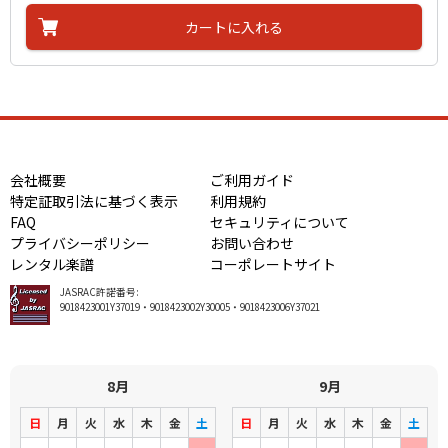
カートに入れる
会社概要
ご利用ガイド
特定証取引法に基づく表示
利用規約
FAQ
セキュリティについて
プライバシーポリシー
お問い合わせ
レンタル楽譜
コーポレートサイト
JASRAC許諾番号:
9018423001Y37019・9018423002Y30005・9018423006Y37021
8月
9月
日
月
火
水
木
金
土
日
月
火
水
木
金
土