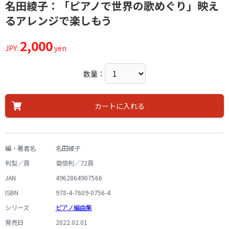
名田綾子：「ピアノで世界の歌めぐり」映え
るアレンジで楽しもう
2,000
JPY:
yen
数量：
カートに入れる
編・著者名
名田綾子
判型／頁
菊倍判／72頁
JAN
4962864907566
ISBN
978-4-7609-0756-4
シリーズ
ピアノ編曲集
発売日
2022.02.01