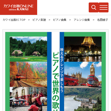
カワイ出版EC TOP
ピアノ楽譜
ピアノ曲集
アレンジ曲集
名田綾子：