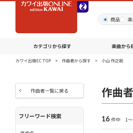
全音オンラインショッ
商品
楽
カテゴリから探す
楽曲から
カワイ出版EC TOP
作曲者から探す
小山 作之助
作曲者
作曲者一覧に戻る
フリーワード検索
16
件中 1～