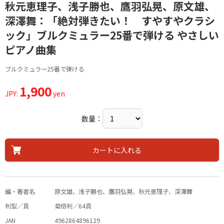
秋元恵理子、浅子勝也、鷹羽弘晃、原文雄、
深澤舞：「絶対弾きたい！ すやすやクラシ
ック」ブルクミュラー25番で弾ける やさしい
ピアノ曲集
ブルクミュラー25番で弾ける
1,900
JPY:
yen
数量：
カートに入れる
編・著者名
原文雄、浅子勝也、鷹羽弘晃、秋元恵理子、深澤舞
判型／頁
菊倍判／64頁
JAN
4962864896129