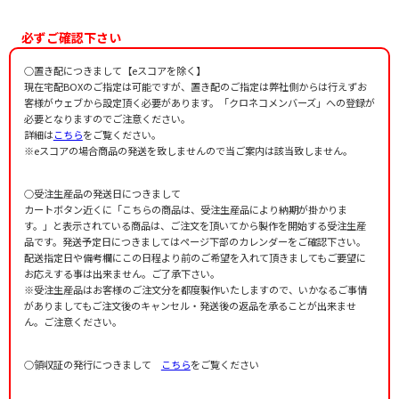
Berceuse Op.57
編曲者：
作曲者：
鷹羽弘晃
ベートーヴェン，ルートヴィヒ・ヴァン
作曲者：
ショパン，フレデリック
Beethoven，Ludwig van
Chopin，Frédéric
作曲者：
ショパン，フレデリック
必ずご確認下さい
Chopin，Frédéric
編曲者：
鷹羽弘晃
編曲者：
浅子勝也
○置き配につきまして【eスコアを除く】
編曲者：
浅子勝也
現在宅配BOXのご指定は可能ですが、置き配のご指定は弊社側からは行えずお
客様がウェブから設定頂く必要があります。「クロネコメンバーズ」への登録が
必要となりますのでご注意ください。
詳細は
こちら
をご覧ください。
※eスコアの場合商品の発送を致しませんので当ご案内は該当致しません。
○受注生産品の発送日につきまして
カートボタン近くに「こちらの商品は、受注生産品により納期が掛かりま
す。」と表示されている商品は、ご注文を頂いてから製作を開始する受注生産
品です。発送予定日につきましてはページ下部のカレンダーをご確認下さい。
配送指定日や備考欄にこの日程より前のご希望を入れて頂きましてもご要望に
お応えする事は出来ません。ご了承下さい。
※受注生産品はお客様のご注文分を都度製作いたしますので、いかなるご事情
がありましてもご注文後のキャンセル・発送後の返品を承ることが出来ませ
ん。ご注意ください。
○領収証の発行につきまして
こちら
をご覧ください