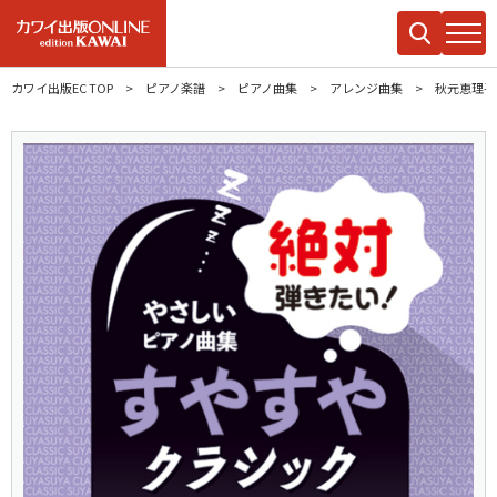
カワイ出版EC TOP
ピアノ楽譜
ピアノ曲集
アレンジ曲集
秋元恵理子