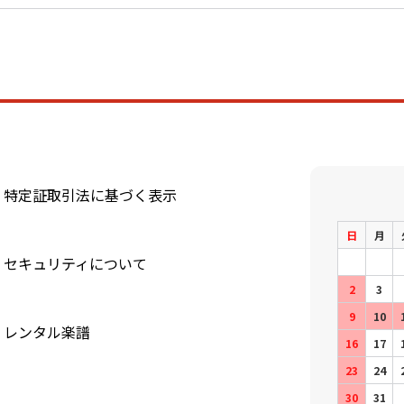
特定証取引法に基づく表示
日
月
セキュリティについて
2
3
9
10
レンタル楽譜
16
17
23
24
30
31