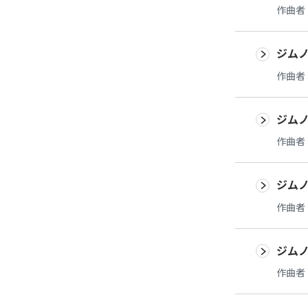
作曲者
ジム
作曲者
ジムノ
作曲者
ジムノ
作曲者
ジム
作曲者