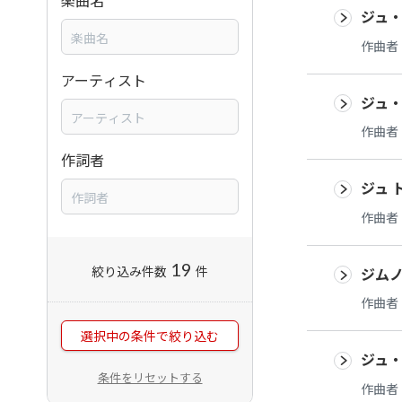
楽曲名
ジュ
作曲者
アーティスト
ジュ
作曲者
作詞者
ジュ 
作曲者
19
絞り込み件数
件
ジムノ
作曲者
選択中の条件で絞り込む
ジュ
条件をリセットする
作曲者