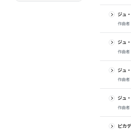
ジュ
作曲者
ジュ
作曲者
ジュ
作曲者
ジュ
作曲者
ピカ