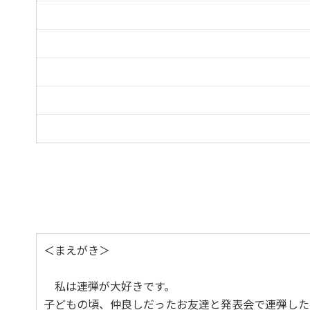
Amaryllis
エクササイズ ～右手 ゆびの置きかえ～
「新世界」より
Going Home
エクササイズ ～右手 手の置きかえ～
誰も寝てはならぬ
Turandot “Nessun Dorma!”
山の音楽家
＜まえがき＞
私は連弾が大好きです。
子どもの頃、仲良しだったお友達と発表会で連弾した