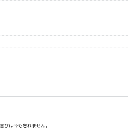
Ghys，Henry
作曲者：
鈴木豊乃
SUZUKI，Toyono
作曲者：
ドヴォルジャーク
アントニン
作曲者：
鈴木豊乃
Dvořák，Antonín
SUZUKI，Toyono
作曲者：
プッチーニ，ジャ
モ
作曲者：
-
Puccini，Giacom
Traditional
喜びは今も忘れません。