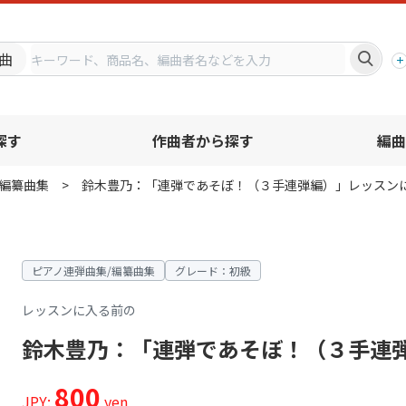
プ
曲
探す
作曲者から探す
編曲
編纂曲集
鈴木豊乃：「連弾であそぼ！（３手連弾編）」レッスン
ピアノ連弾曲集/編纂曲集
グレード：初級
レッスンに入る前の
鈴木豊乃：「連弾であそぼ！（３手連
800
JPY:
yen