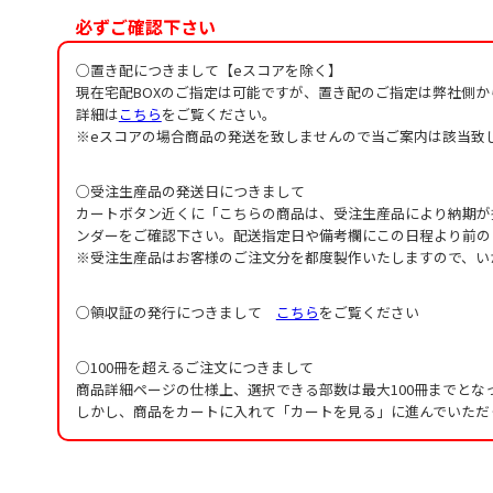
必ずご確認下さい
○置き配につきまして【eスコアを除く】
現在宅配BOXのご指定は可能ですが、置き配のご指定は弊社側
詳細は
こちら
をご覧ください。
※eスコアの場合商品の発送を致しませんので当ご案内は該当致
○受注生産品の発送日につきまして
カートボタン近くに「こちらの商品は、受注生産品により納期が
ンダーをご確認下さい。配送指定日や備考欄にこの日程より前の
※受注生産品はお客様のご注文分を都度製作いたしますので、い
○領収証の発行につきまして
こちら
をご覧ください
○100冊を超えるご注文につきまして
商品詳細ページの仕様上、選択できる部数は最大100冊までとな
しかし、商品をカートに入れて「カートを見る」に進んでいただ