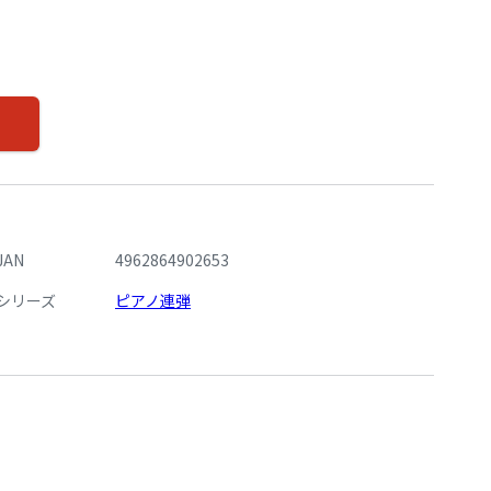
JAN
4962864902653
シリーズ
ピアノ連弾