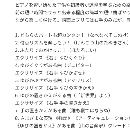
ピアノを習い始めた子供や初級者が連弾を学ぶための
前の短い時間でサッと出来る程度の簡単で短い曲ばか
ながら楽しく弾ける。譜面上プリモは右手のみだが、
1. どちらのパートも超カンタン！（なべなべそこぬけ
2. 付点リズムを楽しもう！（げんこつ山のたぬきさん
3. ふたりでおかけっこ！（ほたるこい）
エクササイズ 《右手 ゆびくぐり》
4. ゆびくぐりがある曲（ジュピター）
エクササイズ 《右手 ゆびかぶせ》
5. ゆびかぶせがある曲（アマリリス）
エクササイズ 《右手 ゆびの置きかえ》
6. ゆびの置きかえがある曲（「新世界」より）
エクササイズ 《右手 手の置きかえ》
7. 手の置きかえがある曲（誰も寝てはならぬ）
8. さまざまな表現 《強弱》 《アーティキュレーション
《ゆびの置きかえ》がある曲（山の音楽家）グレード