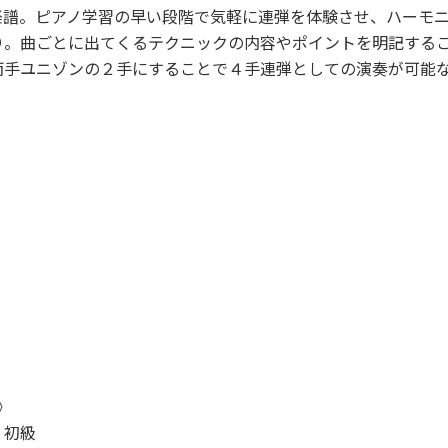
楽譜。ピアノ学習の早い段階で気軽に連弾を体験させ、ハーモ
り。曲ごとに出てくるテクニックの内容やポイントを明記する
両手ユニゾンの２手にすることで４手連弾としての演奏が可能な
）
）
》
：初級