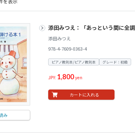
件を表示
添田みつえ：「あっという間に全調
添田みつえ
978-4-7609-0363-4
ピアノ教則本/ピアノ教則本
グレード：初級
1,800
JPY:
yen
カートに入れる
読み