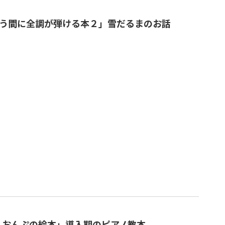
う間に全調が弾ける本２」雪だるまのお話
 おんぷの絵本」導入期のピアノ教本