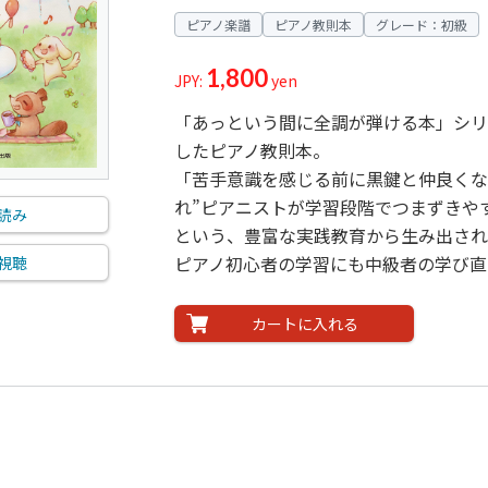
ピアノ楽譜
ピアノ教則本
グレード：初級
1,800
JPY:
yen
「あっという間に全調が弾ける本」シリ
したピアノ教則本。
「苦手意識を感じる前に黒鍵と仲良くな
れ”ピアニストが学習段階でつまずきや
読み
という、豊富な実践教育から生み出され
ピアノ初心者の学習にも中級者の学び直
視聴
カートに入れる