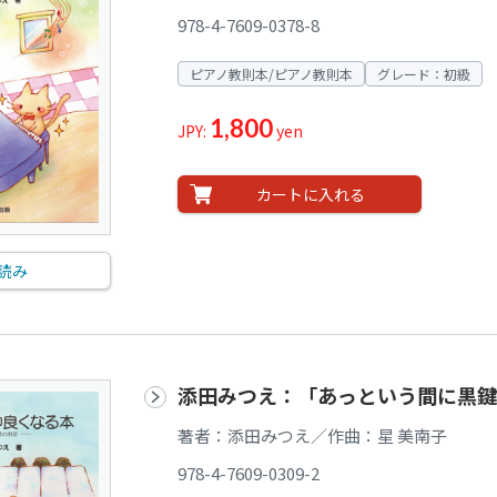
978-4-7609-0378-8
ピアノ教則本/ピアノ教則本
グレード：初級
1,800
JPY:
yen
カートに入れる
読み
添田みつえ：「あっという間に黒鍵
著者：添田みつえ／作曲：星 美南子
978-4-7609-0309-2