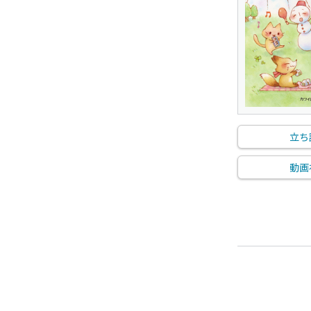
立ち
動画