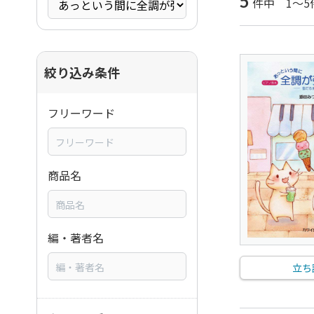
5
件中 1～5
絞り込み条件
フリーワード
商品名
編・著者名
立ち