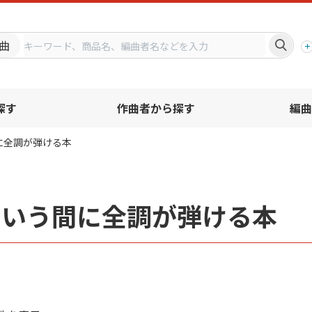
プ
曲
探す
作曲者から探す
編曲
に全調が弾ける本
という間に全調が弾ける本