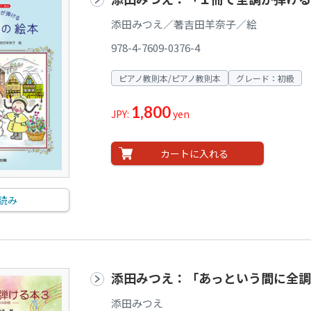
添田みつえ／著吉田羊奈子／絵
978-4-7609-0376-4
ピアノ教則本/ピアノ教則本
グレード：初級
1,800
JPY:
yen
カートに入れる
読み
添田みつえ：「あっという間に全調
添田みつえ