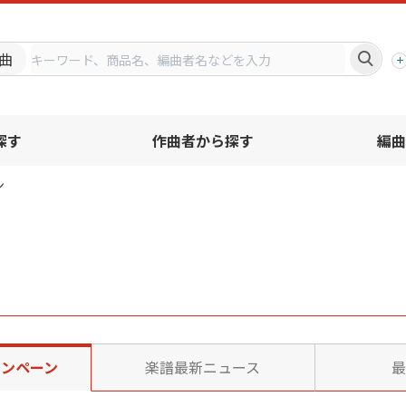
プ
曲
探す
作曲者から探す
編曲
ン
ャンペーン
楽譜最新ニュース
最