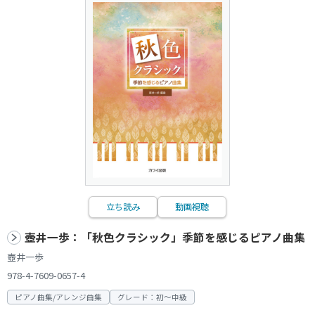
立ち読み
動画視聴
壺井一歩：「秋色クラシック」季節を感じるピアノ曲集
壺井一歩
978-4-7609-0657-4
ピアノ曲集/アレンジ曲集
グレード：初～中級