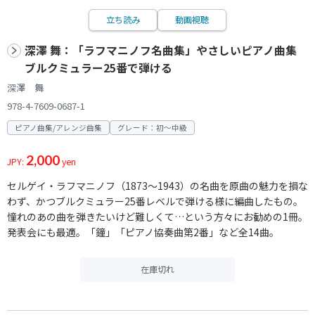
立ち読み
動画視聴
深澤 舞：「ラフマニノフ名曲集」やさしいピアノ曲集
ブルクミュラー25番で弾ける
深澤 舞
978-4-7609-0687-1
ピアノ曲集/アレンジ曲集
グレード：初～中級
2,000
JPY:
yen
セルゲイ・ラフマニノフ（1873〜1943）の名曲を原曲の魅力を損な
わず、かつブルクミュラー25番レベルで弾ける様に編曲したもの。
憧れのあの曲を弾きたいけど難しくて…という方々にお勧めの1冊。
発表会にも最適。「鐘」「ピアノ協奏曲第2番」など全14曲。
在庫切れ