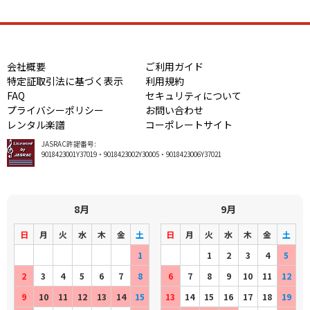
会社概要
ご利用ガイド
特定証取引法に基づく表示
利用規約
FAQ
セキュリティについて
プライバシーポリシー
お問い合わせ
レンタル楽譜
コーポレートサイト
JASRAC許諾番号:
9018423001Y37019・9018423002Y30005・9018423006Y37021
8月
9月
日
月
火
水
木
金
土
日
月
火
水
木
金
土
1
1
2
3
4
5
2
3
4
5
6
7
8
6
7
8
9
10
11
12
9
10
11
12
13
14
15
13
14
15
16
17
18
19