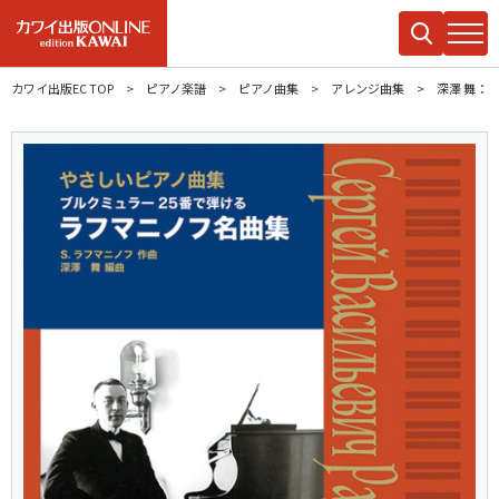
カワイ出版EC TOP
ピアノ楽譜
ピアノ曲集
アレンジ曲集
深澤 舞：