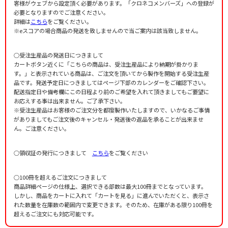
客様がウェブから設定頂く必要があります。「クロネコメンバーズ」への登録が
必要となりますのでご注意ください。
詳細は
こちら
をご覧ください。
※eスコアの場合商品の発送を致しませんので当ご案内は該当致しません。
○受注生産品の発送日につきまして
カートボタン近くに「こちらの商品は、受注生産品により納期が掛かりま
す。」と表示されている商品は、ご注文を頂いてから製作を開始する受注生産
品です。発送予定日につきましてはページ下部のカレンダーをご確認下さい。
配送指定日や備考欄にこの日程より前のご希望を入れて頂きましてもご要望に
お応えする事は出来ません。ご了承下さい。
※受注生産品はお客様のご注文分を都度製作いたしますので、いかなるご事情
がありましてもご注文後のキャンセル・発送後の返品を承ることが出来ませ
ん。ご注意ください。
○領収証の発行につきまして
こちら
をご覧ください
○100冊を超えるご注文につきまして
商品詳細ページの仕様上、選択できる部数は最大100冊までとなっています。
しかし、商品をカートに入れて「カートを見る」に進んでいただくと、表示さ
れた数量を在庫数の範囲内で変更できます。そのため、在庫がある限り100冊を
超えるご注文にも対応可能です。