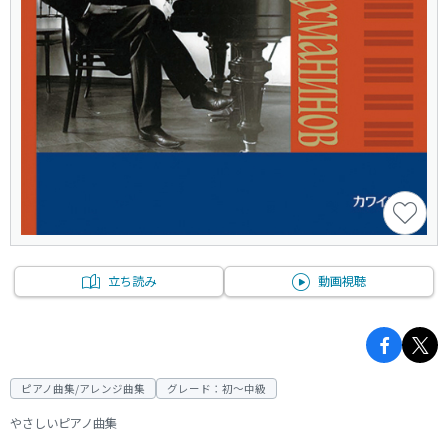
立ち読み
動画視聴
ピアノ曲集/アレンジ曲集
グレード：初～中級
やさしいピアノ曲集