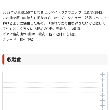
2023年が生誕150年となるセルゲイ・ラフマニノフ（1873-1943）
の名曲を原曲の魅力を損なわず、かつブルクミュラー25番レベルで
弾けるように編曲したもの。「憧れのあの曲を弾きたいけど難しく
て…」という方々にお勧めの1冊。発表会にも最適。
ピアノ協奏曲の3曲は、独奏の他に連弾にも編曲。
グレード：初～中級
収載曲
前奏曲 op.23-4
エレジー op.3-1
作曲者：
ラフマニノフ，セルゲイ
パガニーニの主題による狂詩曲より第18変奏 op.43
Morceaux de Fantaisie No.1 “Elegie” E flat minor Op.3-
Rachmaninov，Sergei
1
ヴォカリーズ op.34-14
Andante Cantabile (Variation 18 from Paganini
編曲者：
深澤 舞
RhapsodyOp.43)
イタリアン・ポルカ
Vocalise Op.34 No.14
作曲者：
ラフマニノフ，セルゲイ
交響曲第2番 第3楽章より op.27
Rachmaninov，Sergei
作曲者：
ラフマニノフ，セルゲイ
作曲者：
ラフマニノフ，セルゲイ
作曲者：
ラフマニノフ，セルゲイ
舟 歌 op.5
Symphony No.2 in E Minor，3rd Mov. Op.27
Rachmaninov，Sergei
Rachmaninov，Sergei
Rachmaninov，Sergei
編曲者：
深澤 舞