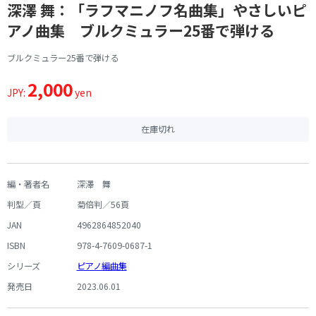
深澤 舞：「ラフマニノフ名曲集」やさしいピ
アノ曲集 ブルクミュラー25番で弾ける
ブルクミュラー25番で弾ける
2,000
JPY:
yen
在庫切れ
編・著者名
深澤 舞
判型／頁
菊倍判／56頁
JAN
4962864852040
ISBN
978-4-7609-0687-1
シリーズ
ピアノ編曲集
発売日
2023.06.01