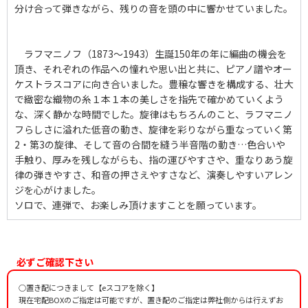
分け合って弾きながら、残りの音を頭の中に響かせていました。
ラフマニノフ（1873〜1943）生誕150年の年に編曲の機会を
頂き、それぞれの作品への憧れや思い出と共に、ピアノ譜やオー
ケストラスコアに向き合いました。豊穣な響きを構成する、壮大
で緻密な織物の糸１本１本の美しさを指先で確かめていくよう
な、深く静かな時間でした。旋律はもちろんのこと、ラフマニノ
フらしさに溢れた低音の動き、旋律を彩りながら重なっていく第
2・第3の旋律、そして音の合間を縫う半音階の動き…色合いや
手触り、厚みを残しながらも、指の運びやすさや、重なりあう旋
律の弾きやすさ、和音の押さえやすさなど、演奏しやすいアレン
ジを心がけました。
ソロで、連弾で、お楽しみ頂けますことを願っています。
必ずご確認下さい
○置き配につきまして【eスコアを除く】
現在宅配BOXのご指定は可能ですが、置き配のご指定は弊社側からは行えずお