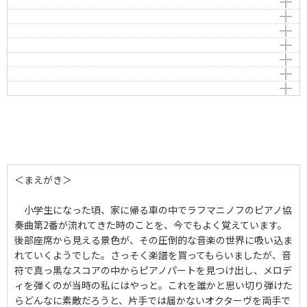
前奏曲＜鐘＞ op.3-2
編曲者：
深澤 舞
編曲者：
作曲者：
深澤 舞
ラフマニノフ，セルゲイ
編曲者：
作曲者：
深澤 舞
ラフマニノフ，セルゲイ
ピアノ協奏曲第2番 第1楽章より op.18
5 Fantasy Pieces 2.Prelude cis-moll Op.3-2
Rachmaninov，Sergei
Rachmaninov，Sergei
ピアノ協奏曲第2番 第2楽章より op.18
Second Concerto for Piano and Orchestra Op.18
編曲者：
深澤 舞
編曲者：
作曲者：
深澤 舞
ラフマニノフ，セルゲイ
1.Moderato (Two Pianos)
ピアノ協奏曲第3番 第1楽章より op.30
Second Concerto for Piano and Orchestra Op.18
Rachmaninov，Sergei
2.Adagio Sostenuto (Two Pianos)
ピアノ協奏曲第2番 第1楽章より op.18
作曲者：
ラフマニノフ，セルゲイ
作曲者：
ラフマニノフ，セルゲイ
編曲者：
深澤 舞
ピアノ協奏曲第2番 第2楽章より op.18
Second Concerto for Piano and Orchestra Op.18
Rachmaninov，Sergei
Rachmaninov，Sergei
作曲者：
ラフマニノフ，セルゲイ
1.Moderato (Two Pianos)
ピアノ協奏曲第3番 第1楽章より op.30
Second Concerto for Piano and Orchestra Op.18
Rachmaninov，Sergei
編曲者：
深澤 舞
編曲者：
深澤 舞
2.Adagio Sostenuto (Two Pianos)
編曲者：
作曲者：
深澤 舞
ラフマニノフ，セルゲイ
作曲者：
ラフマニノフ，セルゲイ
Rachmaninov，Sergei
Rachmaninov，Sergei
作曲者：
ラフマニノフ，セルゲイ
Rachmaninov，Sergei
編曲者：
深澤 舞
編曲者：
深澤 舞
編曲者：
深澤 舞
＜まえがき＞
小学生になった頃、家に帰る車の中でラフマニノフのピアノ協
奏曲第2番が流れてきた時のことを、今でもよく覚えています。
後部座席から見える景色が、その圧倒的な音楽の世界に吸い込ま
れていくようでした。さっそく楽譜を買ってもらいましたが、音
符で真っ黒なスコアの中からピアノパートを見つけ出し、メロデ
ィを弾くのが当時の私にはやっと。これを誰かと思い切り弾けた
らどんなに素敵だろうと、片手では届かないオクターヴを両手で