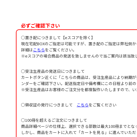
必ずご確認下さい
○置き配につきまして【eスコアを除く】
現在宅配BOXのご指定は可能ですが、置き配のご指定は弊社側
詳細は
こちら
をご覧ください。
※eスコアの場合商品の発送を致しませんので当ご案内は該当致
○受注生産品の発送日につきまして
カートボタン近くに「こちらの商品は、受注生産品により納期が
ンダーをご確認下さい。配送指定日や備考欄にこの日程より前の
※受注生産品はお客様のご注文分を都度製作いたしますので、い
○領収証の発行につきまして
こちら
をご覧ください
○100冊を超えるご注文につきまして
商品詳細ページの仕様上、選択できる部数は最大100冊までとな
しかし、商品をカートに入れて「カートを見る」に進んでいただ