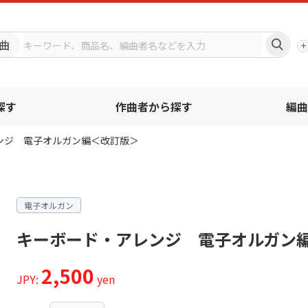
プ
曲
探す
作曲者から探す
編曲
ンジ 電子オルガン編＜改訂版＞
電子オルガン
キーボード・アレンジ 電子オルガン
2,500
JPY:
yen