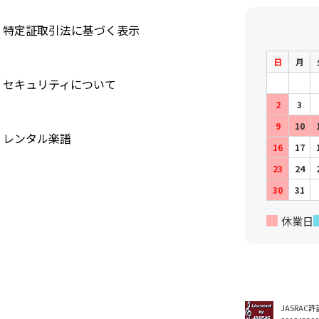
特定証取引法に基づく表示
日
月
セキュリティについて
2
3
9
10
レンタル楽譜
16
17
23
24
30
31
休業日
JASRAC