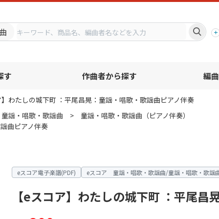
プ
曲
探す
作曲者から探す
編曲
ア】わたしの城下町 ：平尾昌晃：童謡・唱歌・歌謡曲ピアノ伴奏
 童謡・唱歌・歌謡曲
童謡・唱歌・歌謡曲（ピアノ伴奏）
歌謡曲ピアノ伴奏
eスコア電子楽譜(PDF)
eスコア 童謡・唱歌・歌謡曲/童謡・唱歌・歌謡
【eスコア】わたしの城下町 ：平尾昌