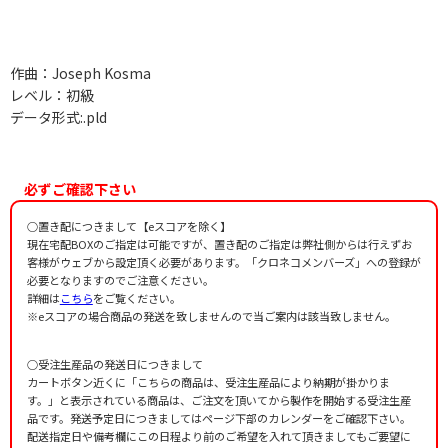
作曲：Joseph Kosma
レベル：初級
データ形式:.pld
必ずご確認下さい
○置き配につきまして【eスコアを除く】
現在宅配BOXのご指定は可能ですが、置き配のご指定は弊社側からは行えずお
客様がウェブから設定頂く必要があります。「クロネコメンバーズ」への登録が
必要となりますのでご注意ください。
詳細は
こちら
をご覧ください。
※eスコアの場合商品の発送を致しませんので当ご案内は該当致しません。
○受注生産品の発送日につきまして
カートボタン近くに「こちらの商品は、受注生産品により納期が掛かりま
す。」と表示されている商品は、ご注文を頂いてから製作を開始する受注生産
品です。発送予定日につきましてはページ下部のカレンダーをご確認下さい。
配送指定日や備考欄にこの日程より前のご希望を入れて頂きましてもご要望に