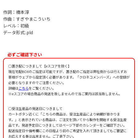
作詞：橋本淳
作曲：すぎやまこういち
レベル：初級
データ形式:.pld
必ずご確認下さい
○置き配につきまして【eスコアを除く】
現在宅配BOXのご指定は可能ですが、置き配のご指定は弊社側からは行えずお
客様がウェブから設定頂く必要があります。「クロネコメンバーズ」への登録が
必要となりますのでご注意ください。
詳細は
こちら
をご覧ください。
※eスコアの場合商品の発送を致しませんので当ご案内は該当致しません。
○受注生産品の発送日につきまして
カートボタン近くに「こちらの商品は、受注生産品により納期が掛かりま
す。」と表示されている商品は、ご注文を頂いてから製作を開始する受注生産
品です。発送予定日につきましてはページ下部のカレンダーをご確認下さい。
配送指定日や備考欄にこの日程より前のご希望を入れて頂きましてもご要望に
お応えする事は出来ません。ご了承下さい。