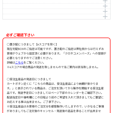
そうだったらいいのにな
Hattori，Koichi
作詞者：
作曲者：
まど・みちお
團 伊玖磨
ピコットさん
Dan，Ikuma
作詞者：
作曲者：
佐藤 義美
福田 和禾子
おかあさん
Fukuda，Wakako
作詞者：
作曲者：
まど・みちお
湯浅譲二
ずいずいずっころばし
Yuasa，Joji
作詞者：
作曲者：
井出 隆夫
中田喜直
Nakada，Yoshinao
作詞者：
作曲者：
香山 美子
-
Traditional
作詞者：
田中ナナ
必ずご確認下さい
作詞者：
わらべうた
○置き配につきまして【eスコアを除く】
現在宅配BOXのご指定は可能ですが、置き配のご指定は弊社側からは行えずお
客様がウェブから設定頂く必要があります。「クロネコメンバーズ」への登録が
必要となりますのでご注意ください。
詳細は
こちら
をご覧ください。
※eスコアの場合商品の発送を致しませんので当ご案内は該当致しません。
○受注生産品の発送日につきまして
カートボタン近くに「こちらの商品は、受注生産品により納期が掛かりま
す。」と表示されている商品は、ご注文を頂いてから製作を開始する受注生産
品です。発送予定日につきましてはページ下部のカレンダーをご確認下さい。
配送指定日や備考欄にこの日程より前のご希望を入れて頂きましてもご要望に
お応えする事は出来ません。ご了承下さい。
※受注生産品はお客様のご注文分を都度製作いたしますので、いかなるご事情
がありましてもご注文後のキャンセル・発送後の返品を承ることが出来ませ