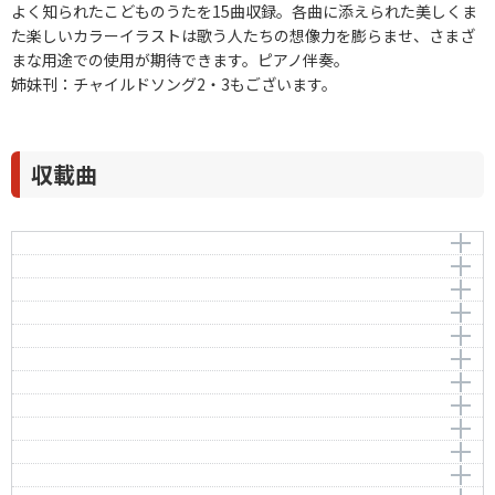
よく知られたこどものうたを15曲収録。各曲に添えられた美しくま
た楽しいカラーイラストは歌う人たちの想像力を膨らませ、さまざ
まな用途での使用が期待できます。ピアノ伴奏。
姉妹刊：チャイルドソング2・3もございます。
収載曲
アイ・アイ
ことりのうた
作曲者：
宇野 誠一郎
大きなたいこ
Uno，Seiichiro
作曲者：
芥川 也寸志
おはなしゆびさん
Akutagawa，Yasushi
作詞者：
作曲者：
相田 裕美
中田喜直
やまびこごっこ
Talking fingers
Nakada，Yoshinao
作詞者：
与田 準一
DO RE MI // THE SOUND OF MUSIC
作詞者：
作曲者：
小林 純一
若月明人
作曲者：
湯山 昭
トマト
DO RE MI // THE SOUND OF MUSIC
Wakatsuki，Akihito
Yuyama，Akira
オバケなんてないさ
作詞者：
作曲者：
おうち・やすゆき
大中 恩
作詞者：
作曲者：
香山 美子
ロジャース，リチャード
ふしぎなポケット
OHNAKA,Megumi
Rodgers，Richard
作曲者：
峯 陽
アイスクリームの唄
Mine，Yo
作詞者：
作曲者：
荘司 武
渡辺 茂
作詞者：
OSCAR HAMMERSTEIN II
ぞうさん
Watanabe，Shigeru
作詞者：
作曲者：
まき みのり
服部公一