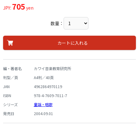
705
JPY:
yen
数量：
カートに入れる
編・著者名
カワイ音楽教育研究所
判型／頁
A4判／40頁
JAN
4962864970119
ISBN
978-4-7609-7011-7
シリーズ
童謡・唱歌
発売日
2004.09.01