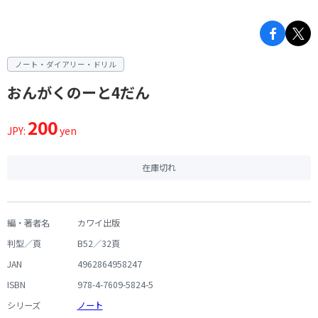
ノート・ダイアリー・ドリル
おんがくのーと4だん
200
JPY:
yen
在庫切れ
編・著者名
カワイ出版
判型／頁
B52／32頁
JAN
4962864958247
ISBN
978-4-7609-5824-5
シリーズ
ノート