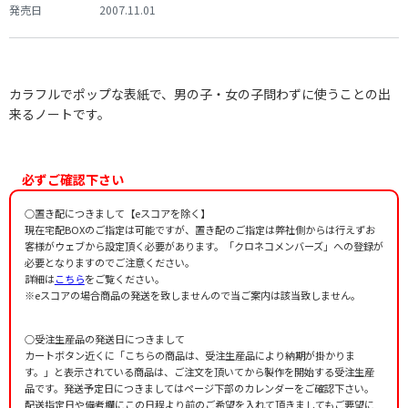
発売日
2007.11.01
カラフルでポップな表紙で、男の子・女の子問わずに使うことの出
来るノートです。
必ずご確認下さい
○置き配につきまして【eスコアを除く】
現在宅配BOXのご指定は可能ですが、置き配のご指定は弊社側からは行えずお
客様がウェブから設定頂く必要があります。「クロネコメンバーズ」への登録が
必要となりますのでご注意ください。
詳細は
こちら
をご覧ください。
※eスコアの場合商品の発送を致しませんので当ご案内は該当致しません。
○受注生産品の発送日につきまして
カートボタン近くに「こちらの商品は、受注生産品により納期が掛かりま
す。」と表示されている商品は、ご注文を頂いてから製作を開始する受注生産
品です。発送予定日につきましてはページ下部のカレンダーをご確認下さい。
配送指定日や備考欄にこの日程より前のご希望を入れて頂きましてもご要望に