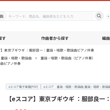
プ
曲
探す
作曲者から探す
編曲
ア】東京ブギウギ ：服部良一：童謡・唱歌・歌謡曲ピアノ伴奏
 童謡・唱歌・歌謡曲
童謡・唱歌・歌謡曲（ピアノ伴奏）
謡曲ピアノ伴奏
eスコア電子楽譜(PDF)
eスコア 童謡・唱歌・歌謡曲/童謡・唱歌・歌謡
【eスコア】東京ブギウギ ：服部良一