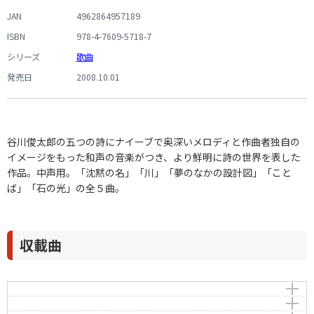
JAN
4962864957189
ISBN
978-4-7609-5718-7
シリーズ
歌曲
発売日
2008.10.01
谷川俊太郎の五つの詩にナイーブで奥深いメロディと作曲者独自の
イメージをもった和声の音楽がつき、より鮮明に詩の世界を表した
作品。中声用。「沈黙の名」「川」「夢のなかの設計図」「こと
ば」「石の光」の全５曲。
収載曲
沈黙の名
川