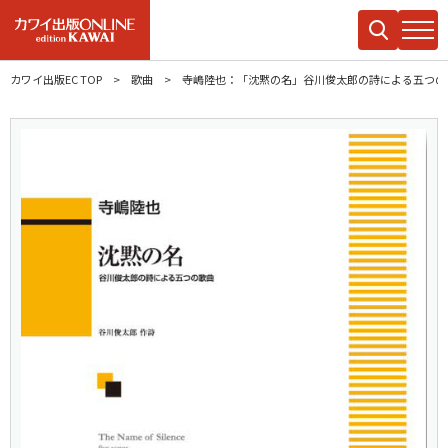
カワイ出版EC TOP
歌曲
寺嶋陸也：「沈黙の名」谷川俊太郎の詩による五つの