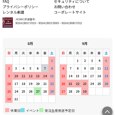
FAQ
セキュリティについて
プライバシーポリシー
お問い合わせ
レンタル楽譜
コーポレートサイト
JASRAC許諾番号:
9018423001Y37019・9018423002Y30005・9018423006Y37021
8月
9月
日
月
火
水
木
金
土
日
月
火
水
木
金
土
1
1
2
3
4
5
2
3
4
5
6
7
8
6
7
8
9
10
11
12
9
10
11
12
13
14
15
13
14
15
16
17
18
19
16
17
18
19
20
21
22
20
21
22
23
24
25
26
23
24
25
26
27
28
29
27
28
29
30
30
31
休業日
イベント
受注生産発送予定日