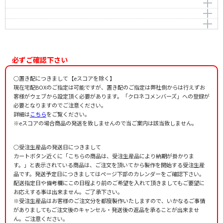
作曲者：
寺嶋陸也
夢の中の設計図
Terashima，Rikuya
作曲者：
寺嶋陸也
ことば
Terashima，Rikuya
作詞者：
作曲者：
谷川 俊太郎
寺嶋陸也
石と光
Tanikawa，Shuntaro
Terashima，Rikuya
作詞者：
作曲者：
谷川 俊太郎
寺嶋陸也
Tanikawa，Shuntaro
Terashima，Rikuya
作詞者：
作曲者：
谷川 俊太郎
寺嶋陸也
Tanikawa，Shuntaro
Terashima，Rikuya
作詞者：
谷川 俊太郎
必ずご確認下さい
Tanikawa，Shuntaro
作詞者：
谷川 俊太郎
Tanikawa，Shuntaro
○置き配につきまして【eスコアを除く】
現在宅配BOXのご指定は可能ですが、置き配のご指定は弊社側からは行えずお
客様がウェブから設定頂く必要があります。「クロネコメンバーズ」への登録が
必要となりますのでご注意ください。
詳細は
こちら
をご覧ください。
※eスコアの場合商品の発送を致しませんので当ご案内は該当致しません。
○受注生産品の発送日につきまして
カートボタン近くに「こちらの商品は、受注生産品により納期が掛かりま
す。」と表示されている商品は、ご注文を頂いてから製作を開始する受注生産
品です。発送予定日につきましてはページ下部のカレンダーをご確認下さい。
配送指定日や備考欄にこの日程より前のご希望を入れて頂きましてもご要望に
お応えする事は出来ません。ご了承下さい。
※受注生産品はお客様のご注文分を都度製作いたしますので、いかなるご事情
がありましてもご注文後のキャンセル・発送後の返品を承ることが出来ませ
ん。ご注意ください。